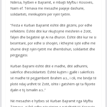
Ndërsa, hytben e Bajramit, e mbajti Myftiu i Kosovës,
Naim ef. Tërnava me mesazhe paqeje dashurie,
solidariteti, mirëkuptimi për njëri tjetrin.
“Festa e Kurban Bajramit është ditë gëzimi, por edhe
reflektimi. Është ditë kur rikujtojmë mëshirën e Zotit,
faljen dhe begatinë që Ai na dhuron. Është ditë kur ne si
besimtarë, por edhe si shoqëri, i kthejmë sytë edhe më
shumë drejt njëri-tjetrit me dhembshuri, solidaritet dhe
përgjegjësi.
Kurban Bajrami është ditë e madhe, ditë adhurimi,
sakrifice dhesolidariteti. Është kujtim i gjallë i sakrificës
së madhe të pejgamberit Ibrahim a.s., i cili, me bindje të
plotë ndaj urdhrit të Zotit, ishte i gatshëm që ta flijonte
djalin e tij Ismailin a.s..”
Në mesazhin e hytbes së Kurban Bajramit nga Myftiu
Tërnava, ai foli edhe për rënien e natalitetit të Kosovës