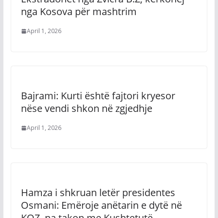
nga Kosova për mashtrim
April 1, 2026
Bajrami: Kurti është fajtori kryesor
nëse vendi shkon në zgjedhje
April 1, 2026
Hamza i shkruan letër presidentes
Osmani: Emëroje anëtarin e dytë në
KQZ, na takon me Kushtetutë