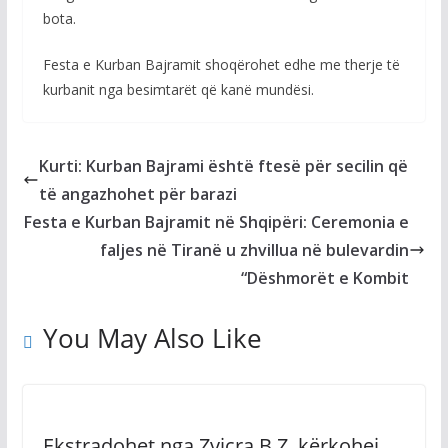
bota.
Festa e Kurban Bajramit shoqërohet edhe me therje të
kurbanit nga besimtarët që kanë mundësi.
Kurti: Kurban Bajrami është ftesë për secilin që
të angazhohet për barazi
Festa e Kurban Bajramit në Shqipëri: Ceremonia e
faljes në Tiranë u zhvillua në bulevardin
“Dëshmorët e Kombit
You May Also Like
Ekstradohet nga Zvicra B.Z, kërkohej