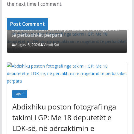
the next time I comment.
LAJMET
Kurti del ng
iku poston fotografi nga takimi i GP: Me 18
lajme, përde
tët e LDK-së, në përcaktimin e rrugëtimit
bashkët përpara
August 5, 2026
 5, 2026
Vendi Sot
LAJMET
Abdixhiku poston fotografi nga
takimi i GP: Me 18 deputetët e
LDK-së, në përcaktimin e