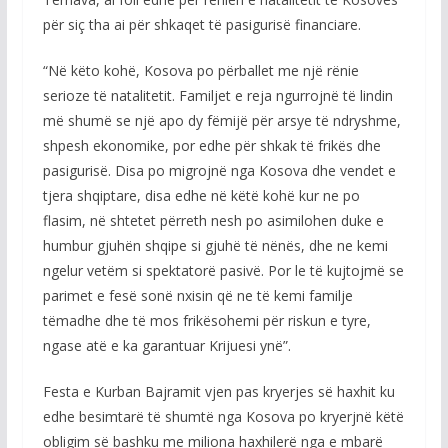
për siç tha ai për shkaqet të pasigurisë financiare.
“Në këto kohë, Kosova po përballet me një rënie
serioze të natalitetit. Familjet e reja ngurrojnë të lindin
më shumë se një apo dy fëmijë për arsye të ndryshme,
shpesh ekonomike, por edhe për shkak të frikës dhe
pasigurisë. Disa po migrojnë nga Kosova dhe vendet e
tjera shqiptare, disa edhe në këtë kohë kur ne po
flasim, në shtetet përreth nesh po asimilohen duke e
humbur gjuhën shqipe si gjuhë të nënës, dhe ne kemi
ngelur vetëm si spektatorë pasivë. Por le të kujtojmë se
parimet e fesë sonë nxisin që ne të kemi familje
tëmadhe dhe të mos frikësohemi për riskun e tyre,
ngase atë e ka garantuar Krijuesi ynë”.
Festa e Kurban Bajramit vjen pas kryerjes së haxhit ku
edhe besimtarë të shumtë nga Kosova po kryerjnë këtë
obligim së bashku me miliona haxhilerë nga e mbarë