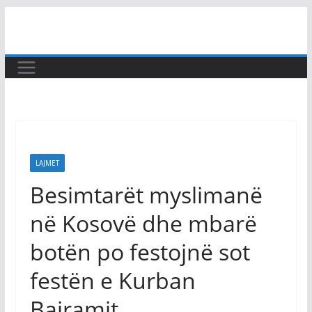
Skip
to
content
LAJMET
Besimtarët myslimanë
në Kosovë dhe mbarë
botën po festojnë sot
festën e Kurban
Bajramit