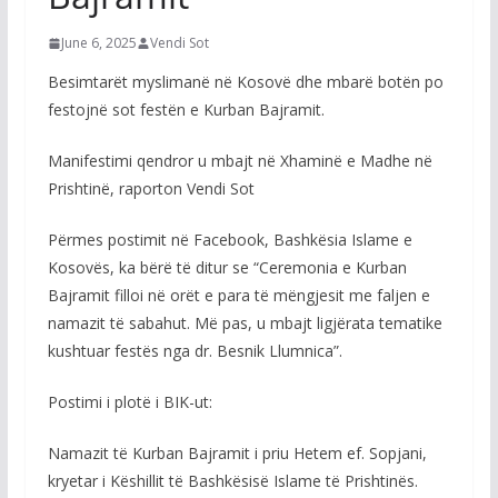
June 6, 2025
Vendi Sot
Besimtarët myslimanë në Kosovë dhe mbarë botën po
festojnë sot festën e Kurban Bajramit.
Manifestimi qendror u mbajt në Xhaminë e Madhe në
Prishtinë, raporton Vendi Sot
Përmes postimit në Facebook, Bashkësia Islame e
Kosovës, ka bërë të ditur se “Ceremonia e Kurban
Bajramit filloi në orët e para të mëngjesit me faljen e
namazit të sabahut. Më pas, u mbajt ligjërata tematike
kushtuar festës nga dr. Besnik Llumnica”.
Postimi i plotë i BIK-ut:
Namazit të Kurban Bajramit i priu Hetem ef. Sopjani,
kryetar i Këshillit të Bashkësisë Islame të Prishtinës.