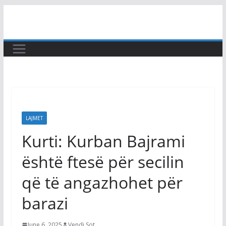
Skip
to
content
LAJMET
Kurti: Kurban Bajrami
është ftesë për secilin
që të angazhohet për
barazi
June 6, 2025
Vendi Sot