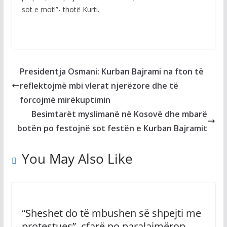
sot e mot!”- thotë Kurti.
Presidentja Osmani: Kurban Bajrami na fton të
reflektojmë mbi vlerat njerëzore dhe të
forcojmë mirëkuptimin
Besimtarët myslimanë në Kosovë dhe mbarë
botën po festojnë sot festën e Kurban Bajramit
You May Also Like
“Sheshet do të mbushen së shpejti me
protestues”, çfarë po paralajmëron