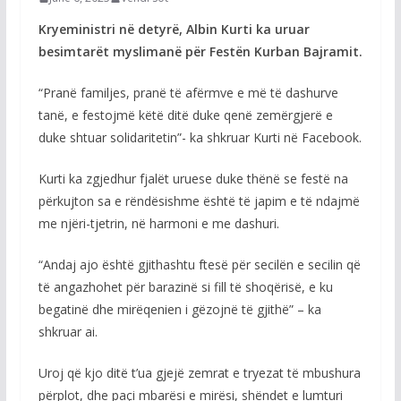
Kryeministri në detyrë, Albin Kurti ka uruar
besimtarët myslimanë për Festën Kurban Bajramit.
“Pranë familjes, pranë të afërmve e më të dashurve
tanë, e festojmë këtë ditë duke qenë zemërgjerë e
duke shtuar solidaritetin”- ka shkruar Kurti në Facebook.
Kurti ka zgjedhur fjalët uruese duke thënë se festë na
përkujton sa e rëndësishme është të japim e të ndajmë
me njëri-tjetrin, në harmoni e me dashuri.
“Andaj ajo është gjithashtu ftesë për secilën e secilin që
të angazhohet për barazinë si fill të shoqërisë, e ku
begatinë dhe mirëqenien i gëzojnë të gjithë” – ka
shkruar ai.
Uroj që kjo ditë t’ua gjejë zemrat e tryezat të mbushura
përplot, dhe paçi mbarësi e mirësi, shëndet e lumturi