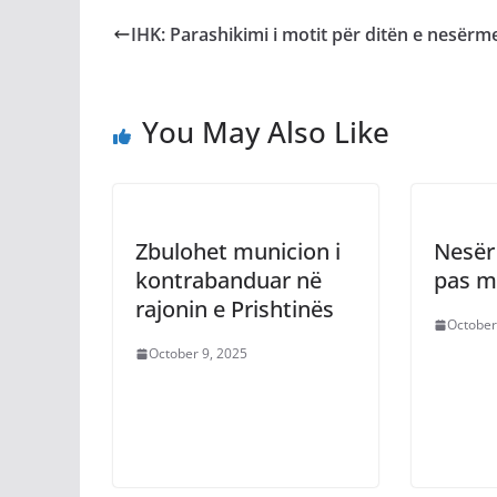
IHK: Parashikimi i motit për ditën e nesërm
You May Also Like
Zbulohet municion i
Nesër
kontrabanduar në
pas m
rajonin e Prishtinës
October
October 9, 2025