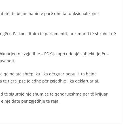
putetët të bëjnë hapin e parë dhe ta funksionalizojnë
ë ngërç. Pa konstituim të parlamentit, nuk mund të shkohet në
hkuarjen në zgjedhje – PDK-ja apo ndonjë subjekt tjetër –
Kuvendit.
 që në atë shtëpi ku i ka dërguar populli, ta bëjnë
të tjera, pse jo edhe për zgjedhje”, ka deklaruar ai.
nd të sigurojë një shumicë të qëndrueshme për të krijuar
e një date për zgjedhje të reja.