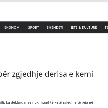
EKONOMI
SPORT
SHËNDETI
JETË & KULTURË
T
LAJMET
Zemaj: Ftoj VV të vijë e ta
konstituojë Kuvendin,
ftesa për seancë nesër e
papranueshme dhe
 për zgjedhje derisa e kemi
ligjërisht gabim
August 7, 2026
Vendi Sot
lli, ka deklaruar se nuk mund të ketë zgjedhje të reja në