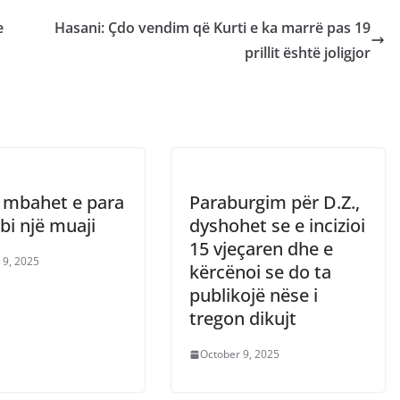
e
Hasani: Çdo vendim që Kurti e ka marrë pas 19
prillit është joligjor
 mbahet e para
Paraburgim për D.Z.,
bi një muaji
dyshohet se e incizioi
15 vjeçaren dhe e
 9, 2025
kërcënoi se do ta
publikojë nëse i
tregon dikujt
October 9, 2025