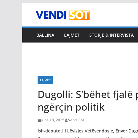
Skip
to
content
BALLINA
LAJMET
STORJE & INTERVISTA
LAJMET
Dugolli: S’bëhet fjalë
ngërçin politik
June 18, 2025
Vendi Sot
Ish-deputeti i Lëvizjes Vetëvendosje, Enver Dugo