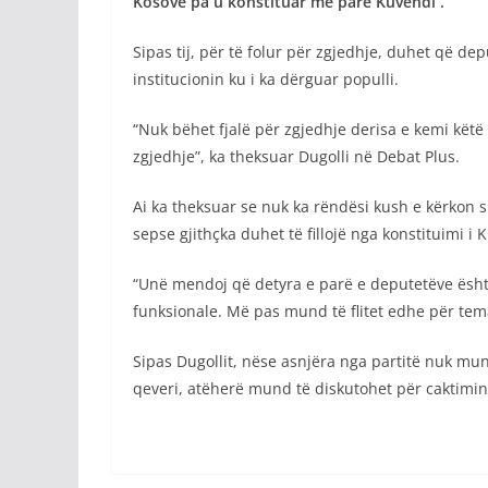
Kosovë pa u konstituar më parë Kuvendi .
Sipas tij, për të folur për zgjedhje, duhet që de
institucionin ku i ka dërguar populli.
“Nuk bëhet fjalë për zgjedhje derisa e kemi kët
zgjedhje”, ka theksuar Dugolli në Debat Plus.
Ai ka theksuar se nuk ka rëndësi kush e kërkon s
sepse gjithçka duhet të fillojë nga konstituimi i 
“Unë mendoj që detyra e parë e deputetëve është
funksionale. Më pas mund të flitet edhe për tema 
Sipas Dugollit, nëse asnjëra nga partitë nuk mu
qeveri, atëherë mund të diskutohet për caktimin 