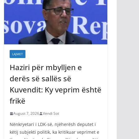
LAJMET
Haziri për mbylljen e
derës së sallës së
Kuvendit: Ky veprim është
frikë
August 7, 2026
Vendi Sot
Nënkryetari i LDK-së, njëherësh deputet i
këtij subjekti politik, ka kritikuar veprimet e