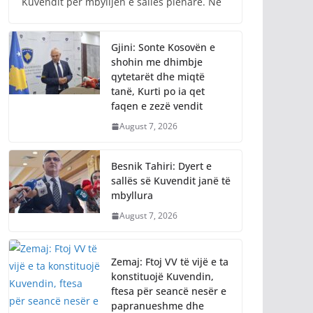
Kuvendit për mbylljen e sallës plenare. Në
Gjini: Sonte Kosovën e
shohin me dhimbje
qytetarët dhe miqtë
tanë, Kurti po ia qet
faqen e zezë vendit
August 7, 2026
Besnik Tahiri: Dyert e
sallës së Kuvendit janë të
mbyllura
August 7, 2026
Zemaj: Ftoj VV të vijë e ta
konstituojë Kuvendin,
ftesa për seancë nesër e
papranueshme dhe