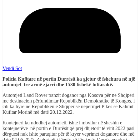
Vendi Sot
Policia Kufitare në portin Durrësit ka gjetur të fshehura në një
automjet tre armë zjarri dhe 1580 fishekë luftarakë.
Automjeti Land Rover tranzit doganor nga Kosova për në Shqipëri
me destinacion përfundimtar Republikën Demokratike të Kongos, i
cili ka hyrë në Republikën e Shqipërisë nëpërmjet Pikës së Kalimit
Kufitar Morinë më datë 20.12.2022.
Kontejneri ku ndodhej automjeti, ishte i mbyllur në sheshin e
kontejnerëve në portin e Durrësit që prej dhjetorit të vitit 2022 pasi
dërguesi nuk ishte paraqitur për të kryer veprimet doganore dhe më
datë 04.06.2025, Autoriteti i Degës së Doganës Durrës vendosi