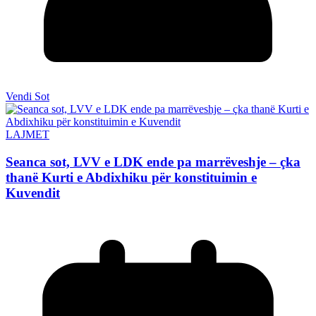
Vendi Sot
LAJMET
Seanca sot, LVV e LDK ende pa marrëveshje – çka
thanë Kurti e Abdixhiku për konstituimin e
Kuvendit