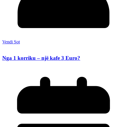
Vendi Sot
Nga 1 korriku – një kafe 3 Euro?