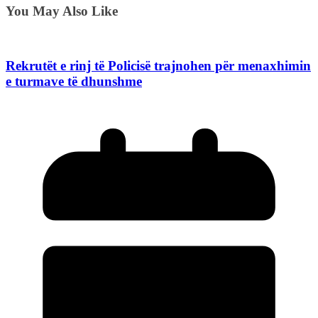
You May Also Like
Rekrutët e rinj të Policisë trajnohen për menaxhimin
e turmave të dhunshme