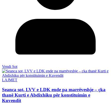
Vendi Sot
LAJMET
Seanca sot, LVV e LDK ende pa marrëveshje – çka
thanë Kurti e Abdixhiku për konstituimin e
Kuvendit