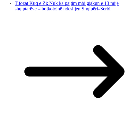
Tifozat Kuq e Zi: Nuk ka pajtim mbi gjakun e 13 mijë
shqiptarëve – bojkotojnë ndeshjen Shqipëri–Serbi