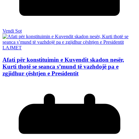
Vendi Sot
LAJMET
Afati për konstituimin e Kuvendit skadon nesër,
Kurti thotë se seanca s’mund të vazhdojë pa e
zgjidhur çështjen e Presidentit