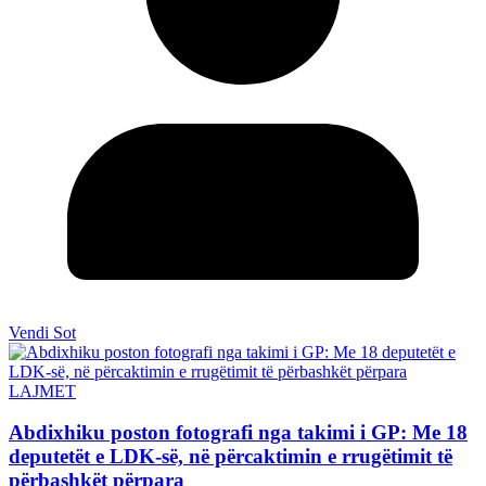
Vendi Sot
LAJMET
Abdixhiku poston fotografi nga takimi i GP: Me 18
deputetët e LDK-së, në përcaktimin e rrugëtimit të
përbashkët përpara