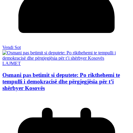
Vendi Sot
LAJMET
Osmani pas betimit si deputete: Po rikthehemi te
tempulli i demokracisë dhe përgjegjësia për t’i
shërbyer Kosovës