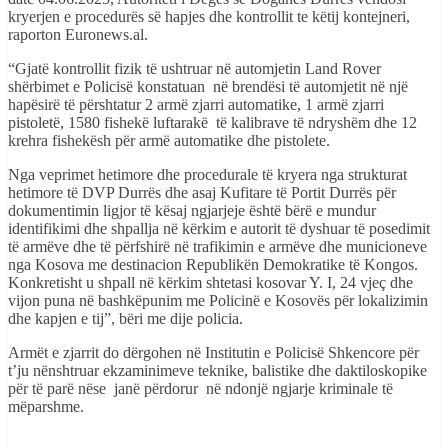
kryerjen e procedurës së hapjes dhe kontrollit te këtij kontejneri,
raporton Euronews.al.
“Gjatë kontrollit fizik të ushtruar në automjetin Land Rover
shërbimet e Policisë konstatuan në brendësi të automjetit në një
hapësirë të përshtatur 2 armë zjarri automatike, 1 armë zjarri
pistoletë, 1580 fishekë luftarakë të kalibrave të ndryshëm dhe 12
krehra fishekësh për armë automatike dhe pistolete.
Nga veprimet hetimore dhe procedurale të kryera nga strukturat
hetimore të DVP Durrës dhe asaj Kufitare të Portit Durrës për
dokumentimin ligjor të kësaj ngjarjeje është bërë e mundur
identifikimi dhe shpallja në kërkim e autorit të dyshuar të posedimit
të armëve dhe të përfshirë në trafikimin e armëve dhe municioneve
nga Kosova me destinacion Republikën Demokratike të Kongos.
Konkretisht u shpall në kërkim shtetasi kosovar Y. I, 24 vjeç dhe
vijon puna në bashkëpunim me Policinë e Kosovës për lokalizimin
dhe kapjen e tij”, bëri me dije policia.
Armët e zjarrit do dërgohen në Institutin e Policisë Shkencore për
t’ju nënshtruar ekzaminimeve teknike, balistike dhe daktiloskopike
për të parë nëse janë përdorur në ndonjë ngjarje kriminale të
mëparshme.