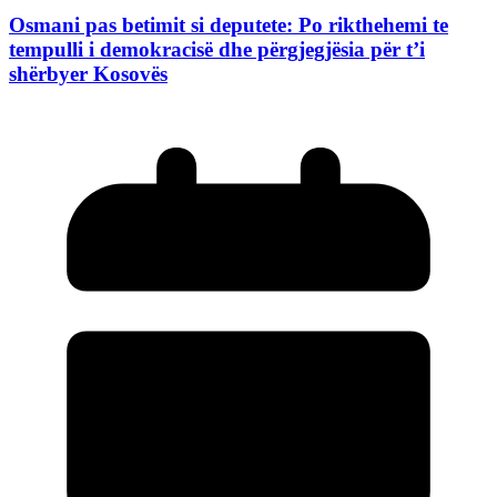
Osmani pas betimit si deputete: Po rikthehemi te
tempulli i demokracisë dhe përgjegjësia për t’i
shërbyer Kosovës