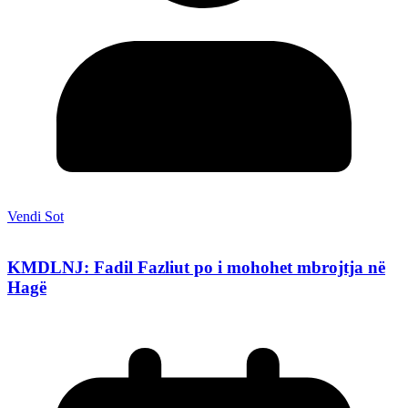
Vendi Sot
KMDLNJ: Fadil Fazliut po i mohohet mbrojtja në
Hagë