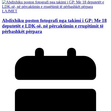
LAJMET
Abdixhiku poston fotografi nga takimi i GP: Me 18
deputetët e LDK-së, në përcaktimin e rrugëtimit të
përbashkët përpara