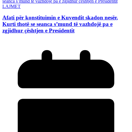
LAJMET
Afati për konstituimin e Kuvendit skadon nesër,
Kurti thotë se seanca s’mund të vazhdojë pa e
zgjidhur çështjen e Presidentit