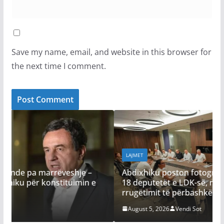
Save my name, email, and website in this browser for
the next time I comment.
LAJMET
Abdixhiku poston fotografi nga takimi i GP: Me
–
18 deputetët e LDK-së, në përcaktimin e
 e
rrugëtimit të përbashkët përpara
August 5, 2026
Vendi Sot