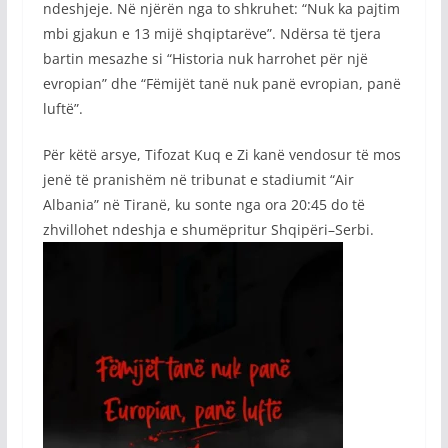
ndeshjeje. Në njërën nga to shkruhet: “Nuk ka pajtim
mbi gjakun e 13 mijë shqiptarëve”. Ndërsa të tjera
bartin mesazhe si “Historia nuk harrohet për një
evropian” dhe “Fëmijët tanë nuk panë evropian, panë
luftë”.
Për këtë arsye, Tifozat Kuq e Zi kanë vendosur të mos
jenë të pranishëm në tribunat e stadiumit “Air
Albania” në Tiranë, ku sonte nga ora 20:45 do të
zhvillohet ndeshja e shumëpritur Shqipëri–Serbi.