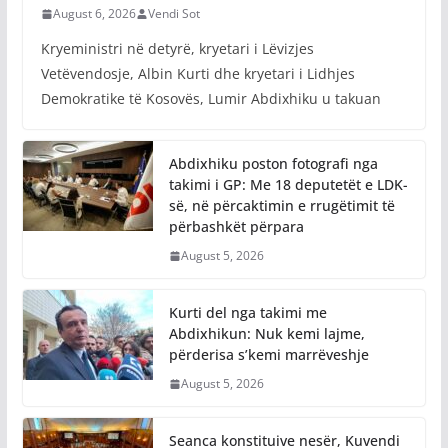
August 6, 2026
Vendi Sot
Kryeministri në detyrë, kryetari i Lëvizjes
Vetëvendosje, Albin Kurti dhe kryetari i Lidhjes
Demokratike të Kosovës, Lumir Abdixhiku u takuan
Abdixhiku poston fotografi nga
takimi i GP: Me 18 deputetët e LDK-
së, në përcaktimin e rrugëtimit të
përbashkët përpara
August 5, 2026
Kurti del nga takimi me
Abdixhikun: Nuk kemi lajme,
përderisa s’kemi marrëveshje
August 5, 2026
Seanca konstituive nesër, Kuvendi