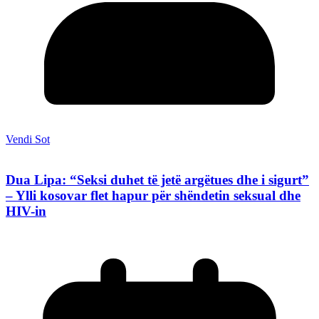
Vendi Sot
Dua Lipa: “Seksi duhet të jetë argëtues dhe i sigurt”
– Ylli kosovar flet hapur për shëndetin seksual dhe
HIV-in