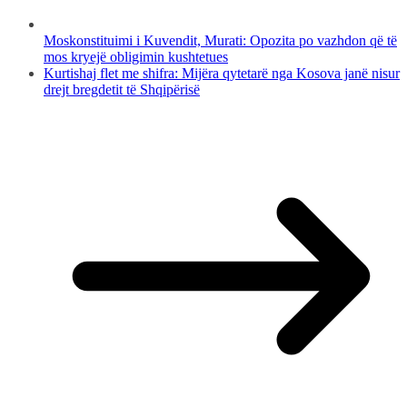
Moskonstituimi i Kuvendit, Murati: Opozita po vazhdon që të
mos kryejë obligimin kushtetues
Kurtishaj flet me shifra: Mijëra qytetarë nga Kosova janë nisur
drejt bregdetit të Shqipërisë