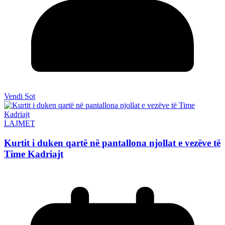
Vendi Sot
LAJMET
Kurtit i duken qartë në pantallona njollat e vezëve të
Time Kadriajt