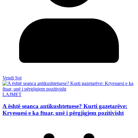
Vendi Sot
LAJMET
A është seanca antikushtetuese? Kurti gazetarëve:
Kryesuesi e ka ftuar, unë i përgjigjem pozitivisht