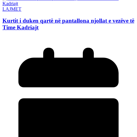
LAJMET
Kurtit i duken qartë në pantallona njollat e vezëve të
Time Kadriajt