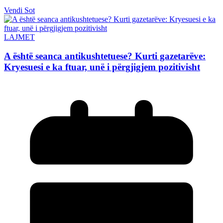
Vendi Sot
LAJMET
A është seanca antikushtetuese? Kurti gazetarëve:
Kryesuesi e ka ftuar, unë i përgjigjem pozitivisht