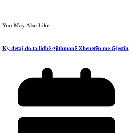
You May Also Like
Ky detaj do ta lidhë gjithmonë Xhenetën me Gjestin