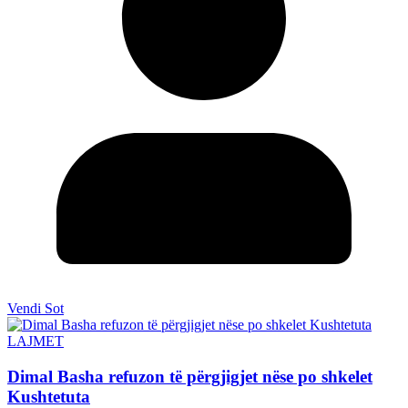
Vendi Sot
LAJMET
Dimal Basha refuzon të përgjigjet nëse po shkelet
Kushtetuta