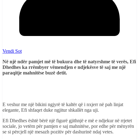
Vendi Sot
Në një ndër pamjet më të bukura dhe të natyrshme të verës, Efi
Dhedhes ka rrëmbyer vëmendjen e ndjekësve të saj me një
paraqitje mahnitëse buzë detit.
E veshur me një bikini ngjyrë të kaltër që i nxjerr në pah linjat
elegante, Efi shfaqet duke ngjitur shkallët nga uji.
Efi Dhedhes është bërë një figurë gjithnjë e më e ndjekur në rrjetet
sociale, jo vetëm për pamjen e saj mahnitëse, por edhe për mënyrën
se si përcjell një mesazh pozitiv për dashurinë ndaj vetes.