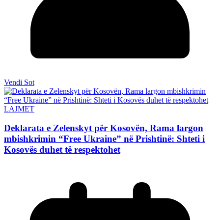
Vendi Sot
LAJMET
Deklarata e Zelenskyt për Kosovën, Rama largon
mbishkrimin “Free Ukraine” në Prishtinë: Shteti i
Kosovës duhet të respektohet