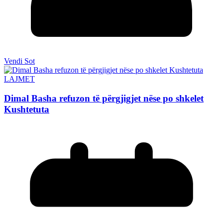
Vendi Sot
LAJMET
Dimal Basha refuzon të përgjigjet nëse po shkelet
Kushtetuta