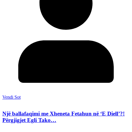
Vendi Sot
Një ballafaqimi me Xheneta Fetahun në ‘E Diell’?!
Përgjigjet Egli Tako…