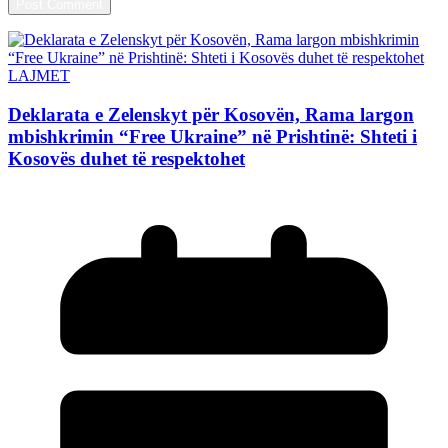
LAJMET
Deklarata e Zelenskyt për Kosovën, Rama largon
mbishkrimin “Free Ukraine” në Prishtinë: Shteti i
Kosovës duhet të respektohet