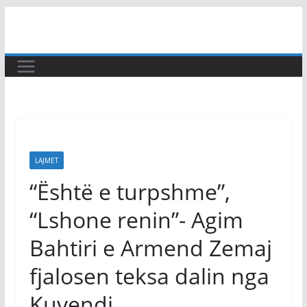
Skip
to
content
LAJMET
“Është e turpshme”,
“Lshone renin”- Agim
Bahtiri e Armend Zemaj
fjalosen teksa dalin nga
Kuvendi