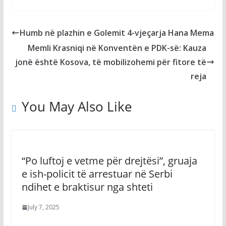
Humb në plazhin e Golemit 4-vjeçarja Hana Mema
Memli Krasniqi në Konventën e PDK-së: Kauza
jonë është Kosova, të mobilizohemi për fitore të
reja
You May Also Like
“Po luftoj e vetme për drejtësi”, gruaja
e ish-policit të arrestuar në Serbi
ndihet e braktisur nga shteti
July 7, 2025