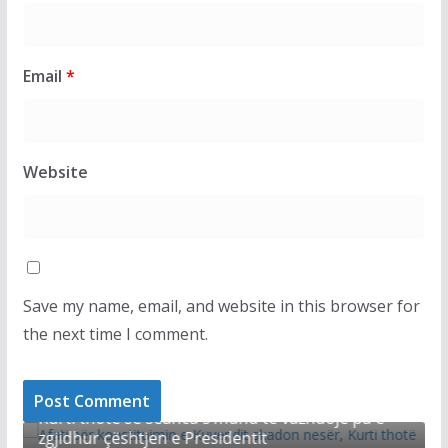
Email
*
Website
Save my name, email, and website in this browser for
the next time I comment.
LAJMET
S
t
Afati për konstituimin e Kuvendit skadon nesër,
K
Kurti thotë se seanca s’mund të vazhdojë pa e
zgjidhur çështjen e Presidentit