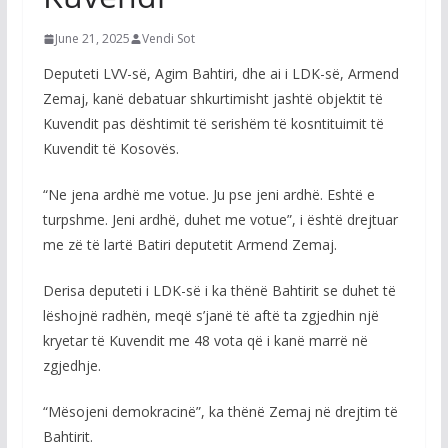
June 21, 2025
Vendi Sot
Deputeti LVV-së, Agim Bahtiri, dhe ai i LDK-së, Armend
Zemaj, kanë debatuar shkurtimisht jashtë objektit të
Kuvendit pas dështimit të serishëm të kosntituimit të
Kuvendit të Kosovës.
“Ne jena ardhë me votue. Ju pse jeni ardhë. Eshtë e
turpshme. Jeni ardhë, duhet me votue”, i është drejtuar
me zë të lartë Batiri deputetit Armend Zemaj.
Derisa deputeti i LDK-së i ka thënë Bahtirit se duhet të
lëshojnë radhën, meqë s’janë të aftë ta zgjedhin një
kryetar të Kuvendit me 48 vota që i kanë marrë në
zgjedhje.
“Mësojeni demokracinë”, ka thënë Zemaj në drejtim të
Bahtirit.