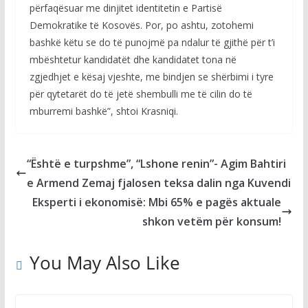
përfaqësuar me dinjitet identitetin e Partisë
Demokratike të Kosovës. Por, po ashtu, zotohemi
bashkë këtu se do të punojmë pa ndalur të gjithë për t’i
mbështetur kandidatët dhe kandidatet tona në
zgjedhjet e kësaj vjeshte, me bindjen se shërbimi i tyre
për qytetarët do të jetë shembulli me të cilin do të
mburremi bashkë”, shtoi Krasniqi.
“Është e turpshme”, “Lshone renin”- Agim Bahtiri
e Armend Zemaj fjalosen teksa dalin nga Kuvendi
Eksperti i ekonomisë: Mbi 65% e pagës aktuale
shkon vetëm për konsum!
You May Also Like