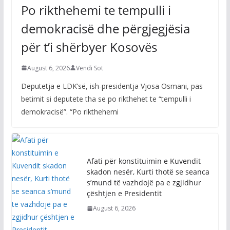
Osmani pas betimit si deputete:
Po rikthehemi te tempulli i
demokracisë dhe përgjegjësia
për t’i shërbyer Kosovës
August 6, 2026
Vendi Sot
Deputetja e LDK’së, ish-presidentja Vjosa Osmani, pas
betimit si deputete tha se po rikthehet te “tempulli i
demokracisë”. “Po rikthehemi
Afati për konstituimin e Kuvendit
skadon nesër, Kurti thotë se seanca
s’mund të vazhdojë pa e zgjidhur
çështjen e Presidentit
August 6, 2026