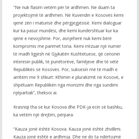
“Ne nuk flasim vetëm për të ardhmen. Ne duam ta
projektojmë të ardhmen. Në Kuvendin e Kosovës kemi
qenë zëri i maturisë dhe përgjegjësisë. Kemi dialoguar
kur ka pasur mundësi, dhe kemi kundërshtuar kur ka
qenë e nevojshme. Por, asnjëherë nuk kemi bërë
kompromis me parimet tona. Kemi rrëzuar një numër
të madh ligjesh në Gjykatën Kushtetuese, që cenonin
interesin publik, të punëtorëve, familjeve dhe të vetë
Republikës së Kosovës. Por, suksesin më të madh e
arritëm me 9 shkurt: Kthimin e pluralizmit në Kosovë, e
shpëtuam Republikën nga monizmi dhe nga sundimi
njëpartiak”, theksoi ai.
Krasniqi tha se kur Kosova dhe PDK-ja ecin së bashku,
ka vetëm një drejtim, përpara.
“Kauza jonë është Kosova. Kauza jonë është zhvillimi.
Kauza jonë është e ardhmja. Dhe ne do ta ndërtojmë