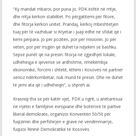
“Ky mandat mbaroi, por puna jo. PDK është në rritje,
dhe rritja kërkon stabilitet. Po përgatitemi për fitore,
dhe fitorja kërkon unitet. Prandaj, kërkoj mbështetjen
tuaj për të vazhduar si Kryetar i juaji edhe në sfidat që i
kemi përpara. Jo për pozitën, por për misionin. Jo për
veten, por për rrugën që duhet ta ndjekim së bashku.
Sepse punët që na presin: fitorja në zgjedhjet lokale,
udhëheqja e qeverisë së ardhshme, rimëkëmbja
ekonomike, forcimi i shtetit, kthimi i Kosovës në partner
serioz ndërkombëtar, nuk mund të presin. Dhe ne duhet
të jemi ata që i udhëheqin”, u shpreh ai.
Krasniqi tha se për katër vjet, PDK u ngrit, u anëtarësua
në rrjetin e familjeve evropiane dhe botërore të partive
liberal-demokrate, organizoi Konventën 50/50 për
fuqizimin dhe përfshirjen e grave në vendimmarrje,
fuqizoi Rininë Demokratike të Kosovës.