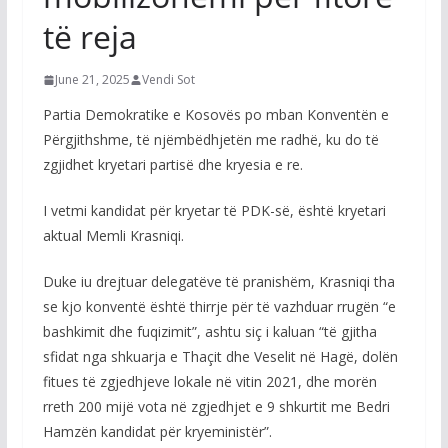
të reja
June 21, 2025
Vendi Sot
Partia Demokratike e Kosovës po mban Konventën e
Përgjithshme, të njëmbëdhjetën me radhë, ku do të
zgjidhet kryetari partisë dhe kryesia e re.
I vetmi kandidat për kryetar të PDK-së, është kryetari
aktual Memli Krasniqi.
Duke iu drejtuar delegatëve të pranishëm, Krasniqi tha
se kjo konventë është thirrje për të vazhduar rrugën “e
bashkimit dhe fuqizimit”, ashtu siç i kaluan “të gjitha
sfidat nga shkuarja e Thaçit dhe Veselit në Hagë, dolën
fitues të zgjedhjeve lokale në vitin 2021, dhe morën
rreth 200 mijë vota në zgjedhjet e 9 shkurtit me Bedri
Hamzën kandidat për kryeministër”.