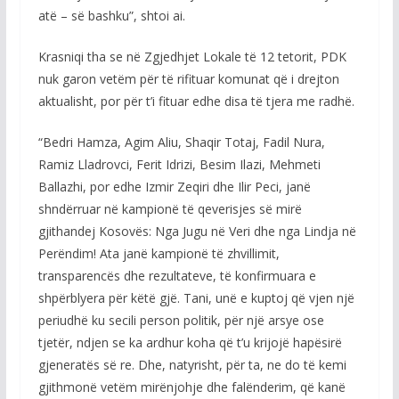
atë – së bashku”, shtoi ai.
Krasniqi tha se në Zgjedhjet Lokale të 12 tetorit, PDK
nuk garon vetëm për të rifituar komunat që i drejton
aktualisht, por për t’i fituar edhe disa të tjera me radhë.
“Bedri Hamza, Agim Aliu, Shaqir Totaj, Fadil Nura,
Ramiz Lladrovci, Ferit Idrizi, Besim Ilazi, Mehmeti
Ballazhi, por edhe Izmir Zeqiri dhe Ilir Peci, janë
shndërruar në kampionë të qeverisjes së mirë
gjithandej Kosovës: Nga Jugu në Veri dhe nga Lindja në
Perëndim! Ata janë kampionë të zhvillimit,
transparencës dhe rezultateve, të konfirmuara e
shpërblyera për këtë gjë. Tani, unë e kuptoj që vjen një
periudhë ku secili person politik, për një arsye ose
tjetër, ndjen se ka ardhur koha që t’u krijojë hapësirë
gjeneratës së re. Dhe, natyrisht, për ta, ne do të kemi
gjithmonë vetëm mirënjohje dhe falënderim, që kanë