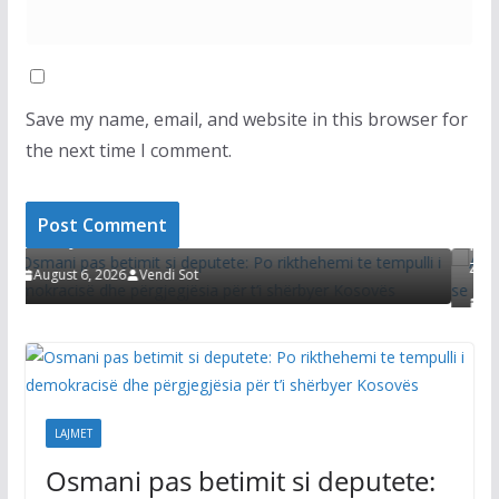
Save my name, email, and website in this browser for
the next time I comment.
LAJMET
deputete: Po rikthehemi te
dhe përgjegjësia për t’i
Afati për konstituimin e Kuve
Kurti thotë se seanca s’mund
zgjidhur çështjen e Presidenti
August 6, 2026
Vendi Sot
LAJMET