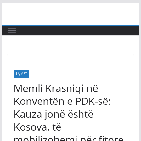
Skip
to
content
LAJMET
Memli Krasniqi në
Konventën e PDK-së:
Kauza jonë është
Kosova, të
mobilizohemi për fitore