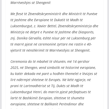
Marrëveshjes së Shengenit
Me ftesë të Zëvendëskryeministrit dhe Ministrit të Punëve
të Jashtme dhe Evropiane të Dukatit të Madh të
Luksemburgut, z. Xavier Bettel, Zëvendëskryeministrja dhe
Ministrja në detyrë e Punëve të Jashtme dhe Diasporës,
znj. Donika Gërvalla, është nisur për në Luksemburg për
të marrë pjesë në ceremoninë zyrtare me rastin e 40-
vjetorit të nënshkrimit të Marrëveshjes së Shengenit.
Ceremonia do të mbahet të shtunën, më 14 qershor
2025, në Shengen, vend simbolik në historinë evropiane,
ku katër dekada më parë u hodhën themelet e lëvizjes së
lirë ndërmjet shteteve të Evropës. Në këtë ngjarje, në
prani të Lartmadhërisë së Tij, Dukës së Madh të
Luksemburgut Henri, do marrin pjesë përfaqësues të
lartë të Bashkimit Evropian, shteteve të shumëta
evropiane, shteteve të Ballkanit Perëndimor dhe