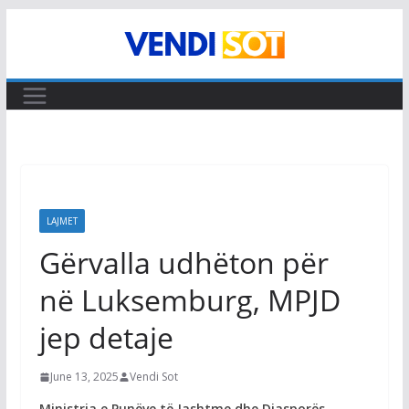
Skip
to
content
LAJMET
Gërvalla udhëton për
në Luksemburg, MPJD
jep detaje
June 13, 2025
Vendi Sot
Ministrja e Punëve të Jashtme dhe Diasporës,