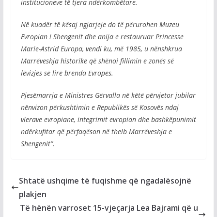
institucioneve të tjera ndërkombëtare.
Në kuadër të kësaj ngjarjeje do të përurohen Muzeu
Evropian i Shengenit dhe anija e restauruar Princesse
Marie-Astrid Europa, vendi ku, më 1985, u nënshkrua
Marrëveshja historike që shënoi fillimin e zonës së
lëvizjes së lirë brenda Evropës.
Pjesëmarrja e Ministres Gërvalla në këtë përvjetor jubilar
nënvizon përkushtimin e Republikës së Kosovës ndaj
vlerave evropiane, integrimit evropian dhe bashkëpunimit
ndërkufitar që përfaqëson në thelb Marrëveshja e
Shengenit”.
Shtatë ushqime të fuqishme që ngadalësojnë
plakjen
Të hënën varroset 15-vjeçarja Lea Bajrami që u