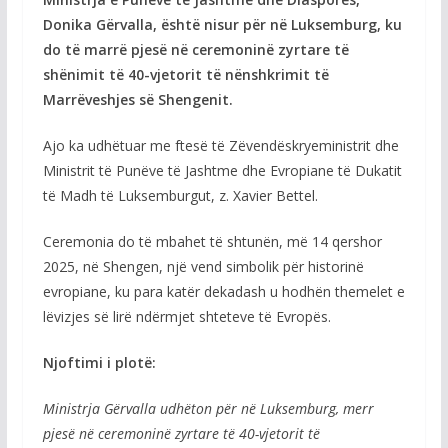
Donika Gërvalla, është nisur për në Luksemburg, ku
do të marrë pjesë në ceremoninë zyrtare të
shënimit të 40-vjetorit të nënshkrimit të
Marrëveshjes së Shengenit.
Ajo ka udhëtuar me ftesë të Zëvendëskryeministrit dhe
Ministrit të Punëve të Jashtme dhe Evropiane të Dukatit
të Madh të Luksemburgut, z. Xavier Bettel.
Ceremonia do të mbahet të shtunën, më 14 qershor
2025, në Shengen, një vend simbolik për historinë
evropiane, ku para katër dekadash u hodhën themelet e
lëvizjes së lirë ndërmjet shteteve të Evropës.
Njoftimi i plotë:
Ministrja Gërvalla udhëton për në Luksemburg, merr
pjesë në ceremoninë zyrtare të 40-vjetorit të