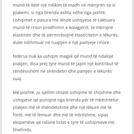
mund të ketë një ndikim të madh në mënyrën se si
plakemi, si nga brenda ashtu edhe nga jashtë.
Ushqimet e pasura me lëndë ushqyese të caktuara
mund të rrisin prodhimin e kolagjenit, të mbrojnë
elastinën dhe të përmirësojnë elasticitetin e lëkurës,
duke ndihmuar në ruajtjen e një pamjeje rinore
Ndërsa nuk ka ushqim magjik që mund të ndalojë
plakjen, disa prej tyre mund të japin një kontribut të
rëndësishëm në shëndetin dhe pamjen e lëkurës
suaj.
Më poshtë, ju sjellim shtatë ushqime të shijshme dhe
ushqyese që punojnë nga brenda për të mbështetur
plakjen më të shëndetshme dhe një lëkurë më të
fortë, më të lëmuar dhe më të ndritshme, sipas
ekspertëve që ndanë listat e tyre të ushqimeve me
SheFinds.