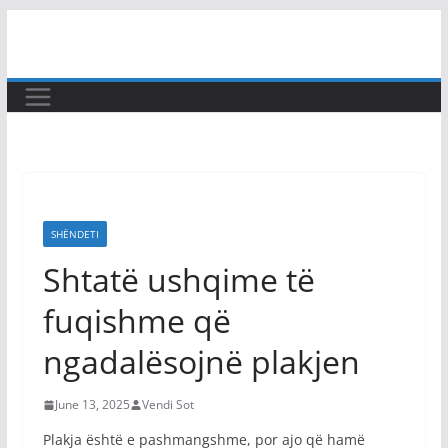
Skip
to
content
SHËNDETI
Shtatë ushqime të
fuqishme që
ngadalësojnë plakjen
June 13, 2025
Vendi Sot
Plakja është e pashmangshme, por ajo që hamë