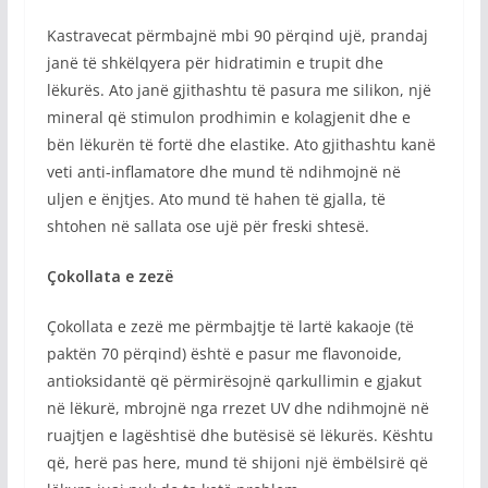
Kastravecat përmbajnë mbi 90 përqind ujë, prandaj
janë të shkëlqyera për hidratimin e trupit dhe
lëkurës. Ato janë gjithashtu të pasura me silikon, një
mineral që stimulon prodhimin e kolagjenit dhe e
bën lëkurën të fortë dhe elastike. Ato gjithashtu kanë
veti anti-inflamatore dhe mund të ndihmojnë në
uljen e ënjtjes. Ato mund të hahen të gjalla, të
shtohen në sallata ose ujë për freski shtesë.
Çokollata e zezë
Çokollata e zezë me përmbajtje të lartë kakaoje (të
paktën 70 përqind) është e pasur me flavonoide,
antioksidantë që përmirësojnë qarkullimin e gjakut
në lëkurë, mbrojnë nga rrezet UV dhe ndihmojnë në
ruajtjen e lagështisë dhe butësisë së lëkurës. Kështu
që, herë pas here, mund të shijoni një ëmbëlsirë që