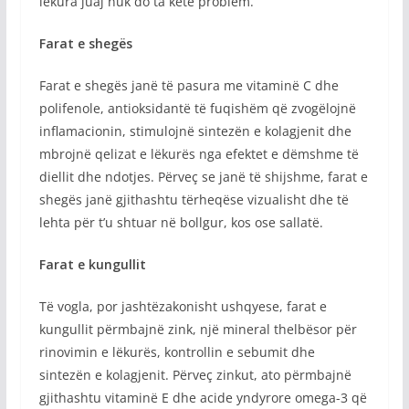
lëkura juaj nuk do ta ketë problem.
Farat e shegës
Farat e shegës janë të pasura me vitaminë C dhe
polifenole, antioksidantë të fuqishëm që zvogëlojnë
inflamacionin, stimulojnë sintezën e kolagjenit dhe
mbrojnë qelizat e lëkurës nga efektet e dëmshme të
diellit dhe ndotjes. Përveç se janë të shijshme, farat e
shegës janë gjithashtu tërheqëse vizualisht dhe të
lehta për t’u shtuar në bollgur, kos ose sallatë.
Farat e kungullit
Të vogla, por jashtëzakonisht ushqyese, farat e
kungullit përmbajnë zink, një mineral thelbësor për
rinovimin e lëkurës, kontrollin e sebumit dhe
sintezën e kolagjenit. Përveç zinkut, ato përmbajnë
gjithashtu vitaminë E dhe acide yndyrore omega-3 që