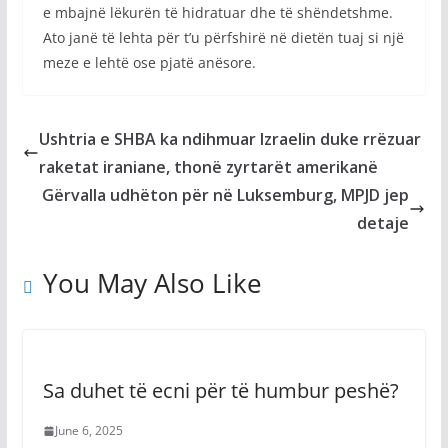
e mbajnë lëkurën të hidratuar dhe të shëndetshme.
Ato janë të lehta për t’u përfshirë në dietën tuaj si një
meze e lehtë ose pjatë anësore.
Ushtria e SHBA ka ndihmuar Izraelin duke rrëzuar
raketat iraniane, thonë zyrtarët amerikanë
Gërvalla udhëton për në Luksemburg, MPJD jep
detaje
You May Also Like
Sa duhet të ecni për të humbur peshë?
June 6, 2025