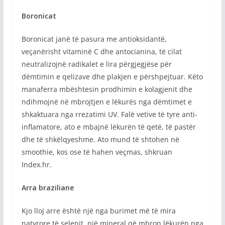
Boronicat
Boronicat janë të pasura me antioksidantë,
veçanërisht vitaminë C dhe antocianina, të cilat
neutralizojnë radikalet e lira përgjegjëse për
dëmtimin e qelizave dhe plakjen e përshpejtuar. Këto
manaferra mbështesin prodhimin e kolagjenit dhe
ndihmojnë në mbrojtjen e lëkurës nga dëmtimet e
shkaktuara nga rrezatimi UV. Falë vetive të tyre anti-
inflamatore, ato e mbajnë lëkurën të qetë, të pastër
dhe të shkëlqyeshme. Ato mund të shtohen në
smoothie, kos ose të hahen veçmas, shkruan
Index.hr.
Arra braziliane
Kjo lloj arre është një nga burimet më të mira
natyrore të selenit, një mineral që mbron lëkurën nga