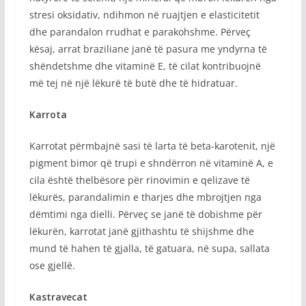
stresi oksidativ, ndihmon në ruajtjen e elasticitetit
dhe parandalon rrudhat e parakohshme. Përveç
kësaj, arrat braziliane janë të pasura me yndyrna të
shëndetshme dhe vitaminë E, të cilat kontribuojnë
më tej në një lëkurë të butë dhe të hidratuar.
Karrota
Karrotat përmbajnë sasi të larta të beta-karotenit, një
pigment bimor që trupi e shndërron në vitaminë A, e
cila është thelbësore për rinovimin e qelizave të
lëkurës, parandalimin e tharjes dhe mbrojtjen nga
dëmtimi nga dielli. Përveç se janë të dobishme për
lëkurën, karrotat janë gjithashtu të shijshme dhe
mund të hahen të gjalla, të gatuara, në supa, sallata
ose gjellë.
Kastravecat