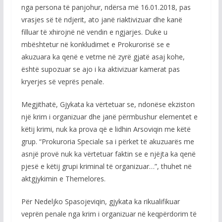
nga persona të panjohur, ndërsa më 16.01.2018, pas
vrasjes së të ndjerit, ato janë riaktivizuar dhe kanë
filluar të xhirojnë në vendin e ngjarjes. Duke u
mbështetur në konkludimet e Prokurorisë se e
akuzuara ka qenë e vetme në zyrë gjatë asaj kohe,
është supozuar se ajo i ka aktivizuar kamerat pas
kryerjes së veprës penale.
Megjithatë, Gjykata ka vërtetuar se, ndonëse ekziston
një krim i organizuar dhe janë përmbushur elementet e
këtij krimi, nuk ka prova që e lidhin Arsoviqin me këtë
grup. “Prokuroria Speciale sa i përket të akuzuarës me
asnjë provë nuk ka vërtetuar faktin se e njëjta ka qenë
pjesë e këtij grupi kriminal të organizuar…”, thuhet në
aktgjykimin e Themelores.
Për Nedeljko Spasojeviqin, gjykata ka rikualifikuar
veprën penale nga krim i organizuar në keqpërdorim të