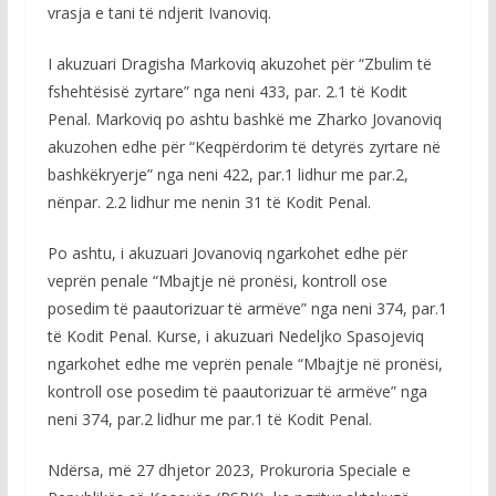
vrasja e tani të ndjerit Ivanoviq.
I akuzuari Dragisha Markoviq akuzohet për “Zbulim të
fshehtësisë zyrtare” nga neni 433, par. 2.1 të Kodit
Penal. Markoviq po ashtu bashkë me Zharko Jovanoviq
akuzohen edhe për “Keqpërdorim të detyrës zyrtare në
bashkëkryerje” nga neni 422, par.1 lidhur me par.2,
nënpar. 2.2 lidhur me nenin 31 të Kodit Penal.
Po ashtu, i akuzuari Jovanoviq ngarkohet edhe për
veprën penale “Mbajtje në pronësi, kontroll ose
posedim të paautorizuar të armëve” nga neni 374, par.1
të Kodit Penal. Kurse, i akuzuari Nedeljko Spasojeviq
ngarkohet edhe me veprën penale “Mbajtje në pronësi,
kontroll ose posedim të paautorizuar të armëve” nga
neni 374, par.2 lidhur me par.1 të Kodit Penal.
Ndërsa, më 27 dhjetor 2023, Prokuroria Speciale e