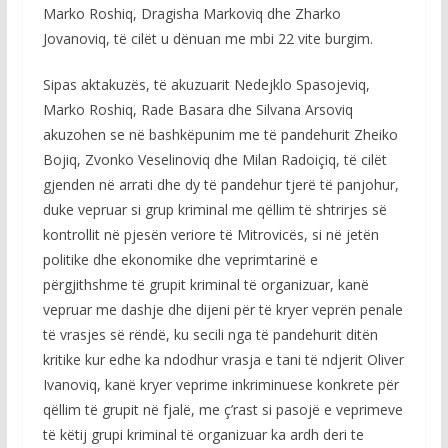
Marko Roshiq, Dragisha Markoviq dhe Zharko
Jovanoviq, të cilët u dënuan me mbi 22 vite burgim.
Sipas aktakuzës, të akuzuarit Nedejklo Spasojeviq,
Marko Roshiq, Rade Basara dhe Silvana Arsoviq
akuzohen se në bashkëpunim me të pandehurit Zheiko
Bojiq, Zvonko Veselinoviq dhe Milan Radoiçiq, të cilët
gjenden në arrati dhe dy të pandehur tjerë të panjohur,
duke vepruar si grup kriminal me qëllim të shtrirjes së
kontrollit në pjesën veriore të Mitrovicës, si në jetën
politike dhe ekonomike dhe veprimtarinë e
përgjithshme të grupit kriminal të organizuar, kanë
vepruar me dashje dhe dijeni për të kryer veprën penale
të vrasjes së rëndë, ku secili nga të pandehurit ditën
kritike kur edhe ka ndodhur vrasja e tani të ndjerit Oliver
Ivanoviq, kanë kryer veprime inkriminuese konkrete për
qëllim të grupit në fjalë, me ç’rast si pasojë e veprimeve
të këtij grupi kriminal të organizuar ka ardh deri te