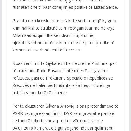
fushatën dhe t’i bashkohej linjës politike të Listës Serbe.
Gjykata e ka konsideruar si fakt të vërtetuar që ky grup
kriminal kishte strukturë të mirëorganizuar me në krye
Milan Radoiçiqin, dhe se ndikimi i tij shtrihej
njëkohësisht në botën e krimit dhe në jetën politike të
komunitetit serb në veri të Kosovës.
Sipas vendimit të Gjykatës Themelore në Prishtinë, për
të akuzuarin Rade Basara është nxjerrë aktgjykim
refuzues, pasi që Prokuroria Speciale e Republikës së
Kosovës në fjalën përfundimtare ka hequr dorë nga
aktakuza për këtë të akuzuar.
Për të akuzuarën Silvana Arsoviq, sipas pretendimeve të
PSRK-së, nga ekzaminimi i DVR-së nga zyrat e partisë
së tani të ndjerit Ivnoviq., është vërtetuar se më
04.01.2018 kamerat e sigurisë janë ndaluar qëllimisht