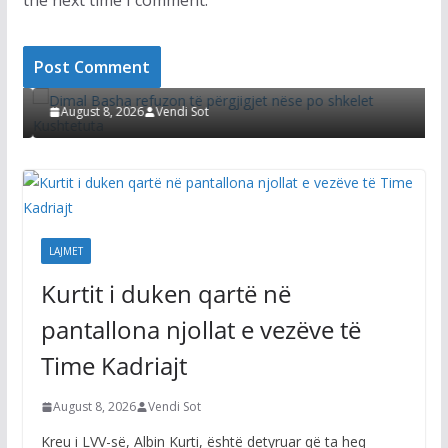
the next time I comment.
LAJMET
Dimal Basha refuzon të përgjigjet nëse po
shkelet Kushtetuta
August 8, 2026
Vendi Sot
LAJMET
Kurtit i duken qartë në
pantallona njollat e vezëve të
Time Kadriajt
August 8, 2026
Vendi Sot
Kreu i LVV-së, Albin Kurti, është detyruar që ta heq