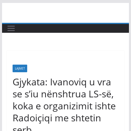
Skip
to
content
LAJMET
Gjykata: Ivanoviq u vra
se s’iu nënshtrua LS-së,
koka e organizimit ishte
Radoiçiqi me shtetin
serb