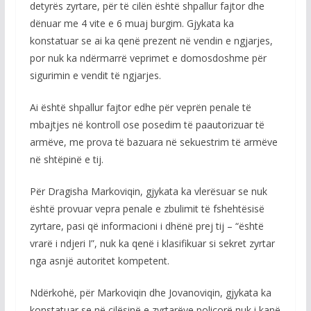
detyrës zyrtare, për të cilën është shpallur fajtor dhe
dënuar me 4 vite e 6 muaj burgim. Gjykata ka
konstatuar se ai ka qenë prezent në vendin e ngjarjes,
por nuk ka ndërmarrë veprimet e domosdoshme për
sigurimin e vendit të ngjarjes.
Ai është shpallur fajtor edhe për veprën penale të
mbajtjes në kontroll ose posedim të paautorizuar të
armëve, me prova të bazuara në sekuestrim të armëve
në shtëpinë e tij.
Për Dragisha Markoviqin, gjykata ka vlerësuar se nuk
është provuar vepra penale e zbulimit të fshehtësisë
zyrtare, pasi që informacioni i dhënë prej tij – “është
vrarë i ndjeri I”, nuk ka qenë i klasifikuar si sekret zyrtar
nga asnjë autoritet kompetent.
Ndërkohë, për Markoviqin dhe Jovanoviqin, gjykata ka
konstatuar se në cilësinë e zyrtarëve policorë nuk i kanë