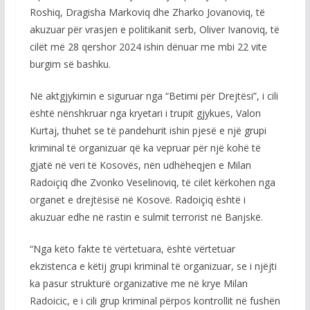
Roshiq, Dragisha Markoviq dhe Zharko Jovanoviq, të
akuzuar për vrasjen e politikanit serb, Oliver Ivanoviq, të
cilët më 28 qershor 2024 ishin dënuar me mbi 22 vite
burgim së bashku.
Në aktgjykimin e siguruar nga “Betimi për Drejtësi”, i cili
është nënshkruar nga kryetari i trupit gjykues, Valon
Kurtaj, thuhet se të pandehurit ishin pjesë e një grupi
kriminal të organizuar që ka vepruar për një kohë të
gjatë në veri të Kosovës, nën udhëheqjen e Milan
Radoiçiq dhe Zvonko Veselinoviq, të cilët kërkohen nga
organet e drejtësisë në Kosovë. Radoiçiq është i
akuzuar edhe në rastin e sulmit terrorist në Banjskë.
“Nga këto fakte të vërtetuara, është vërtetuar
ekzistenca e këtij grupi kriminal të organizuar, se i njëjti
ka pasur strukturë organizative me në krye Milan
Radoicic, e i cili grup kriminal përpos kontrollit në fushën