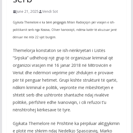
June 21, 2025
Vendi Sot
Gjykata Themelore e ka bërë përgjegjës Milan Radoiçiqin për vrasjen e ish-
politikanit serb nga Kosova, Oliver Ivanoviqit, ndërsa katër të akuzuar janë
dënuar me mbi 22 vjet burgim.
Themelorja konstaton se ish-nënkryetari i Listës
“Srpska” udhëhoqi një grup të organizuar kriminal që
organizoi vrasjen më 16 janar 2018 në Mitrovicën e
Veriut dhe ndërmori veprime për zhdukjen e provave
për të penguar hetimet. Grupi kishte strukturë të qartë,
ndikim kriminal e politik, vepronte me mbështetjen e
shtetit serb dhe ushtronte shantazhe ndaj rivalëve
politikë, përfshirë edhe Ivanoviqin, i cili refuzoi t’u
nënshtrohej kërkesave të tyre.
Gjykata Themelore në Prishtinë ka përpiluar aktgjykimin
e plotë me shkrim ndaj Nedelkjo Spasojeviq, Marko