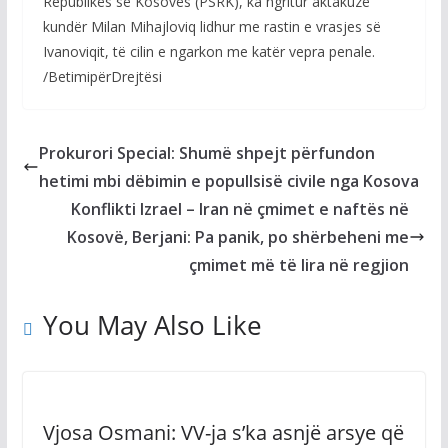
Republikës së Kosovës (PSRK), ka ngritur aktakuzë
kundër Milan Mihajloviq lidhur me rastin e vrasjes së
Ivanoviqit, të cilin e ngarkon me katër vepra penale.
/BetimipërDrejtësi
Prokurori Special: Shumë shpejt përfundon
hetimi mbi dëbimin e popullsisë civile nga Kosova
Konflikti Izrael – Iran në çmimet e naftës në
Kosovë, Berjani: Pa panik, po shërbeheni me
çmimet më të lira në regjion
You May Also Like
Vjosa Osmani: VV-ja s’ka asnjë arsye që