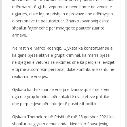
ndërmarrë të gjitha veprimet e nevojshme në vendin e
ngjarjes, duke lejuar prishjen e provave dhe ndërhyrjen
e personave të paautorizuar. Zharko Jovanoviq është
shpallur fajtor edhe për mbajtje të paautorizuar të
armëve.
Në rastin e Marko Roshiqit, Gjykata ka konstatuar se ai
ka qenë pjesë aktive e grupit kriminal, ka marrë pjesë
në djegien e veturës së viktimës dhe ka përcjellë lëvizjet
e tij me automjetin personal, duke kontribuar kështu në
realizimin e vrasjes.
Gjykata ka theksuar se vrasja e Ivanoviqit është kryer
nga një grup kriminal për shkak të rivaliteteve politike
dhe përpjekjeve për shtrirje të pushtetit politik.
Gjykata Themelore në Prishtinë më 28 qershor 2024 ka
shpallur aktgjykim dënues ndaj Nedelkjo Spasojeviq,