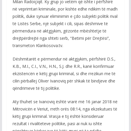
Milan Radoiçiqit. Ky grup jo vetëm që ishte i përfshirë
në veprimtari kriminale, por kishte edhe ndikim të madh
politik, duke synuar eliminimin e çdo subjekti politik rival
të Listës Serbe, një subjekt i cili, sipas dëshmive të
përmendura në aktgjykim, gëzonte mbështetje të
drejtpërdrejtë nga shteti serb, “Betimi për Drejtësi”,
transmeton Klankosova.tv.
Dëshmitarët e përmendur në aktgjykim, përfshirë D.S.,
K.B., M.I., C.I., V.N., H.N., S.J. dhe R.R., kanë konfirmuar
ekzistencën e këtij grupi kriminal, si dhe rrezikun me të
cilin përballej Oliver Ivanoviq për shkak të bindjeve dhe
qëndrimeve të tij politike.
Aty thuhet se Ivanoviq është vrarë më 16 janar 2018 në
Mitrovicën e Veriut, rreth orës 08:14, nga ekzekutues të
këtij grupi kriminal. Vrasja e tij është konsideruar
rezultat i rivaliteteve politike, pasi ai nuk iu ishte
nënshtruar kërkesave të këtij grupi që ta ndalte