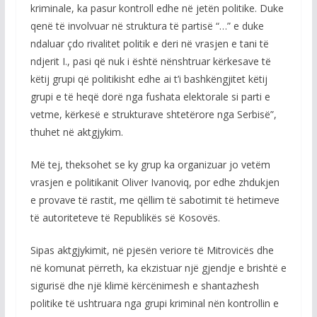
kriminale, ka pasur kontroll edhe në jetën politike. Duke
qenë të involvuar në struktura të partisë “…” e duke
ndaluar çdo rivalitet politik e deri në vrasjen e tani të
ndjerit I., pasi që nuk i është nënshtruar kërkesave të
këtij grupi që politikisht edhe ai t’i bashkëngjitet këtij
grupi e të heqë dorë nga fushata elektorale si parti e
vetme, kërkesë e strukturave shtetërore nga Serbisë”,
thuhet në aktgjykim.
Më tej, theksohet se ky grup ka organizuar jo vetëm
vrasjen e politikanit Oliver Ivanoviq, por edhe zhdukjen
e provave të rastit, me qëllim të sabotimit të hetimeve
të autoriteteve të Republikës së Kosovës.
Sipas aktgjykimit, në pjesën veriore të Mitrovicës dhe
në komunat përreth, ka ekzistuar një gjendje e brishtë e
sigurisë dhe një klimë kërcënimesh e shantazhesh
politike të ushtruara nga grupi kriminal nën kontrollin e