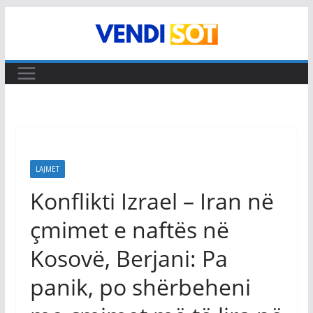
Skip
to
content
LAJMET
Konflikti Izrael – Iran në
çmimet e naftës në
Kosovë, Berjani: Pa
panik, po shërbeheni