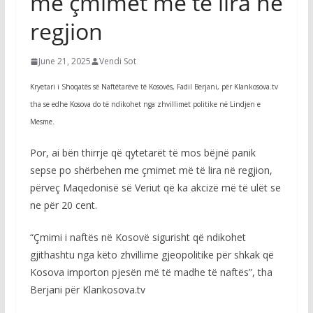
me çmimet më të lira në
regjion
June 21, 2025
Vendi Sot
Kryetari i Shoqatës së Naftëtarëve të Kosovës, Fadil Berjani, për Klankosova.tv
tha se edhe Kosova do të ndikohet nga zhvillimet politike në Lindjen e
Mesme.
Por, ai bën thirrje që qytetarët të mos bëjnë panik
sepse po shërbehen me çmimet më të lira në regjion,
përveç Maqedonisë së Veriut që ka akcizë më të ulët se
ne për 20 cent.
“Çmimi i naftës në Kosovë sigurisht që ndikohet
gjithashtu nga këto zhvillime gjeopolitike për shkak që
Kosova importon pjesën më të madhe të naftës”, tha
Berjani për Klankosova.tv