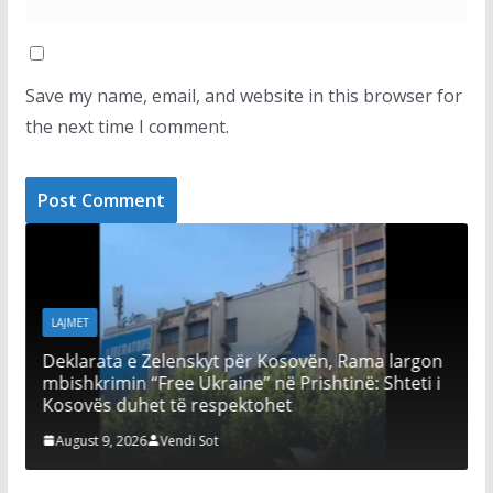
Save my name, email, and website in this browser for
the next time I comment.
LAJMET
Kurtit i duken qartë n
vezëve të Time Kadriaj
August 8, 2026
Vendi Sot
enskyt për Kosovën, Rama largon
e Ukraine” në Prishtinë: Shteti i
të respektohet
ndi Sot