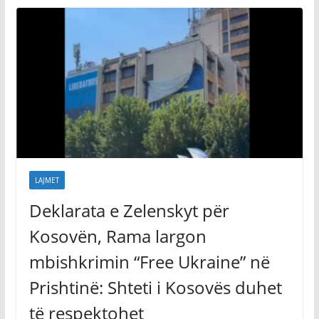
LAJMET
Deklarata e Zelenskyt për
Kosovën, Rama largon
mbishkrimin “Free Ukraine” në
Prishtinë: Shteti i Kosovës duhet
të respektohet
August 9, 2026
Vendi Sot
Kryetari i Prishtinës, Përparim Rama, ka publikuar pamje
derisa nga hapësira publike në kryeqytet po largohet
mbishkrimi “Free Ukraine”, kjo