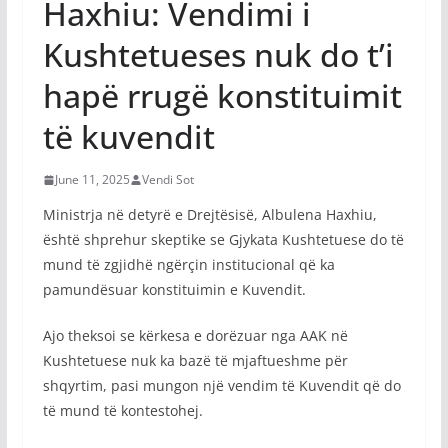
Haxhiu: Vendimi i
Kushtetueses nuk do t’i
hapë rrugë konstituimit
të kuvendit
June 11, 2025
Vendi Sot
Ministrja në detyrë e Drejtësisë, Albulena Haxhiu,
është shprehur skeptike se Gjykata Kushtetuese do të
mund të zgjidhë ngërçin institucional që ka
pamundësuar konstituimin e Kuvendit.
Ajo theksoi se kërkesa e dorëzuar nga AAK në
Kushtetuese nuk ka bazë të mjaftueshme për
shqyrtim, pasi mungon një vendim të Kuvendit që do
të mund të kontestohej.