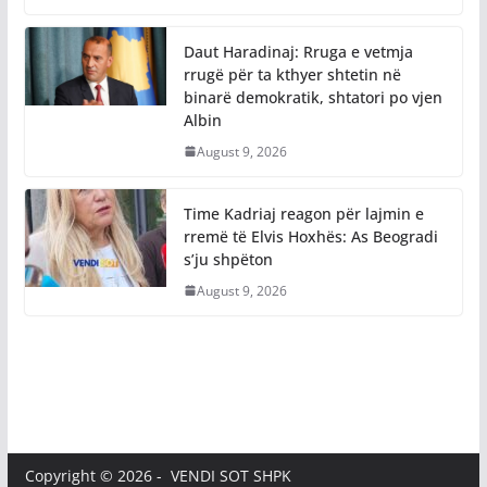
Daut Haradinaj: Rruga e vetmja
rrugë për ta kthyer shtetin në
binarë demokratik, shtatori po vjen
Albin
August 9, 2026
Time Kadriaj reagon për lajmin e
rremë të Elvis Hoxhës: As Beogradi
s’ju shpëton
August 9, 2026
Copyright © 2026 - VENDI SOT SHPK