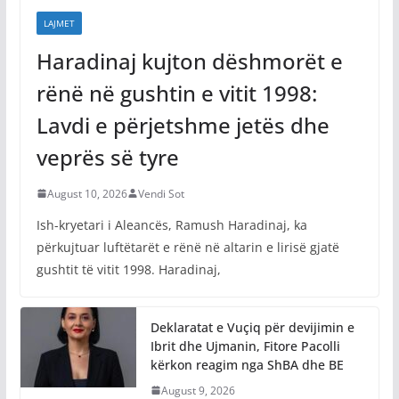
LAJMET
Haradinaj kujton dëshmorët e
rënë në gushtin e vitit 1998:
Lavdi e përjetshme jetës dhe
veprës së tyre
August 10, 2026
Vendi Sot
Ish-kryetari i Aleancës, Ramush Haradinaj, ka
përkujtuar luftëtarët e rënë në altarin e lirisë gjatë
gushtit të vitit 1998. Haradinaj,
Deklaratat e Vuçiq për devijimin e
Ibrit dhe Ujmanin, Fitore Pacolli
kërkon reagim nga ShBA dhe BE
August 9, 2026