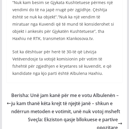
“Nuk kam besim se Gjykata Kushtetuese përmes një
vendimi do të na japë rrugë për zgjidhje. Çështja
është se nuk ka objekt”.“Nuk ka një vendim të
miratuar nga Kuvendi që të mund të konsiderohet si
objekt i ankesës për Gjykatën Kushtetuese”, tha
Haxhiu në RTK, transmeton Klankosova.tv.
Sot ka dështuar për herë të 30-të që Lëvizja
Vetëvendosje ta votojë komisionin për votim të
fshehtë për zgjedhjen e kryetares së kuvendit, e që
kandidate nga kjo parti është Albulena Haxhiu.
Berisha: Unë jam kanë për me e votu Albulenën –
ju kam thanë këta krejt të njejtë janë – shkun e
ndërrun metoden e votimit, unë nuk votoj msheft
Sveçla: Ekziston qasje bllokuese e partive
opozitare