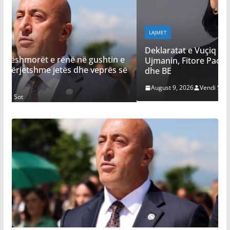
LAJMET
Deklaratat e Vuçiq për devijimin e Ibrit dhe
ushtin e
Ujmanin, Fitore Pacolli kërkon reagim nga ShB
veprës së
dhe BE
August 9, 2026
Vendi Sot