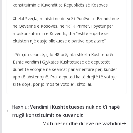
konstituimin e Kuvendit të Republikës së Kosovës.
Xhelal Sveçla, ministri në detyrë i Punëve të Brendshme
në Qeverinë e Kosovës, në “RTK Prime”, i pyetur për
moskonstituimin e Kuvendit, tha “është e qartë se
ekziston një qasje bllokuese e partive opozitare”.
“Për çdo seancë, çdo 48 orë, ata shkelin Kushtetutën.
Është vendim i Gjykatës Kushtetuese që deputetët
duhet të votojnë në seancat parlamentare për, kundër
apo të abstenojnë. Pra, deputeti ka të drejtë të votojë
si të dojë, por jo mos të votojë”, shtoi ai.
Haxhiu: Vendimi i Kushtetueses nuk do t’i hapë
rrugë konstituimit të kuvendit
Moti nesër dhe ditëve në vazhdim