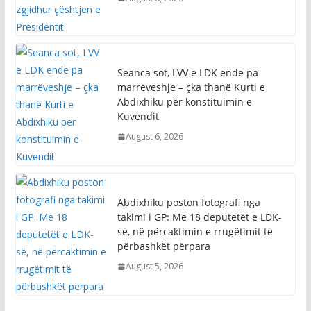
August 6, 2026
Seanca sot, LVV e LDK ende pa
marrëveshje – çka thanë Kurti e
Abdixhiku për konstituimin e
Kuvendit
August 6, 2026
Abdixhiku poston fotografi nga
takimi i GP: Me 18 deputetët e LDK-
së, në përcaktimin e rrugëtimit të
përbashkët përpara
August 5, 2026