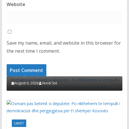
Website
Save my name, email, and website in this browser for
the next time I comment.
LAJMET
LAJME
Osmani pas betimit si deputete: Po rikthehemi te
tempulli i demokracisë dhe përgjegjësia për t’i
Afati
shërbyer Kosovës
Kurt
zgjid
August 6, 2026
Vendi Sot
Augu
LAJMET