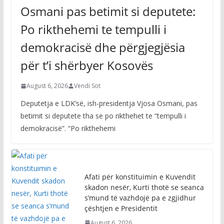
Osmani pas betimit si deputete:
Po rikthehemi te tempulli i
demokracisë dhe përgjegjësia
për t’i shërbyer Kosovës
August 6, 2026
Vendi Sot
Deputetja e LDK’së, ish-presidentja Vjosa Osmani, pas
betimit si deputete tha se po rikthehet te “tempulli i
demokracisë”. “Po rikthehemi
Afati për konstituimin e Kuvendit
skadon nesër, Kurti thotë se seanca
s’mund të vazhdojë pa e zgjidhur
çështjen e Presidentit