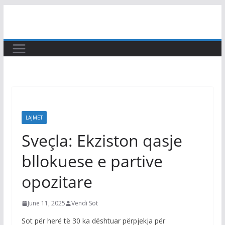
Skip
to
content
LAJMET
Sveçla: Ekziston qasje
bllokuese e partive
opozitare
June 11, 2025
Vendi Sot
Sot për herë të 30 ka dështuar përpjekja për