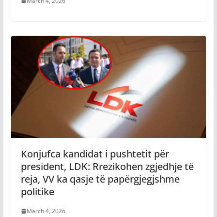
March 4, 2026
Konjufca kandidat i pushtetit për
president, LDK: Rrezikohen zgjedhje të
reja, VV ka qasje të papërgjegjshme
politike
March 4, 2026