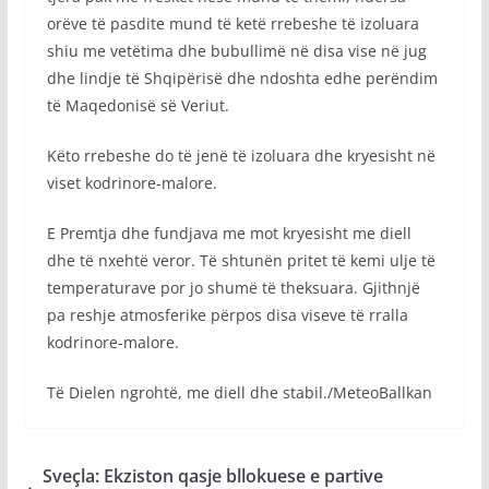
orëve të pasdite mund të ketë rrebeshe të izoluara
shiu me vetëtima dhe bubullimë në disa vise në jug
dhe lindje të Shqipërisë dhe ndoshta edhe perëndim
të Maqedonisë së Veriut.
Këto rrebeshe do të jenë të izoluara dhe kryesisht në
viset kodrinore-malore.
E Premtja dhe fundjava me mot kryesisht me diell
dhe të nxehtë veror. Të shtunën pritet të kemi ulje të
temperaturave por jo shumë të theksuara. Gjithnjë
pa reshje atmosferike përpos disa viseve të rralla
kodrinore-malore.
Të Dielen ngrohtë, me diell dhe stabil./MeteoBallkan
Sveçla: Ekziston qasje bllokuese e partive