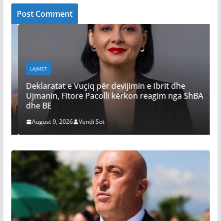
LAJMET
Deklaratat e Vuçiq për devijimin e Ibrit dhe
e
Ujmanin, Fitore Pacolli kërkon reagim nga ShBA
ë
dhe BE
August 9, 2026
Vendi Sot