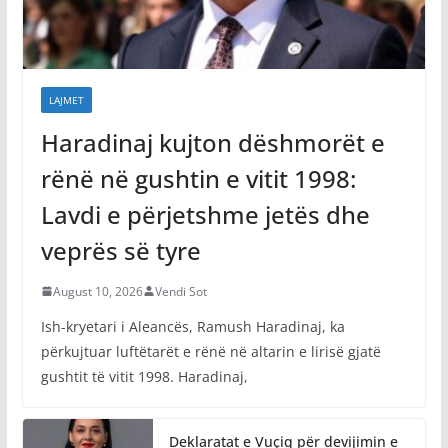
LAJMET
Haradinaj kujton dëshmorët e
rënë në gushtin e vitit 1998:
Lavdi e përjetshme jetës dhe
veprës së tyre
August 10, 2026
Vendi Sot
Ish-kryetari i Aleancës, Ramush Haradinaj, ka
përkujtuar luftëtarët e rënë në altarin e lirisë gjatë
gushtit të vitit 1998. Haradinaj,
Deklaratat e Vuçiq për devijimin e