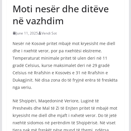
Moti nesër dhe ditëve
në vazhdim
June 11, 2025
Vendi Sot
Nesër në Kosovë pritet mbajë mot kryesisht me diell
dhe i nxehtë veror, por pa nxehtësi ekstreme.
Temperaturat minimale pritet të ulen deri në 11
gradë Celsius, kurse maksimalet deri në 29 gradë
Celsius në Rrafshin e Kosovës e 31 në Rrafshin e
Dukagjinit. Në disa zona do të fryjnë erëra të freskëta
nga veriu.
Në Shqipëri, Maqedoninë Veriore, Luginë të
Preshevës dhe Mal të Zi të Enjten pritet të mbajë mot
kryesisht me diell dhe mjaft i nxhetë veror. Do të jetë
nxehtë sidomos në perëndim të Shqipërisë. Në viset
tjera pak më freskët nëse mund të themi, ndërsa