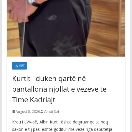
LAJMET
Kurtit i duken qartë në
pantallona njollat e vezëve të
Time Kadriajt
August 8, 2026
Vendi Sot
Kreu i LVV-së, Albin Kurti, është detyruar që ta heq
sakon e tij pasi është goditur me vezë nga deputetja