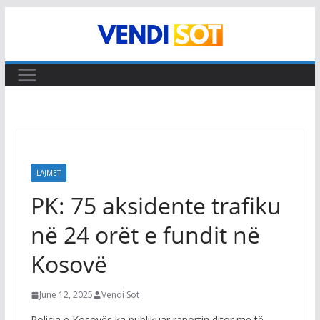
Skip
to
content
LAJMET
PK: 75 aksidente trafiku
në 24 orët e fundit në
Kosovë
June 12, 2025
Vendi Sot
Policia e Kosovës ka publikuar raportin ditor me të