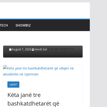
LAJMET
LAJMET
Albin K
Këta janë tre
Abdixh
bashkatdhetarët që
TECH
SHOWBIZ
kërkon
vdiqën në aksidentin në
nuk i k
Gjermani
propoz
August 7, 2026
Vendi Sot
August 7, 2
LAJMET
Këta janë tre
bashkatdhetarët që