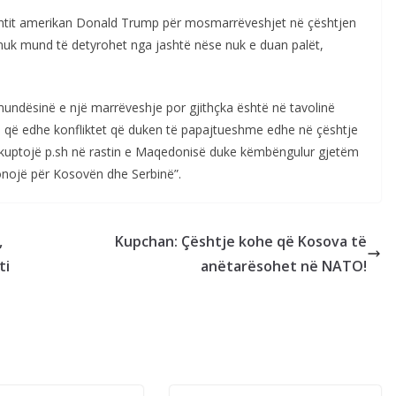
esidentit amerikan Donald Trump për mosmarrëveshjet në çështjen
it nuk mund të detyrohet nga jashtë nëse nuk e duan palët,
r mundësinë e një marrëveshje por gjithçka është në tavolinë
ë që edhe konfliktet që duken të papajtueshme edhe në çështje
ta kuptojë p.sh në rastin e Maqedonisë duke këmbëngulur gjetëm
onojë për Kosovën dhe Serbinë”.
,
Kupchan: Çështje kohe që Kosova të
ti
anëtarësohet në NATO!