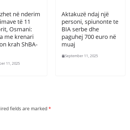
het në nderim
Aktakuzë ndaj një
timave të 11
personi, spiunonte te
rit, Osmani:
BIA serbe dhe
a me krenari
paguhej 700 euro në
on krah ShBA-
muaj
September 11, 2025
er 11, 2025
ired fields are marked
*