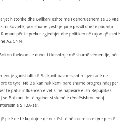
gjarjet historike dhe Ballkani është më i qëndrueshëm se 35 vite
kimi Sovjetik, por shumë çështje janë pezull dhe të paqarta
 Rumani për të prekur zgjedhjet dhe politikën në rajon që është
n në A2 CNN.
n, Bolton thekson se duhet t’i kushtojë më shumë vëmendje, për
endje gadishullit të Ballkanit pavarësisht miqve tanë ne
orë të tyre. Në Ballkan nuk kemi parë shumë progres ndaj për
ër të patur influencën e vet si në hapësirë e ish-Repuplikës
 se Ballkani do të ngrihet si skenë e rëndësishme ndaj
interesin e SHBA-së”.
një pikë që të kuptojnë që nuk është në interesin e tyre për të