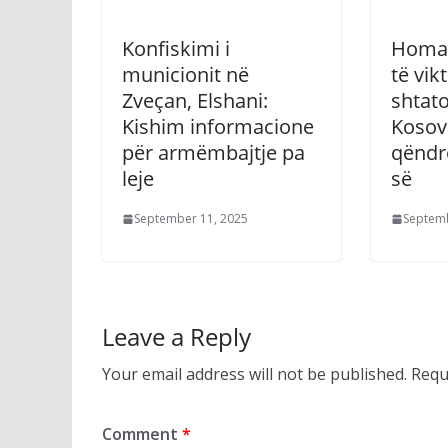
Konfiskimi i
Homaz
municionit në
të vik
Zveçan, Elshani:
shtato
Kishim informacione
Kosov
për armëmbajtje pa
qëndr
leje
së
September 11, 2025
Septemb
Leave a Reply
Your email address will not be published.
Requ
Comment
*