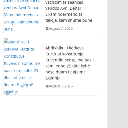
vazhdim të seancës
vendos Avni Dehari:
S’kam ndërmend ta
takojë, kam shumë punë
August 7, 2026
Abdixhiku: I kërkova
Kurtit ta konstituojë
Kuvendin sonte, më pas i
kemi edhe 25 ditë kohë
nëse duam të gjejmë
zgjidhje
August 7, 2026