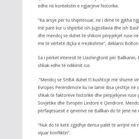
edhe në kontekstin e ngjarjeve historike.
“Ka arsye për tu shqetësuar, ne i dimë të gjitha n
më parë kur u shpërbë ish-Jugosllavia dhe ish Bash
dhe mendoj se duhet të shikoni përpjekjet ruse në
me të vërtetë diçka e rrezikshme”, deklaroi Bolto
Sa i përket interesit të Uashingtonit për Ballkani
shkak edhe të ndikimit rus
.“Mendoj se SHBA duhet t’i kushtojë më shumë vëm
Evropës Perëndimore ku ne lamë disa çështje në d
shkak të faktorëve historikë dhe përpjekjeve ruse p
Sovjetike dhe Evropën Lindore e Qendrore. Mendoj
përfaqësuesit e qeverive në Ballkan do të jenë në 
“Nuk do të ketë zgjidhje derisa palët të arrijnë në 
vijuar konfliktin”.