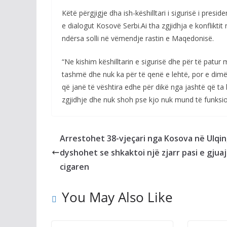
Këtë përgjigje dha ish-këshilltari i sigurisë i pr
e dialogut Kosovë Serbi.Ai tha zgjidhja e konflikt
ndërsa solli në vëmendje rastin e Maqedonisë.
“Ne kishim këshilltarin e sigurisë dhe për të patu
tashmë dhe nuk ka për të qenë e lehtë, por e dim
që janë të vështira edhe për dikë nga jashtë që 
zgjidhje dhe nuk shoh pse kjo nuk mund të funksi
Arrestohet 38-vjeçari nga Kosova në Ulqin
dyshohet se shkaktoi një zjarr pasi e gjuaj
cigaren
You May Also Like