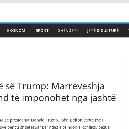
Abdixhiku: I kërkova
Kurtit ta konstituojë
Kuvendin sonte, më pas i
EKONOMI
SPORT
SHËNDETI
JETË & KULTURË
kemi edhe 25 ditë kohë
nëse duam të gjejmë
zgjidhje
August 7, 2026
Vendi Sot
risë së Trump: Marrëveshja
d të imponohet nga jashtë
urisë së presidentit Donald Trump, John Bolton është më i
ye për t’u shqetësuar për ndezje të ndonjë konflikti, bazuar