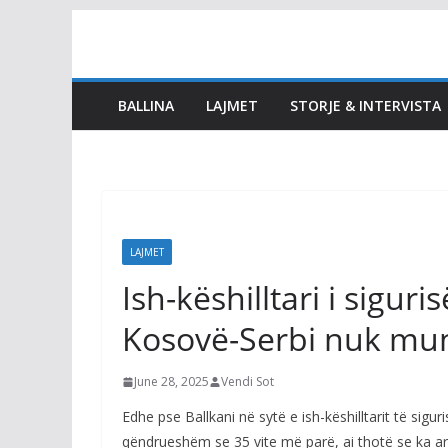
Skip
to
content
BALLINA
LAJMET
STORJE & INTERVISTA
LAJMET
Ish-këshilltari i sigu
Kosovë-Serbi nuk mun
June 28, 2025
Vendi Sot
Edhe pse Ballkani në sytë e ish-këshilltarit të sig
qëndrueshëm se 35 vite më parë, ai thotë se ka ars