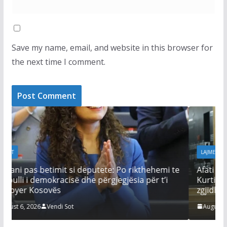
Save my name, email, and website in this browser for
the next time I comment.
LAJMET
ehemi te
Afati për konstituimin e Kuvendit skadon nesër
ër t’i
Kurti thotë se seanca s’mund të vazhdojë pa e
zgjidhur çështjen e Presidentit
August 6, 2026
Vendi Sot