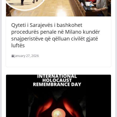
Qyteti i Sarajevës i bashkohet
procedurës penale në Milano kundër
snajperistëve që qëlluan civilët gjatë
luftës
January 27, 2026