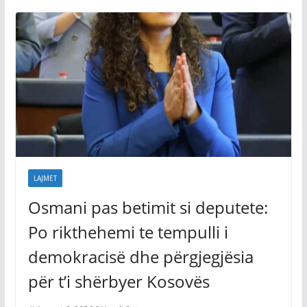
LAJMET
Osmani pas betimit si deputete:
Po rikthehemi te tempulli i
demokracisë dhe përgjegjësia
për t’i shërbyer Kosovës