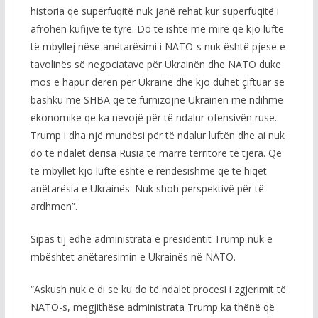
historia që superfuqitë nuk janë rehat kur superfuqitë i
afrohen kufijve të tyre. Do të ishte më mirë që kjo luftë
të mbyllej nëse anëtarësimi i NATO-s nuk është pjesë e
tavolinës së negociatave për Ukrainën dhe NATO duke
mos e hapur derën për Ukrainë dhe kjo duhet çiftuar se
bashku me SHBA që të furnizojnë Ukrainën me ndihmë
ekonomike që ka nevojë për të ndalur ofensivën ruse.
Trump i dha një mundësi për të ndalur luftën dhe ai nuk
do të ndalet derisa Rusia të marrë territore te tjera. Që
të mbyllet kjo luftë është e rëndësishme që të hiqet
anëtarësia e Ukrainës. Nuk shoh perspektivë për të
ardhmen”.
Sipas tij edhe administrata e presidentit Trump nuk e
mbështet anëtarësimin e Ukrainës në NATO.
“Askush nuk e di se ku do të ndalet procesi i zgjerimit të
NATO-s, megjithëse administrata Trump ka thënë që