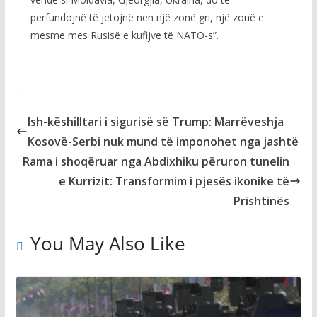
përfundojnë të jetojnë nën një zonë gri, një zonë e
mesme mes Rusisë e kufijve të NATO-s”.
Ish-këshilltari i sigurisë së Trump: Marrëveshja
Kosovë-Serbi nuk mund të imponohet nga jashtë
Rama i shoqëruar nga Abdixhiku përuron tunelin
e Kurrizit: Transformim i pjesës ikonike të
Prishtinës
You May Also Like