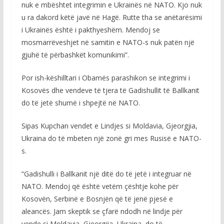
nuk e mbështet integrimin e Ukrainës në NATO. Kjo nuk
u ra dakord këtë javë në Hagë. Rutte tha se anëtarësimi
i Ukrainës është i pakthyeshëm. Mendoj se
mosmarrëveshjet në samitin e NATO-s nuk patën një
gjuhë të përbashkët komunikimi”.
Por ish-këshilltari i Obamës parashikon se integrimi i
Kosovës dhe vendeve të tjera të Gadishullit të Ballkanit
do të jetë shumë i shpejtë në NATO.
Sipas Kupchan vendet e Lindjes si Moldavia, Gjeorgjia,
Ukraina do të mbeten një zonë gri mes Rusisë e NATO-
s.
“Gadishulli i Ballkanit një ditë do të jetë i integruar në
NATO. Mendoj që është vetëm çështje kohe për
Kosovën, Serbinë e Bosnjën që të jenë pjesë e
aleancës. Jam skeptik se çfarë ndodh në lindje për
vende si Moldavia, Gjeorgjia, Ukraina, do të