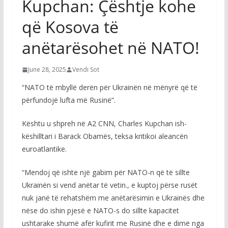
Kupchan: Çështje kohe
që Kosova të
anëtarësohet në NATO!
June 28, 2025
Vendi Sot
“NATO të mbyllë derën për Ukrainën në mënyrë që të
përfundojë lufta më Rusinë”.
Kështu u shpreh në A2 CNN, Charles Kupchan ish-
këshilltari i Barack Obamës, teksa kritikoi aleancën
euroatlantike.
“Mendoj që ishte një gabim për NATO-n që të sillte
Ukrainën si vend anëtar të vetin., e kuptoj përse rusët
nuk janë të rehatshëm me anëtarësimin e Ukrainës dhe
nëse do ishin pjesë e NATO-s do sillte kapacitet
ushtarake shumë afër kufirit me Rusinë dhe e dimë nga