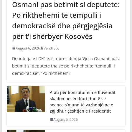
Osmani pas betimit si deputete:
Po rikthehemi te tempulli i
demokracisë dhe përgjegjësia
për t’i shërbyer Kosovës
August 6, 2026
Vendi Sot
Deputetja e LDK’së, ish-presidentja Vjosa Osmani, pas
betimit si deputete tha se po rikthehet te “tempulli i
demokracisë”. “Po rikthehemi
Afati për konstituimin e Kuvendit
skadon nesër, Kurti thotë se
seanca s’mund të vazhdojë pa e
zgjidhur çështjen e Presidentit
August 6, 2026