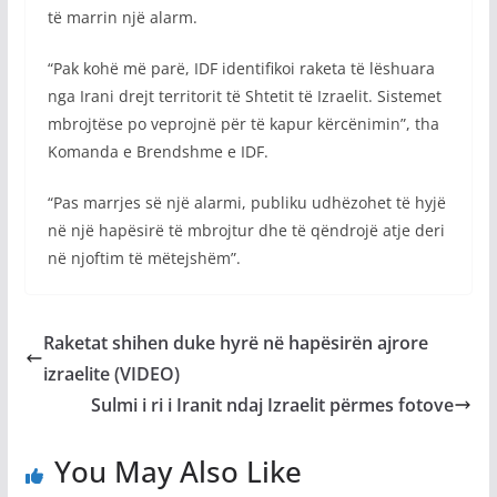
të marrin një alarm.
“Pak kohë më parë, IDF identifikoi raketa të lëshuara
nga Irani drejt territorit të Shtetit të Izraelit. Sistemet
mbrojtëse po veprojnë për të kapur kërcënimin”, tha
Komanda e Brendshme e IDF.
“Pas marrjes së një alarmi, publiku udhëzohet të hyjë
në një hapësirë ​​të mbrojtur dhe të qëndrojë atje deri
në njoftim të mëtejshëm”.
Raketat shihen duke hyrë në hapësirën ajrore
izraelite (VIDEO)
Sulmi i ri i Iranit ndaj Izraelit përmes fotove
You May Also Like