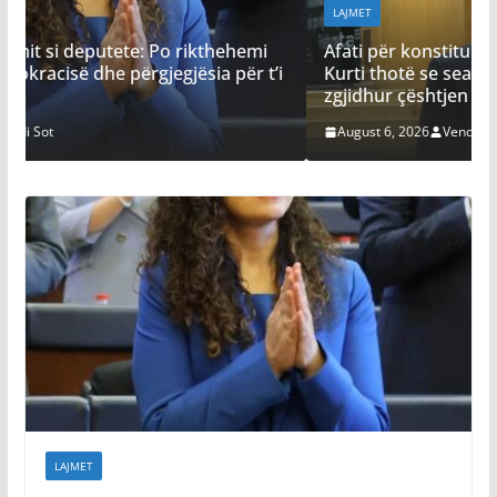
LAJMET
hehemi
Afati për konstituimin e Kuvendit skadon nesër
 për t’i
Kurti thotë se seanca s’mund të vazhdojë pa e
zgjidhur çështjen e Presidentit
August 6, 2026
Vendi Sot
LAJMET