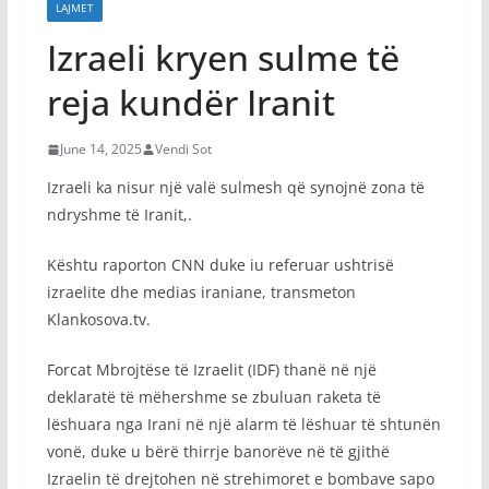
LAJMET
Izraeli kryen sulme të
reja kundër Iranit
June 14, 2025
Vendi Sot
Izraeli ka nisur një valë sulmesh që synojnë zona të
ndryshme të Iranit,.
Kështu raporton CNN duke iu referuar ushtrisë
izraelite dhe medias iraniane, transmeton
Klankosova.tv.
Forcat Mbrojtëse të Izraelit (IDF) thanë në një
deklaratë të mëhershme se zbuluan raketa të
lëshuara nga Irani në një alarm të lëshuar të shtunën
vonë, duke u bërë thirrje banorëve në të gjithë
Izraelin të drejtohen në strehimoret e bombave sapo