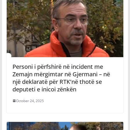
Personi i përfshirë në incident me
Zemajn mërgimtar në Gjermani – në
një deklaratë për RTK’në thotë se
deputeti e inicoi zënkën
October 24, 2025