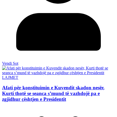
Vendi Sot
LAJMET
Afati për konstituimin e Kuvendit skadon nesër,
Kurti thotë se seanca s’mund të vazhdojë pa e
zgjidhur çështjen e Presidentit