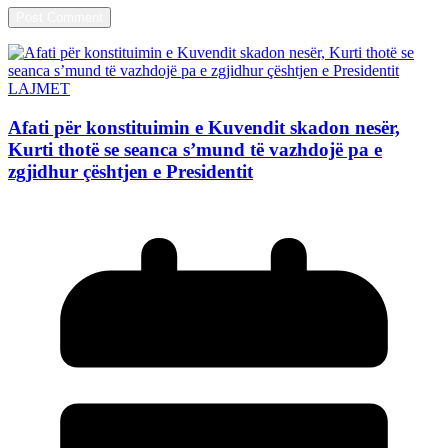
LAJMET
Afati për konstituimin e Kuvendit skadon nesër,
Kurti thotë se seanca s’mund të vazhdojë pa e
zgjidhur çështjen e Presidentit