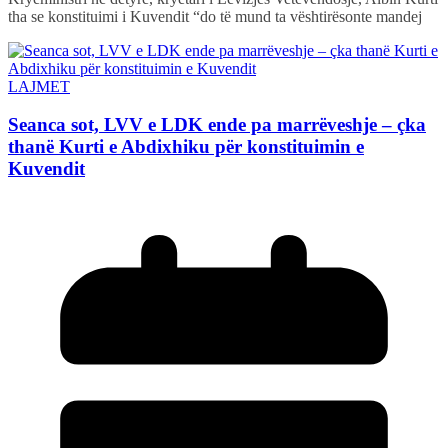
tha se konstituimi i Kuvendit “do të mund ta vështirësonte mandej
LAJMET
Seanca sot, LVV e LDK ende pa marrëveshje – çka
thanë Kurti e Abdixhiku për konstituimin e
Kuvendit