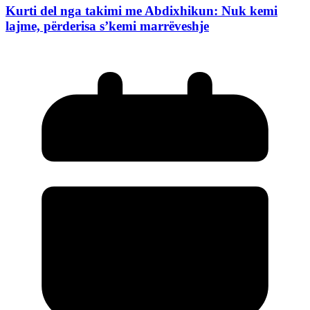
Kurti del nga takimi me Abdixhikun: Nuk kemi
lajme, përderisa s’kemi marrëveshje