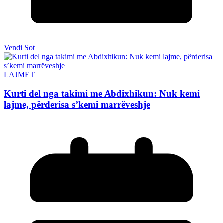
Vendi Sot
LAJMET
Kurti del nga takimi me Abdixhikun: Nuk kemi
lajme, përderisa s’kemi marrëveshje