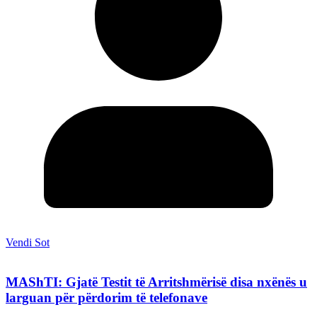
Vendi Sot
MAShTI: Gjatë Testit të Arritshmërisë disa nxënës u
larguan për përdorim të telefonave