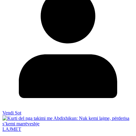
Vendi Sot
LAJMET