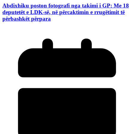
Abdixhiku poston fotografi nga takimi i GP: Me 18
deputetët e LDK-së, në përcaktimin e rrugëtimit të
përbashkët përpara