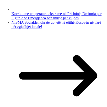
Korriku me temperatura ekstreme në Prishtinë, Drejtoria për
Siguri dhe Emergjenca bën thirrje për kujdes
NISMA Socialdemokrate do jetë në gjithë Kosovën në garë
për zgjedhjet lokale!