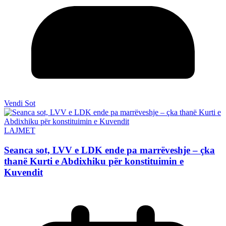
Vendi Sot
LAJMET
Seanca sot, LVV e LDK ende pa marrëveshje – çka
thanë Kurti e Abdixhiku për konstituimin e
Kuvendit