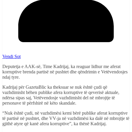
Vendi Sot
Deputetja e AAK-së, Time Kadrijaj, ka reaguar lidhur me aferat
korruptive brenda partisë në pushtet dhe qëndrimin e Vetëvendosjes
ndaj tyre.
Kadrijaj për GazetaBlic ka theksuar se nuk është çudi që
vazhdimisht bëhen publike afera korruptive të qeverisë aktuale,
ndërsa sipas saj, Vetëvendosje vazhdimisht del në mbrojtje të
personave të përfshirë në këto skandale.
“Nuk është çudi, në vazhdimësi kemi bërë publike aferat korruptive
të partisë në pushtet, dhe VV-ja në vazhdimësi ka dalë në mbrojtje të
gjithë atyre që kanë afera korruptive”, ka thënë Kadrijaj.