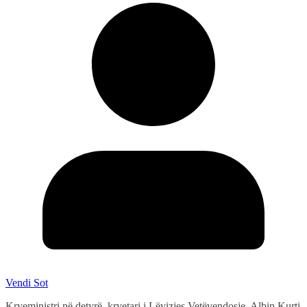
Vendi Sot
Kryeministri në detyrë, kryetari i Lëvizjes Vetëvendosje, Albin Kurti