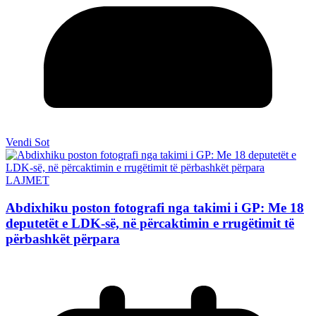
Vendi Sot
LAJMET
Abdixhiku poston fotografi nga takimi i GP: Me 18
deputetët e LDK-së, në përcaktimin e rrugëtimit të
përbashkët përpara