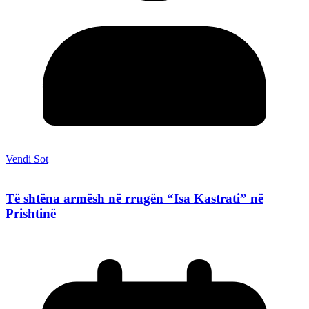
Vendi Sot
Të shtëna armësh në rrugën “Isa Kastrati” në
Prishtinë