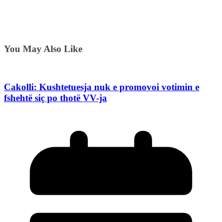
You May Also Like
Cakolli: Kushtetuesja nuk e promovoi votimin e
fshehtë siç po thotë VV-ja