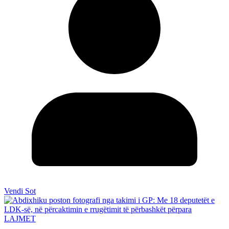
Vendi Sot
LAJMET