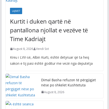
LAJMET
Kurtit i duken qartë në
pantallona njollat e vezëve të
Time Kadriajt
August 8, 2026
Vendi Sot
Kreu i LVV-së, Albin Kurti, është detyruar që ta heq
sakon e tij pasi është goditur me vezë nga deputetja
Dimal Basha refuzon të përgjigjet
nëse po shkelet Kushtetuta
August 8, 2026