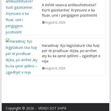
A është seanca antikushtetuese?
Kurti gazetarëve: Kryesuesi e ka
ftuar, unë i përgjigjem pozitivisht
August 8, 2026
Haradinaj: Kjo legjislaturë s’ka fuqi
për të prodhuar diçka, po arrihet
aty ku ka qenë qëllimi – zgjedhjet e
reja
August 8, 2026
Copyright © 2026 - VENDI SOT SHPK