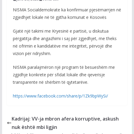
NISMA Socialdemokrate ka konfirmuar pjesëmarrjen në
zgjedhjet lokale në të gjitha komunat e Kosovës
Gjatë një takimi me Kryesinë e partisë, u diskutua
përgatitja dhe angazhimi i saj për zgjedhjet, me theks
në ofrimin e kandidatëve me integritet, përvojë dhe
vizion për ndryshim.
NISMA paralajmëron një program të besueshëm me
zgjidhje konkrete për sfidat lokale dhe qeverisje
transparente në shërbim të qytetarëve.
https://www.facebook.com/share/p/1Zk9bpWySi/
Kadrijaj: VV-ja mbron afera korruptive, askush
nuk është mbi ligjin