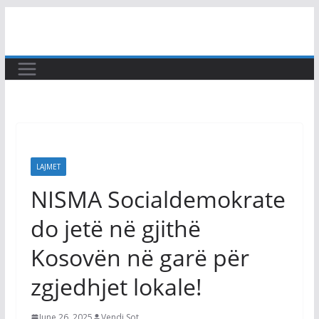
Skip
to
content
LAJMET
NISMA Socialdemokrate
do jetë në gjithë
Kosovën në garë për
zgjedhjet lokale!
June 26, 2025
Vendi Sot