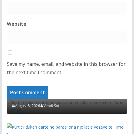
Website
Save my name, email, and website in this browser for
the next time I comment.
LAJMET
i
Kurtit i duken qartë në pantallona njollat e
vezëve të Time Kadriajt
August 8, 2026
Vendi Sot