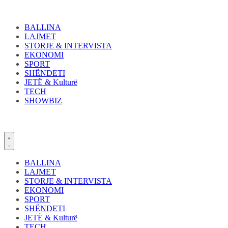
Skip
to
content
BALLINA
LAJMET
STORJE & INTERVISTA
EKONOMI
SPORT
SHËNDETI
JETË & Kulturë
TECH
SHOWBIZ
BALLINA
LAJMET
STORJE & INTERVISTA
EKONOMI
SPORT
SHËNDETI
JETË & Kulturë
TECH