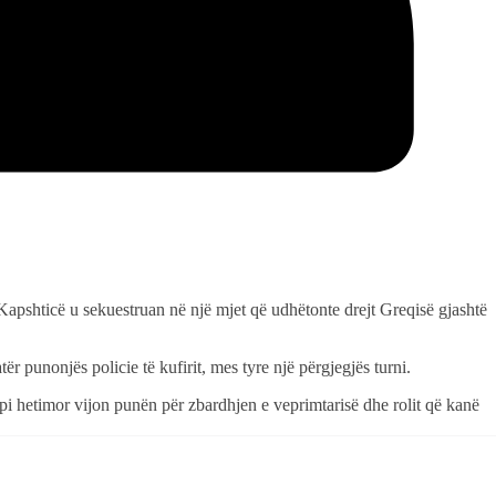
apshticë u sekuestruan në një mjet që udhëtonte drejt Greqisë gjashtë
ër punonjës policie të kufirit, mes tyre një përgjegjës turni.
i hetimor vijon punën për zbardhjen e veprimtarisë dhe rolit që kanë