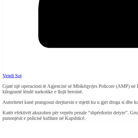
Vendi Sot
Gjatë një operacioni të Agjencisë së Mbikëqyrjes Policore (AMP) në K
kilogramë lëndë narkotike e llojit heroinë.
Autoritetet kanë prangosur drejtuesin e mjetit ku u gjet droga si dhe kat
Katër efektivët akuzohen për veprën penale “shpërdorim detyre”. Grup
punonjësit e policisë kufitare në Kapshticë.