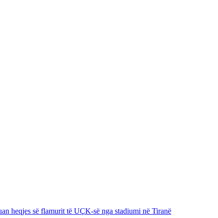
zuan heqjes së flamurit të UÇK-së nga stadiumi në Tiranë