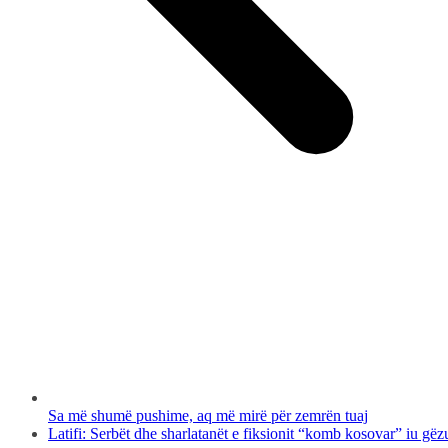
Sa më shumë pushime, aq më mirë për zemrën tuaj
Latifi: Serbët dhe sharlatanët e fiksionit “komb kosovar” iu gë