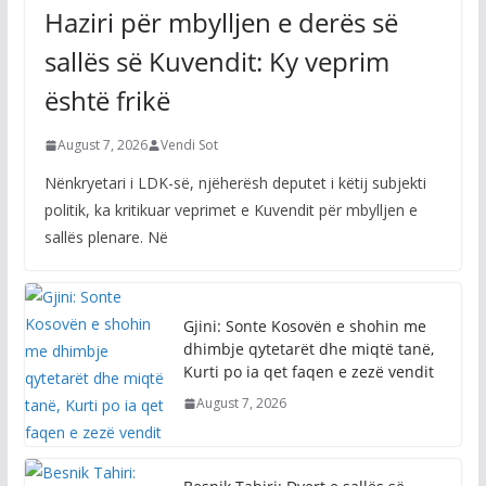
Haziri për mbylljen e derës së
sallës së Kuvendit: Ky veprim
është frikë
August 7, 2026
Vendi Sot
Nënkryetari i LDK-së, njëherësh deputet i këtij subjekti
politik, ka kritikuar veprimet e Kuvendit për mbylljen e
sallës plenare. Në
Gjini: Sonte Kosovën e shohin me
dhimbje qytetarët dhe miqtë tanë,
Kurti po ia qet faqen e zezë vendit
August 7, 2026