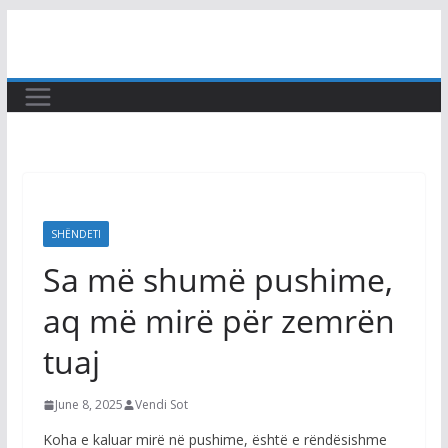
Skip
to
content
SHËNDETI
Sa më shumë pushime,
aq më mirë për zemrën
tuaj
June 8, 2025
Vendi Sot
Koha e kaluar mirë në pushime, është e rëndësishme