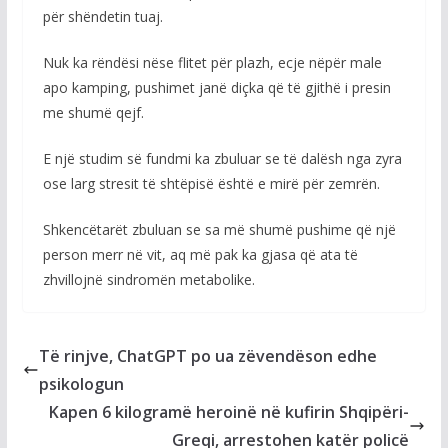
për shëndetin tuaj.
Nuk ka rëndësi nëse flitet për plazh, ecje nëpër male
apo kamping, pushimet janë diçka që të gjithë i presin
me shumë qejf.
E një studim së fundmi ka zbuluar se të dalësh nga zyra
ose larg stresit të shtëpisë është e mirë për zemrën.
Shkencëtarët zbuluan se sa më shumë pushime që një
person merr në vit, aq më pak ka gjasa që ata të
zhvillojnë sindromën metabolike.
Të rinjve, ChatGPT po ua zëvendëson edhe
psikologun
Kapen 6 kilogramë heroinë në kufirin Shqipëri-
Greqi, arrestohen katër policë