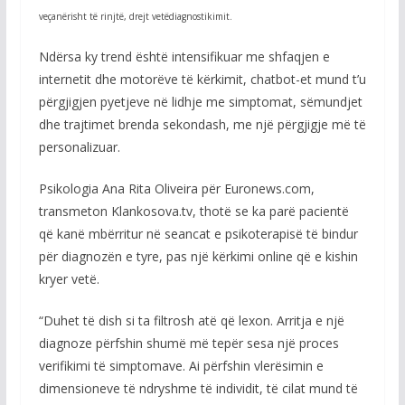
veçanërisht të rinjtë, drejt vetëdiagnostikimit.
Ndërsa ky trend është intensifikuar me shfaqjen e
internetit dhe motorëve të kërkimit, chatbot-et mund t’u
përgjigjen pyetjeve në lidhje me simptomat, sëmundjet
dhe trajtimet brenda sekondash, me një përgjigje më të
personalizuar.
Psikologia Ana Rita Oliveira për Euronews.com,
transmeton Klankosova.tv, thotë se ka parë pacientë
që kanë mbërritur në seancat e psikoterapisë të bindur
për diagnozën e tyre, pas një kërkimi online që e kishin
kryer vetë.
“Duhet të dish si ta filtrosh atë që lexon. Arritja e një
diagnoze përfshin shumë më tepër sesa një proces
verifikimi të simptomave. Ai përfshin vlerësimin e
dimensioneve të ndryshme të individit, të cilat mund të