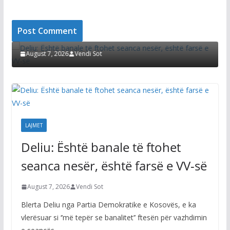
LAJMET
Deliu: Është banale të ftohet seanca nesër, është
Ç
farsë e VV-së
p
v
August 7, 2026
Vendi Sot
LAJMET
Deliu: Është banale të ftohet
seanca nesër, është farsë e VV-së
August 7, 2026
Vendi Sot
Blerta Deliu nga Partia Demokratike e Kosovës, e ka
vlerësuar si ‘’më tepër se banalitet’’ ftesën për vazhdimin