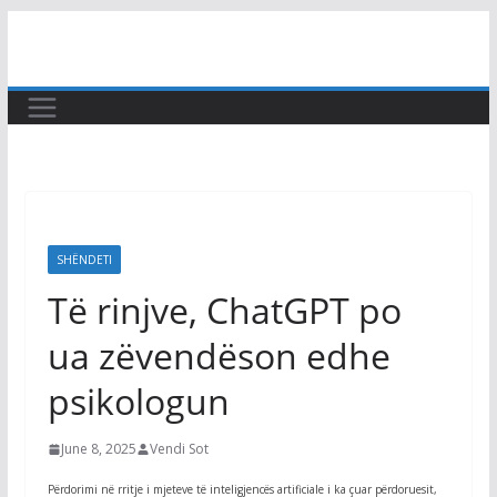
Skip
to
content
SHËNDETI
Të rinjve, ChatGPT po
ua zëvendëson edhe
psikologun
June 8, 2025
Vendi Sot
Përdorimi në rritje i mjeteve të inteligjencës artificiale i ka çuar përdoruesit,