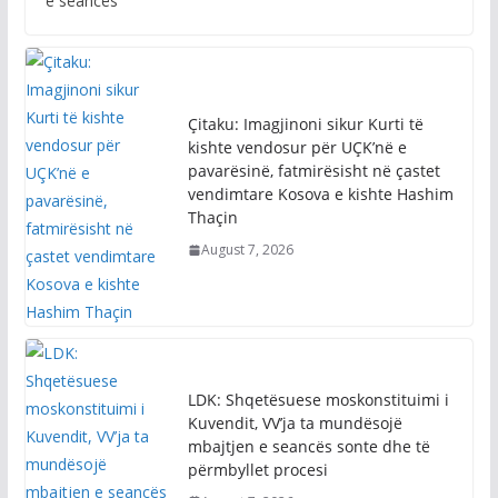
e seancës
Çitaku: Imagjinoni sikur Kurti të
kishte vendosur për UÇK’në e
pavarësinë, fatmirësisht në çastet
vendimtare Kosova e kishte Hashim
Thaçin
August 7, 2026
LDK: Shqetësuese moskonstituimi i
Kuvendit, VV’ja ta mundësojë
mbajtjen e seancës sonte dhe të
përmbyllet procesi