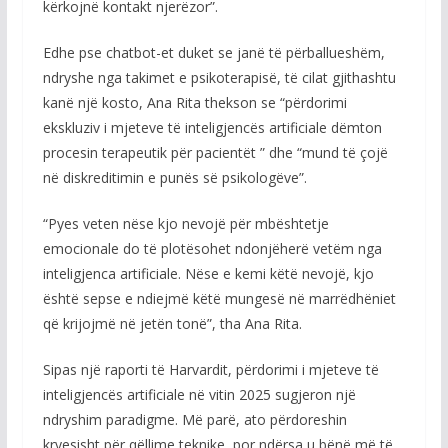
kërkojnë kontakt njerëzor”.
Edhe pse chatbot-et duket se janë të përballueshëm,
ndryshe nga takimet e psikoterapisë, të cilat gjithashtu
kanë një kosto, Ana Rita thekson se “përdorimi
ekskluziv i mjeteve të inteligjencës artificiale dëmton
procesin terapeutik për pacientët ” dhe “mund të çojë
në diskreditimin e punës së psikologëve”.
“Pyes veten nëse kjo nevojë për mbështetje
emocionale do të plotësohet ndonjëherë vetëm nga
inteligjenca artificiale. Nëse e kemi këtë nevojë, kjo
është sepse e ndiejmë këtë mungesë në marrëdhëniet
që krijojmë në jetën tonë”, tha Ana Rita.
Sipas një raporti të Harvardit, përdorimi i mjeteve të
inteligjencës artificiale në vitin 2025 sugjeron një
ndryshim paradigme. Më parë, ato përdoreshin
kryesisht për qëllime teknike, por ndërsa u bënë më të