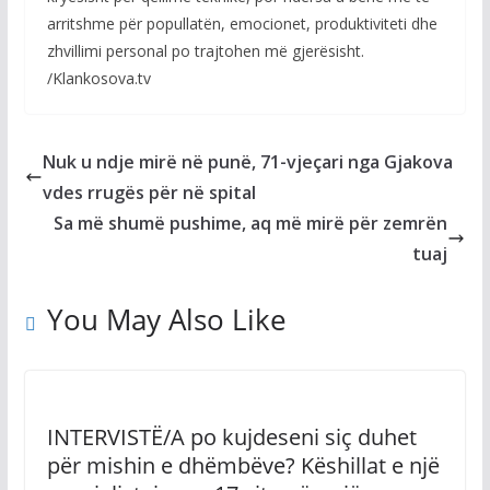
arritshme për popullatën, emocionet, produktiviteti dhe
zhvillimi personal po trajtohen më gjerësisht.
/Klankosova.tv
Nuk u ndje mirë në punë, 71-vjeçari nga Gjakova
vdes rrugës për në spital
Sa më shumë pushime, aq më mirë për zemrën
tuaj
You May Also Like
INTERVISTË/A po kujdeseni siç duhet
për mishin e dhëmbëve? Këshillat e një