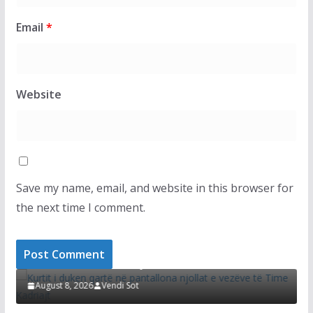
Email
*
Website
Save my name, email, and website in this browser for
the next time I comment.
LAJMET
i
Kurtit i duken qartë në pantallona njollat e
D
vezëve të Time Kadriajt
s
August 8, 2026
Vendi Sot