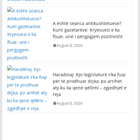
A është seanca antikushtetuese?
Kurti gazetarëve: Kryesuesi e ka
ftuar, unë i përgjigjem pozitivisht
August 8, 2026
Haradinaj: Kjo legjislaturë s’ka fuqi
për të prodhuar diçka, po arrihet
aty ku ka qenë qëllimi – zgjedhjet e
reja
August 8, 2026