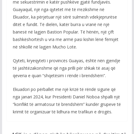
me sekuestrimin e katër pushkëve gjatë fundjavës.
Guayaquil, një nga qytetet më të rrezikshme në
Ekuador, ka përjetuar një sërë sulmesh vdekjeprurëse
ditët e fundit. Të dielën, katër burra u vranë në një
banesë në lagjen Bastion Popular. Të hënën, një çift
bashkëshortësh u vra me armë pasi kishin lënë fëmijët
në shkollë në lagjen Mucho Lote.
Qyteti, kryeqyteti i provincës Guayas, është nën gjendje
të jashtëzakonshme që nga prilli për shkak të asaj që
qeveria e quan “shqetësim i rëndë i brendshëm”.
Ekuadori po përballet me një krizë të rëndë sigurie që
nga janari 2024, kur Presidenti Daniel Noboa shpalli një
“konflikt të armatosur të brendshëm” kundër grupeve të
krimit të organizuar të lidhura me trafikun e drogës.