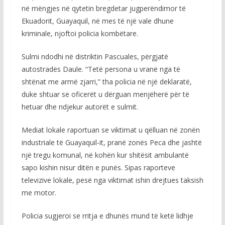
në mëngjes në qytetin bregdetar jugperëndimor të
Ekuadorit, Guayaquil, në mes të një vale dhune
kriminale, njoftoi policia kombëtare.
Sulmi ndodhi në distriktin Pascuales, përgjatë
autostradës Daule. “Tetë persona u vranë nga të
shtënat me armë zjarri,” tha policia në një deklaratë,
duke shtuar se oficerët u dërguan menjëherë për të
hetuar dhe ndjekur autorët e sulmit.
Mediat lokale raportuan se viktimat u qëlluan në zonën
industriale të Guayaquil-it, pranë zonës Peca dhe jashtë
një tregu komunal, në kohën kur shitësit ambulantë
sapo kishin nisur ditën e punës. Sipas raporteve
televizive lokale, pesë nga viktimat ishin drejtues taksish
me motor.
Policia sugjeroi se rritja e dhunës mund të ketë lidhje