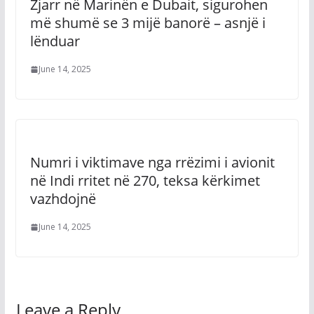
Zjarr në Marinën e Dubait, sigurohen
më shumë se 3 mijë banorë – asnjë i
lënduar
June 14, 2025
Numri i viktimave nga rrëzimi i avionit
në Indi rritet në 270, teksa kërkimet
vazhdojnë
June 14, 2025
Leave a Reply