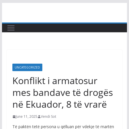
Skip
to
content
UNCATEGORIZED
Konflikt i armatosur
mes bandave të drogës
në Ekuador, 8 të vrarë
June 11, 2025
Vendi Sot
Të paktën tetë persona u qëlluan për vdekje të martën