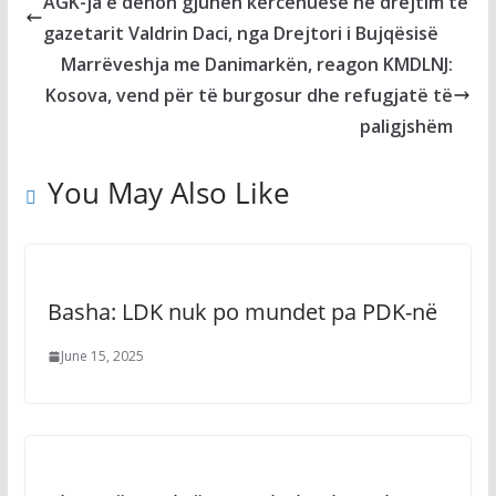
AGK-ja e dënon gjuhën kërcënuese në drejtim të
gazetarit Valdrin Daci, nga Drejtori i Bujqësisë
Marrëveshja me Danimarkën, reagon KMDLNJ:
Kosova, vend për të burgosur dhe refugjatë të
paligjshëm
You May Also Like
Basha: LDK nuk po mundet pa PDK-në
June 15, 2025