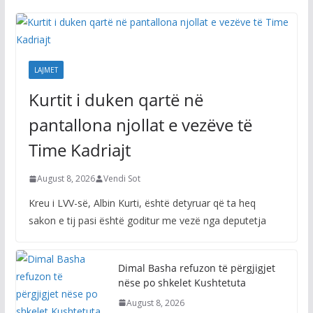
LAJMET
Kurtit i duken qartë në
pantallona njollat e vezëve të
Time Kadriajt
August 8, 2026
Vendi Sot
Kreu i LVV-së, Albin Kurti, është detyruar që ta heq
sakon e tij pasi është goditur me vezë nga deputetja
Dimal Basha refuzon të përgjigjet
nëse po shkelet Kushtetuta
August 8, 2026