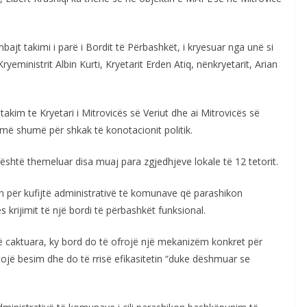
ajt takimi i parë i Bordit të Përbashkët, i kryesuar nga unë si
Kryeministrit Albin Kurti, Kryetarit Erden Atiq, nënkryetarit, Arian
takim te Kryetari i Mitrovicës së Veriut dhe ai Mitrovicës së
më shumë për shkak të konotacionit politik.
 është themeluar disa muaj para zgjedhjeve lokale të 12 tetorit.
in për kufijtë administrativë të komunave që parashikon
ijimit të një bordi të përbashkët funksional.
ë caktuara, ky bord do të ofrojë një mekanizëm konkret për
tojë besim dhe do të rrisë efikasitetin “duke dëshmuar se