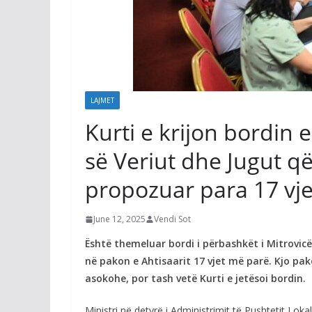
LAJMET
Kurti e krijon bordin 
së Veriut dhe Jugut që
propozuar para 17 vj
June 12, 2025
Vendi Sot
Është themeluar bordi i përbashkët i Mitrovicë
në pakon e Ahtisaarit 17 vjet më parë. Kjo pa
asokohe, por tash vetë Kurti e jetësoi bordin.
Ministri në detyrë i Administrimit të Pushtetit Lok