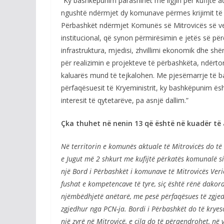
“Ky bashkëpunim parashihet me ligjin për kufijtë a
ngushtë ndërmjet dy komunave përmes krijimit të n
Përbashkët ndërmjet Komunës së Mitrovicës së ver
institucional, që synon përmirësimin e jetës së p
infrastruktura, mjedisi, zhvillimi ekonomik dhe s
për realizimin e projekteve të përbashkëta, ndërto
kaluarës mund të tejkalohen. Me pjesëmarrje të 
përfaqësuesit të Kryeministrit, ky bashkëpunim ës
interesit të qytetarëve, pa asnjë dallim.”
Çka thuhet në nenin 13 që është në kuadër të a
Në territorin e komunës aktuale të Mitrovicës do të
e Jugut më 2 shkurt me kufijtë përkatës komunalë si
një Bord i Përbashkët i komunave të Mitrovicës Ver
fushat e kompetencave të tyre, siç është rënë dako
njëmbëdhjetë anëtarë, me pesë përfaqësues të zgje
zgjedhur nga PCN-ja. Bordi i Përbashkët do të kryes
një zyrë në Mitrovicë, e cila do të përqendrohet, në ve