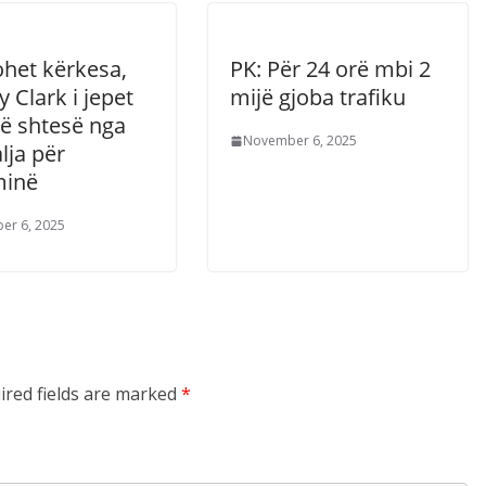
ohet kërkesa,
PK: Për 24 orë mbi 2
 Clark i jepet
mijë gjoba trafiku
të shtesë nga
November 6, 2025
lja për
minë
er 6, 2025
ired fields are marked
*