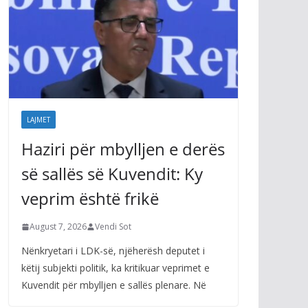
LAJMET
Haziri për mbylljen e derës
së sallës së Kuvendit: Ky
veprim është frikë
August 7, 2026
Vendi Sot
Nënkryetari i LDK-së, njëherësh deputet i
këtij subjekti politik, ka kritikuar veprimet e
Kuvendit për mbylljen e sallës plenare. Në
Gjini: Sonte Kosovën e
shohin me dhimbje
qytetarët dhe miqtë tanë,
Kurti po ia qet faqen e