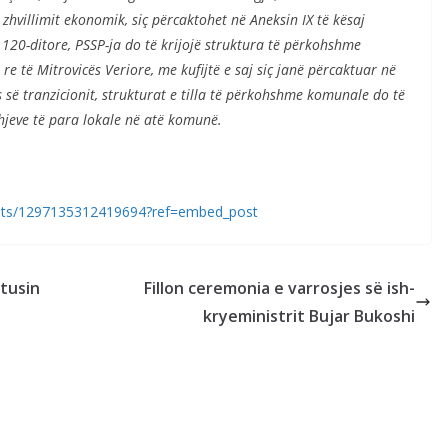
 zhvillimit ekonomik, siç përcaktohet në Aneksin IX të kësaj
 120-ditore, PSSP-ja do të krijojë struktura të përkohshme
të Mitrovicës Veriore, me kufijtë e saj siç janë përcaktuar në
s së tranzicionit, strukturat e tilla të përkohshme komunale do të
dhjeve të para lokale në atë komunë.
osts/1297135312419694?ref=embed_post
atusin
Fillon ceremonia e varrosjes së ish-
kryeministrit Bujar Bukoshi