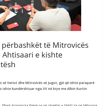
e përbashkët të Mitrovicës
 Ahtisaari e kishte
etësh
s së Veriut dhe Mitrovicës së Jugut, gjë që ishte paraparë
ko ishte kundërshtuar nga VV në krye me Albin Kurtin
al, Elbert Krasniqi ka thënë se në objektin e MAPL’së në Mitrovicë