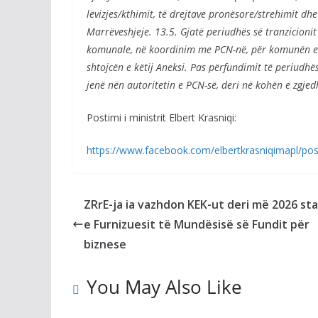
lëvizjes/kthimit, të drejtave pronësore/strehimit dhe
Marrëveshjeje. 13.5. Gjatë periudhës së tranzicionit
komunale, në koordinim me PCN-në, për komunën e re 
shtojcën e këtij Aneksi. Pas përfundimit të periudhë
jenë nën autoritetin e PCN-së, deri në kohën e zgje
Postimi i ministrit Elbert Krasniqi:
https://www.facebook.com/elbertkrasniqimapl/p
ZRrE-ja ia vazhdon KEK-ut deri më 2026 st
e Furnizuesit të Mundësisë së Fundit për
biznese
You May Also Like