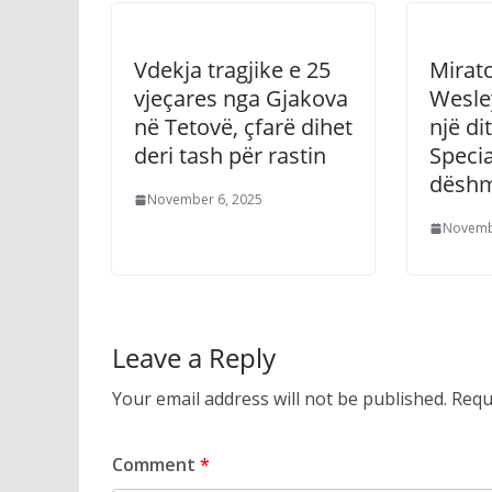
Vdekja tragjike e 25
Mirat
vjeçares nga Gjakova
Wesley
në Tetovë, çfarë dihet
një di
deri tash për rastin
Specia
dësh
November 6, 2025
Novemb
Leave a Reply
Your email address will not be published.
Requ
Comment
*