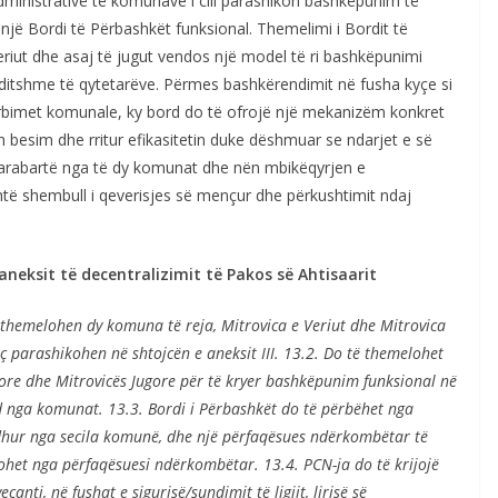
dministrativë të komunave i cili parashikon bashkëpunim të
jë Bordi të Përbashkët funksional. Themelimi i Bordit të
iut dhe asaj të jugut vendos një model të ri bashkëpunimi
ërditshme të qytetarëve. Përmes bashkërendimit në fusha kyçe si
hërbimet komunale, ky bord do të ofrojë një mekanizëm konkret
n besim dhe rritur efikasitetin duke dëshmuar se ndarjet e së
barabartë nga të dy komunat dhe nën mbikëqyrjen e
htë shembull i qeverisjes së mençur dhe përkushtimit ndaj
neksit të decentralizimit të Pakos së Ahtisaarit
 themelohen dy komuna të reja, Mitrovica e Veriut dhe Mitrovica
ç parashikohen në shtojcën e aneksit III. 13.2. Do të themelohet
iore dhe Mitrovicës Jugore për të kryer bashkëpunim funksional në
rd nga komunat. 13.3. Bordi i Përbashkët do të përbëhet nga
dhur nga secila komunë, dhe një përfaqësues ndërkombëtar të
ohet nga përfaqësuesi ndërkombëtar. 13.4. PCN-ja do të krijojë
çanti, në fushat e sigurisë/sundimit të ligjit, lirisë së