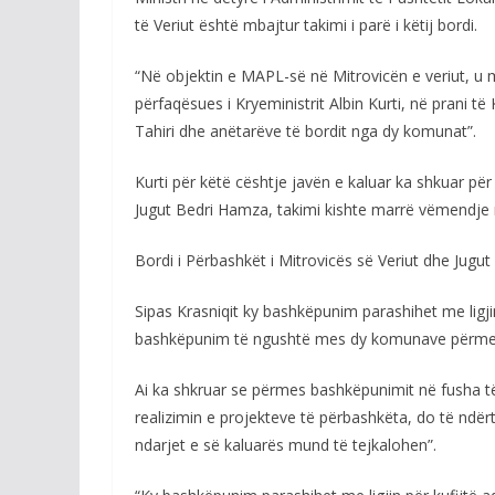
të Veriut është mbajtur takimi i parë i këtij bordi.
“Në objektin e MAPL-së në Mitrovicën e veriut, u mb
përfaqësues i Kryeministrit Albin Kurti, në prani të 
Tahiri dhe anëtarëve të bordit nga dy komunat”.
Kurti për këtë cështje javën e kaluar ka shkuar për 
Jugut Bedri Hamza, takimi kishte marrë vëmendje 
Bordi i Përbashkët i Mitrovicës së Veriut dhe Jugut
Sipas Krasniqit ky bashkëpunim parashihet me ligj
bashkëpunim të ngushtë mes dy komunave përmes kr
Ai ka shkruar se përmes bashkëpunimit në fusha t
realizimin e projekteve të përbashkëta, do të ndër
ndarjet e së kaluarës mund të tejkalohen”.