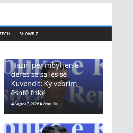
LAJMET
Gjini: Sonte Kosovën e
shohin me dhimbje
TECH
SHOWBIZ
qytetarët dhe miqtë tanë
Kurti po ia qet faqen e
zezë vendit
lljen e
August 7, 2026
Vendi Sot
s së
veprim
t