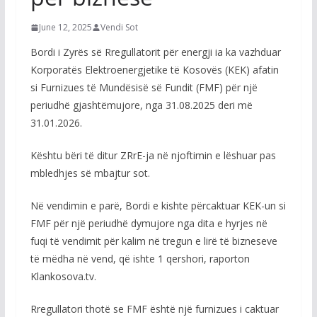
June 12, 2025
Vendi Sot
Bordi i Zyrës së Rregullatorit për energji ia ka vazhduar
Korporatës Elektroenergjetike të Kosovës (KEK) afatin
si Furnizues të Mundësisë së Fundit (FMF) për një
periudhë gjashtëmujore, nga 31.08.2025 deri më
31.01.2026.
Kështu bëri të ditur ZRrE-ja në njoftimin e lëshuar pas
mbledhjes së mbajtur sot.
Në vendimin e parë, Bordi e kishte përcaktuar KEK-un si
FMF për një periudhë dymujore nga dita e hyrjes në
fuqi të vendimit për kalim në tregun e lirë të bizneseve
të mëdha në vend, që ishte 1 qershori, raporton
Klankosova.tv.
Rregullatori thotë se FMF është një furnizues i caktuar