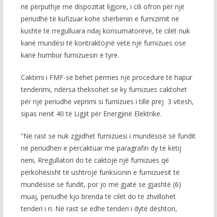
në përputhje me dispozitat ligjore, i cili ofron për një
periudhë të kufizuar kohe shërbimin e furnizimit në
kushte të rregulluara ndaj konsumatorëve, të cilët nuk
kanë mundësi të kontraktojnë vetë një furnizues ose
kanë humbur furnizuesin e tyre.
Caktimi i FMF-së bëhet përmes një procedure të hapur
tenderimi, ndërsa theksohet se ky furnizues caktohet
për një periudhë veprimi si furnizues i tillë prej 3 vitesh,
sipas nenit 40 të Ligjit për Energjinë Elektrike.
“Në rast se nuk zgjidhet furnizuesi i mundësisë së fundit
në periudhën e përcaktuar me paragrafin dy të këtij
neni, Rregullatori do të caktojë një furnizues që
përkohësisht të ushtrojë funksionin e furnizuesit të
mundësisë së fundit, por jo më gjatë se gjashtë (6)
muaj, periudhë kjo brenda të cilët do të zhvillohet
tenderi i ri. Në rast se edhe tenderi i dytë dështon,