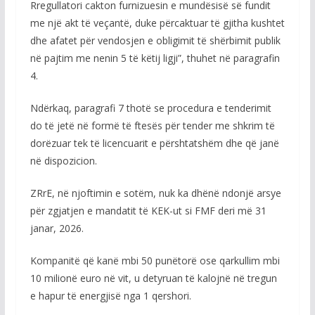
Rregullatori cakton furnizuesin e mundësisë së fundit
me një akt të veçantë, duke përcaktuar të gjitha kushtet
dhe afatet për vendosjen e obligimit të shërbimit publik
në pajtim me nenin 5 të këtij ligji”, thuhet në paragrafin
4.
Ndërkaq, paragrafi 7 thotë se procedura e tenderimit
do të jetë në formë të ftesës për tender me shkrim të
dorëzuar tek të licencuarit e përshtatshëm dhe që janë
në dispozicion.
ZRrE, në njoftimin e sotëm, nuk ka dhënë ndonjë arsye
për zgjatjen e mandatit të KEK-ut si FMF deri më 31
janar, 2026.
Kompanitë që kanë mbi 50 punëtorë ose qarkullim mbi
10 milionë euro në vit, u detyruan të kalojnë në tregun
e hapur të energjisë nga 1 qershori.