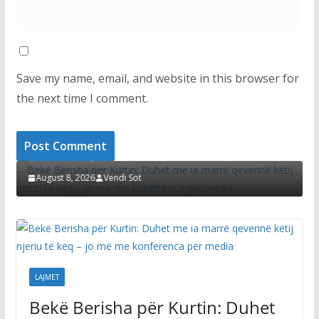
Save my name, email, and website in this browser for
the next time I comment.
LAJMET
a për Kurtin: Duhet me ia marrë
Shkelja e afatit p
ij njeriu të keq – jo më me
Hamza nuk e përj
 për media
protesta
6
Vendi Sot
August 8, 2026
Vend
LAJMET
Bekë Berisha për Kurtin: Duhet