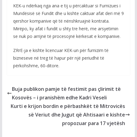
KEK-u ndërkaq nga ana e tij u përcaktuar si Furnizues i
Mundësisë së Fundit dhe u kishte caktuar afat deri më 9
qershor kompanive që të nënshkruajnë kontrata.
Mirëpo, ky afat i fundit u shty tre herë, me arsyetimin
se nuk po arrijnë të procesojnë kërkesat e kompanive.
ZRrE-ja e kishte licencuar KEK-un për furnizim të
bizneseve në treg të hapur për një periudhë të
përkohshme, 60-ditore.
Buja publikon pamje të festimit pas çlirimit të
Kosovës – i pranishëm edhe Kadri Veseli
Kurti e krijon bordin e përbashkët të Mitrovicës
së Veriut dhe Jugut që Ahtisaari e kishte
propozuar para 17 vjetësh