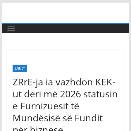
Skip
to
content
LAJMET
ZRrE-ja ia vazhdon KEK-
ut deri më 2026 statusin
e Furnizuesit të
Mundësisë së Fundit
për biznese