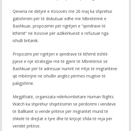
Qeveria në detyrë e Kosovës më 26 maj ka shprehur
gatishmëri për të diskutuar edhe me Mbretërinë e
Bashkuar, propozimin për ngritjen e “qendrave të
kthimit” në Kosovë për azilkërkuesit e refuzuar nga
ishulli britanik.
Propozimi për ngritjen e qendrave të kthimit është
pjesë e një strategjie më të gjerë të Mbretërisë së
Bashkuar për të adresuar numrit në rritje të migrantëve
që mbërrijnë në ishullin anglez përmes rrugëve të
paligjshme.
Megjithatë, organizata ndërkombëtare Human Rights
Watch ka shprehur shqetësimin se përdorimi i vendeve
të Ballkanit si vende pritëse për migrantët mund të
shkelë të drejtat e tyre dhe të krijojë sfida të reja për
vendet pritëse.