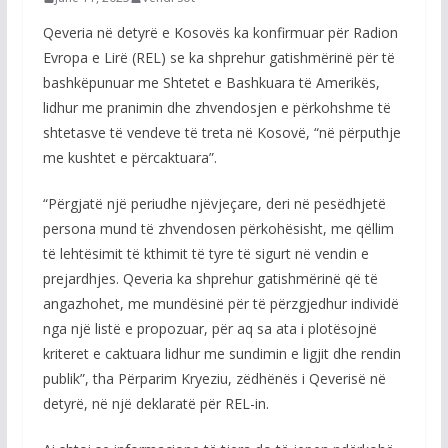
Qeveria në detyrë e Kosovës ka konfirmuar për Radion
Evropa e Lirë (REL) se ka shprehur gatishmërinë për të
bashkëpunuar me Shtetet e Bashkuara të Amerikës,
lidhur me pranimin dhe zhvendosjen e përkohshme të
shtetasve të vendeve të treta në Kosovë, “në përputhje
me kushtet e përcaktuara”.
“Përgjatë një periudhe njëvjeçare, deri në pesëdhjetë
persona mund të zhvendosen përkohësisht, me qëllim
të lehtësimit të kthimit të tyre të sigurt në vendin e
prejardhjes. Qeveria ka shprehur gatishmërinë që të
angazhohet, me mundësinë për të përzgjedhur individë
nga një listë e propozuar, për aq sa ata i plotësojnë
kriteret e caktuara lidhur me sundimin e ligjit dhe rendin
publik”, tha Përparim Kryeziu, zëdhënës i Qeverisë në
detyrë, në një deklaratë për REL-in.