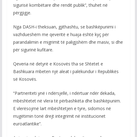
sigurisë kombëtare dhe rendit publik”, thuhet në
përgjigje.
Nga DASH-i theksuan, gjithashtu, se bashkëpunimi i
vazhdueshëm me qeveritë e huaja është kyç për
parandalimin e migrimit të paligjshëm dhe masiv, si dhe
për sigurinë kufitare.
Qeveria në detyrë e Kosovës tha se Shtetet e
Bashkuara mbeten një aleat i palëkundur i Republikës
së Kosovës.
“Partneriteti ynë i ndërsjellë, i ndërtuar ndër dekada,
mbështetet në vlera të përbashkëta dhe bashkëpunim.
E vlerësojmë lart mbështetjen e tyre, sidomos në
rrugëtimin tonë drejt integrimit në institucionet
euroatlantike”.