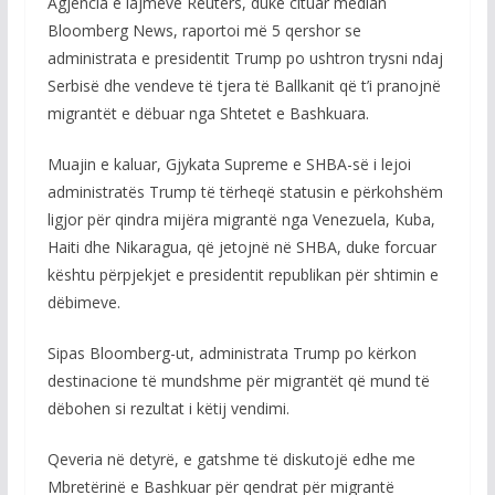
Agjencia e lajmeve Reuters, duke cituar median
Bloomberg News, raportoi më 5 qershor se
administrata e presidentit Trump po ushtron trysni ndaj
Serbisë dhe vendeve të tjera të Ballkanit që t’i pranojnë
migrantët e dëbuar nga Shtetet e Bashkuara.
Muajin e kaluar, Gjykata Supreme e SHBA-së i lejoi
administratës Trump të tërheqë statusin e përkohshëm
ligjor për qindra mijëra migrantë nga Venezuela, Kuba,
Haiti dhe Nikaragua, që jetojnë në SHBA, duke forcuar
kështu përpjekjet e presidentit republikan për shtimin e
dëbimeve.
Sipas Bloomberg-ut, administrata Trump po kërkon
destinacione të mundshme për migrantët që mund të
dëbohen si rezultat i këtij vendimi.
Qeveria në detyrë, e gatshme të diskutojë edhe me
Mbretërinë e Bashkuar për qendrat për migrantë