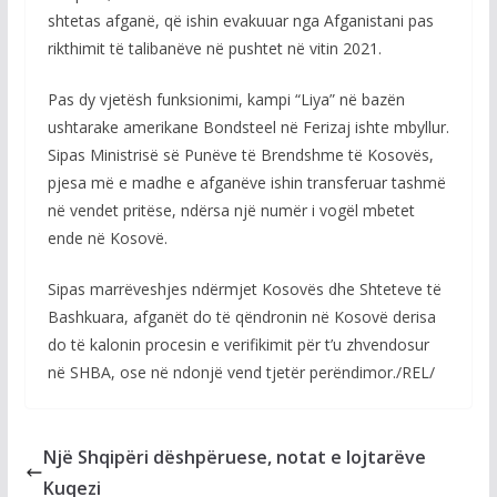
shtetas afganë, që ishin evakuuar nga Afganistani pas
rikthimit të talibanëve në pushtet në vitin 2021.
Pas dy vjetësh funksionimi, kampi “Liya” në bazën
ushtarake amerikane Bondsteel në Ferizaj ishte mbyllur.
Sipas Ministrisë së Punëve të Brendshme të Kosovës,
pjesa më e madhe e afganëve ishin transferuar tashmë
në vendet pritëse, ndërsa një numër i vogël mbetet
ende në Kosovë.
Sipas marrëveshjes ndërmjet Kosovës dhe Shteteve të
Bashkuara, afganët do të qëndronin në Kosovë derisa
do të kalonin procesin e verifikimit për t’u zhvendosur
në SHBA, ose në ndonjë vend tjetër perëndimor./REL/
Një Shqipëri dëshpëruese, notat e lojtarëve
Kuqezi