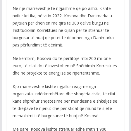
Në një marrëveshje të ngjashme që po ashtu kishte
nxitur kritika, në vitin 2022, Kosova dhe Danimarka u
pajtuan për dhënien me qira të 300 qelive burgu në
Institucionin Korrektues në Gjilan për të strehuar të
burgosur të huaj që pritet të dëbohen nga Danimarka
pas përfundimit të dënimit.
Në këmbim, Kosova do të përfitojë mbi 200 milionë
euro, të cilat do të investohen në Shërbimin Korrektues
dhe në projekte të energjisë së ripërtëritshme.
Kjo marrëveshje kishte ngjallur reagime nga
organizatat ndërkombëtare dhe shoqëria civile, të cilat
kanë shprehur shqetësime për mundësinë e shkeljes së
të drejtave të njeriut dhe për sfidat që mund të sjellë
menaxhimi i të burgosurve të huaj në Kosovë.
Më parë, Kosova kishte strehuar edhe rreth 1.900