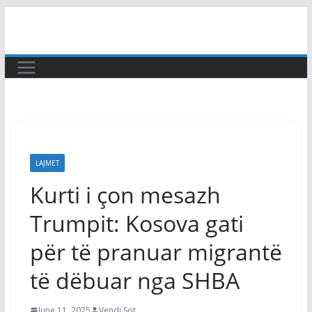
Skip
to
content
LAJMET
Kurti i çon mesazh
Trumpit: Kosova gati
për të pranuar migrantë
të dëbuar nga SHBA
June 11, 2025
Vendi Sot