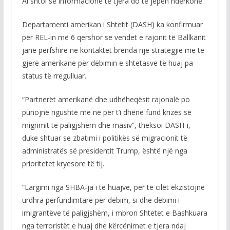
Ai shtoi se informacione të tjera do të jepen ndërkohë.
Departamenti amerikan i Shtetit (DASH) ka konfirmuar
për REL-in më 6 qershor se vendet e rajonit të Ballkanit
janë përfshirë në kontaktet brenda një strategjie më të
gjerë amerikane për dëbimin e shtetasve të huaj pa
status të rregulluar.
“Partnerët amerikanë dhe udhëheqësit rajonalë po
punojnë ngushtë me ne për t’i dhënë fund krizës së
migrimit të paligjshëm dhe masiv”, theksoi DASH-i,
duke shtuar se zbatimi i politikës së migracionit të
administratës së presidentit Trump, është një nga
prioritetet kryesore të tij.
“Largimi nga SHBA-ja i të huajve, për të cilët ekzistojnë
urdhra përfundimtarë për dëbim, si dhe dëbimi i
imigrantëve të paligjshëm, i mbron Shtetet e Bashkuara
nga terroristët e huaj dhe kërcënimet e tjera ndaj