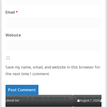
Email
*
Website
Save my name, email, and website in this browser for
the next time I comment.
LAJMET
Albin Kurti pas takimit me Abdixhikun: LDK p
ën në
kërkon presidentin, por nuk i ka 30 vota as p
propozuar emrin
August 7, 2026
Vendi Sot