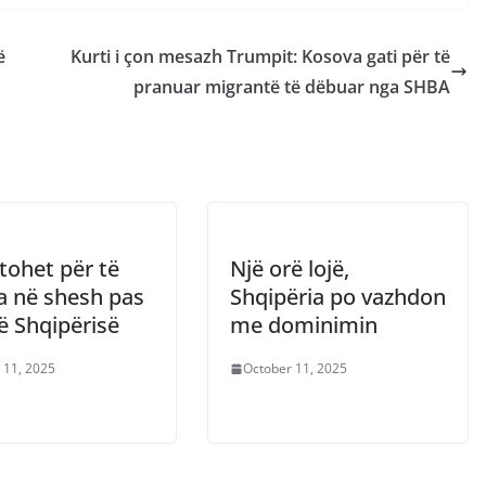
ë
Kurti i çon mesazh Trumpit: Kosova gati për të
pranuar migrantë të dëbuar nga SHBA
tohet për të
Një orë lojë,
a në shesh pas
Shqipëria po vazhdon
të Shqipërisë
me dominimin
 11, 2025
October 11, 2025