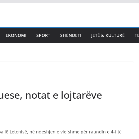
EKONOMI
SPORT
SHËNDETI
JETË & KULTURË
T
LAJMET
Haradinaj: Kjo
legjislaturë s’ka fuqi për
të prodhuar diçka, po
arrihet aty ku ka qenë
ese, notat e lojtarëve
qëllimi – zgjedhjet e reja
August 8, 2026
Vendi Sot
allë Letonisë, në ndeshjen e vlefshme për raundin e 4-t të