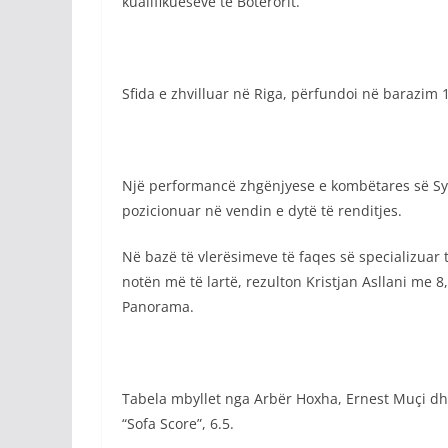
kualifikueseve të Botërorit.
Sfida e zhvilluar në Riga, përfundoi në barazim 1
Një performancë zhgënjyese e kombëtares së Syl
pozicionuar në vendin e dytë të renditjes.
Në bazë të vlerësimeve të faqes së specializuar t
notën më të lartë, rezulton Kristjan Asllani me 8
Panorama.
Tabela mbyllet nga Arbër Hoxha, Ernest Muçi dh
“Sofa Score”, 6.5.