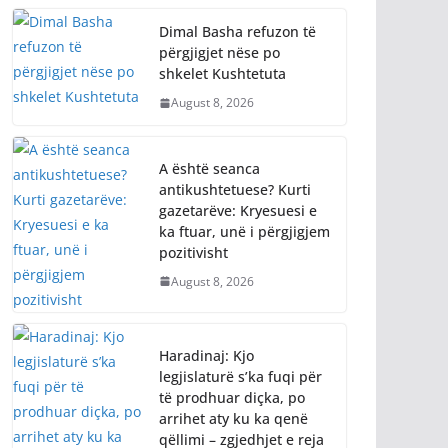
Dimal Basha refuzon të
përgjigjet nëse po
shkelet Kushtetuta
August 8, 2026
A është seanca
antikushtetuese? Kurti
gazetarëve: Kryesuesi e
ka ftuar, unë i përgjigjem
pozitivisht
August 8, 2026
Haradinaj: Kjo
legjislaturë s’ka fuqi për
të prodhuar diçka, po
arrihet aty ku ka qenë
qëllimi – zgjedhjet e reja