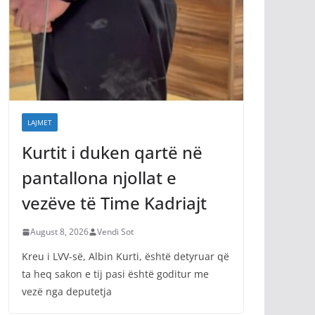
LAJMET
Kurtit i duken qartë në
pantallona njollat e
vezëve të Time Kadriajt
August 8, 2026
Vendi Sot
Kreu i LVV-së, Albin Kurti, është detyruar që
ta heq sakon e tij pasi është goditur me
vezë nga deputetja