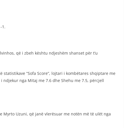
-1.
vinhos, që i zbeh kështu ndjeshëm shanset për t’u
ë statistikave “Sofa Score”, lojtari i kombëtares shqiptare me
, i ndjekur nga Mitaj me 7.6 dhe Shehu me 7.5, përcjell
e Myrto Uzuni, që janë vlerësuar me notën më të ulët nga