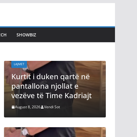
ECH
SHOWBIZ
LAJMET
LAJMET
Kurtit i duken qartë në
Dimal 
pantallona njollat e
përgji
vezëve të Time Kadriajt
shkele
August 8, 2026
Vendi Sot
August 8, 2