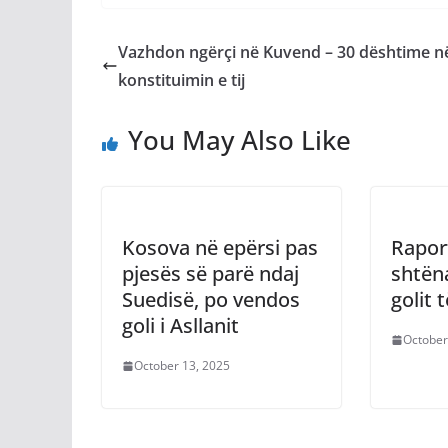
Vazhdon ngërçi në Kuvend – 30 dështime n
konstituimin e tij
You May Also Like
Kosova në epërsi pas
Rapor
pjesës së parë ndaj
shtën
Suedisë, po vendos
golit 
goli i Asllanit
October
October 13, 2025