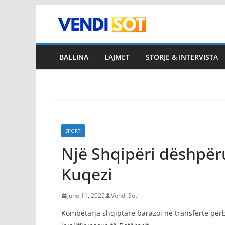
Skip
to
content
BALLINA
LAJMET
STORJE & INTERVISTA
SPORT
Një Shqipëri dëshpëru
Kuqezi
June 11, 2025
Vendi Sot
Kombëtarja shqiptare barazoi në transfertë përb