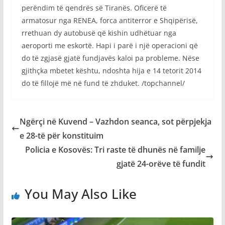
perëndim të qendrës së Tiranës. Oficerë të
armatosur nga RENEA, forca antiterror e Shqipërisë,
rrethuan dy autobusë që kishin udhëtuar nga
aeroporti me eskortë. Hapi i parë i një operacioni që
do të zgjasë gjatë fundjavës kaloi pa probleme. Nëse
gjithçka mbetet kështu, ndoshta hija e 14 tetorit 2014
do të fillojë më në fund të zhduket. /topchannel/
Ngërçi në Kuvend – Vazhdon seanca, sot përpjekja
e 28-të për konstituim
Policia e Kosovës: Tri raste të dhunës në familje
gjatë 24-orëve të fundit
You May Also Like