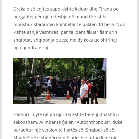
Dreka e së enjtes sapo kishte kaluar dhe Tirana po
përgatitej për një ndeshje që mund të kishte
mbushur stadiumin kombëtar të paktën 10 herë. Nuk
kishte asnjë vështirësi për të identifikuar flamurin
shqiptar, shqiponja e zezë me dy koka që shtrihej
nga qendra e saj.
Flamuri i dytë që po ngrihej është bërë gjithashtu i
zakonshëm. Ai mbante fjalën “Autochthonous”, duke
paraqitur një version të hartës së “Shqipërisë së
Madhe” që e shndërroi një ndeshje futbolli në një