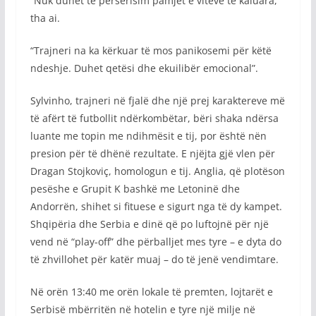
“Nuk duhet të përsërisim pamjet e viteve të kaluara,”
tha ai.
“Trajneri na ka kërkuar të mos panikosemi për këtë
ndeshje. Duhet qetësi dhe ekuilibër emocional”.
Sylvinho, trajneri në fjalë dhe një prej karaktereve më
të afërt të futbollit ndërkombëtar, bëri shaka ndërsa
luante me topin me ndihmësit e tij, por është nën
presion për të dhënë rezultate. E njëjta gjë vlen për
Dragan Stojkoviç, homologun e tij. Anglia, që plotëson
pesëshe e Grupit K bashkë me Letoninë dhe
Andorrën, shihet si fituese e sigurt nga të dy kampet.
Shqipëria dhe Serbia e dinë që po luftojnë për një
vend në “play-off” dhe përballjet mes tyre – e dyta do
të zhvillohet për katër muaj – do të jenë vendimtare.
Në orën 13:40 me orën lokale të premten, lojtarët e
Serbisë mbërritën në hotelin e tyre një milje në