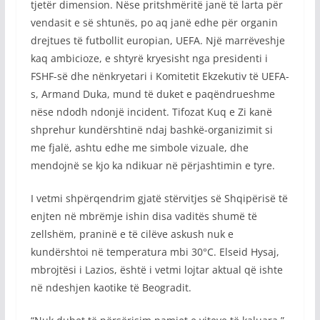
tjetër dimension. Nëse pritshmëritë janë të larta për
vendasit e së shtunës, po aq janë edhe për organin
drejtues të futbollit europian, UEFA. Një marrëveshje
kaq ambicioze, e shtyrë kryesisht nga presidenti i
FSHF-së dhe nënkryetari i Komitetit Ekzekutiv të UEFA-
s, Armand Duka, mund të duket e paqëndrueshme
nëse ndodh ndonjë incident. Tifozat Kuq e Zi kanë
shprehur kundërshtinë ndaj bashkë-organizimit si
me fjalë, ashtu edhe me simbole vizuale, dhe
mendojnë se kjo ka ndikuar në përjashtimin e tyre.
I vetmi shpërqendrim gjatë stërvitjes së Shqipërisë të
enjten në mbrëmje ishin disa vaditës shumë të
zellshëm, praninë e të cilëve askush nuk e
kundërshtoi në temperatura mbi 30°C. Elseid Hysaj,
mbrojtësi i Lazios, është i vetmi lojtar aktual që ishte
në ndeshjen kaotike të Beogradit.