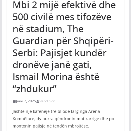
Mbi 2 mijë efektivë dhe
500 civilë mes tifozëve
në stadium, The
Guardian për Shqipëri-
Serbi: Pajisjet kundër
dronëve janë gati,
Ismail Morina është
“zhdukur”
June 7, 2025
Vendi Sot
Jashtë një kafeneje tre blloqe larg nga Arena
Kombëtare, dy burra qëndronin mbi karrige dhe po
montonin pajisje në tendën mbrojtëse.