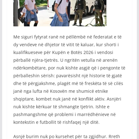
Me siguri fytyrat ranë në pëllëmbë në federatat e të
dy vendeve në dhjetor të vitit të kaluar, kur shorti i
kualifikueseve për Kupën e Botës 2026 i vendosi
përballë njëra-tjetrës. U ngritën vetulla në arenën
ndërkombëtare, por nuk kishte asgjë që i pengonte të
përballeshin sërish: pavarësisht një historie të gjatë
dhe të përgjakshme, plagët më të freskëta të së cilës
janë nga lufta në Kosovën me shumicë etnike
shqiptare, kombet nuk janë në konflikt aktiv. Asnjëri
nuk kishte kërkuar të shmangte tjetrin. Ishte e
pashmangshme që problemi i marrëdhënieve në
kontekstin e futbollit të rishfaqej një ditë.
Asnjë burim nuk po kursehet për ta zgjidhur. Rreth