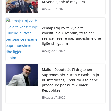
Kuvendit janë të mbyllura
August 7, 2026
Zemaj: Ftoj VV të vijë e ta
konstituojë Kuvendin, ftesa për
seancë nesër e papranueshme dhe
ligjërisht gabim
August 7, 2026
Maliqi: Deputetët t’i drejtohen
Supremes për Kurtin e Haxhiun jo
Kushtetueses, Prokuroria të hapë
procedurë për krim kundër
Republikës
August 7, 2026