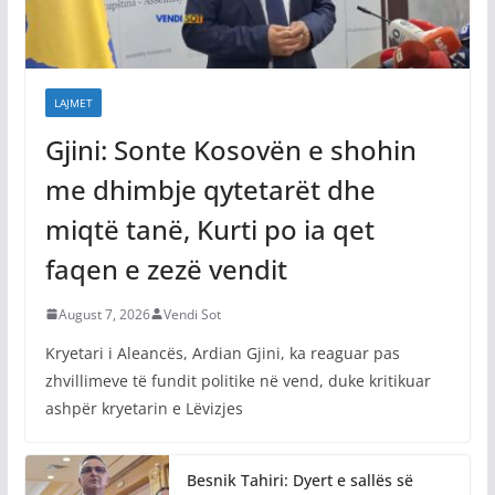
LAJMET
Gjini: Sonte Kosovën e shohin
me dhimbje qytetarët dhe
miqtë tanë, Kurti po ia qet
faqen e zezë vendit
August 7, 2026
Vendi Sot
Kryetari i Aleancës, Ardian Gjini, ka reaguar pas
zhvillimeve të fundit politike në vend, duke kritikuar
ashpër kryetarin e Lëvizjes
Besnik Tahiri: Dyert e sallës së