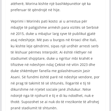
atëherë, Morina kishte një bashkëpunëtor që ka
preferuar të qëndrojë në hije.
Veprimi i Morinës pati kosto: ai u arrestua për
mbajtje të paligjshme armësh para vizitës së Serbisë
në 2015, duke u mbajtur larg syve të publikut gjatë
asaj ndeshjeje. Më pas u burgos në Kroaci dhe Itali,
ku kishte leje qëndrimi, sipas një urdhër arresti serb
të lëshuar përmes Interpolit. Ai është rikthyer në
stadiumet shqiptare, duke u ngritur mbi krahët e
tifozëve në ndeshjen ndaj Çekisë në vitin 2023 dhe
duke shkëmbyer fanella me golashënuesin Jasir
Asani. Së fundmi është parë në ndeshje vendore, por
në prag të takimit të së shtunës, llogaritë e tij të
dikurshme në rrjetet sociale janë zhdukur. Nëse
ndonjë nga të njohurit e tij e di ku ndodhet, nuk e
thotë. Supozohet se ai nuk do të rrezikonte të afrohej
pranë stadiumit të shtunën.