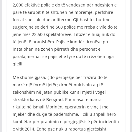
2,000 efektivë policie do të vendosen për ndeshjen e
parë të Grupit K të shtunën në mbrëmje, përfshirë
forcat speciale dhe antiterror. Gjithashtu, burime
sugjerojnë se deri në 500 policë me rroba civile do të
jenë mes 22,500 spektatorëve. Tifozët e huaj nuk do
të jenë të pranishëm. Pajisje kundër dronëve po
instalohen në zonën përreth dhe personat e
paralajmëruar se pajisjet e tyre do të rrëzohen nga
qielli.
Me shumë gjasa, çdo përpjekje për trazira do të
marrë një formë tjetër; dronët nuk ishin aq të
zakonshëm në jetën publike kur ai mjeti i vogël
shkaktoi kaos në Beograd. Por masat e marra
rikujtojnë Ismail Morinën, operatorin e vinçit me
mjekër dhe dukje të padëmshme, i cili u shpall hero
kombëtar për pranimin e përgjegjësisë për incidentin
e vitit 2014. Edhe pse nuk u raportua gjerësisht