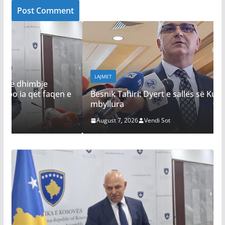
LAJMET
e
Besnik Tahiri: Dyert e sallës së Kuvendit janë të
mbyllura
August 7, 2026
Vendi Sot