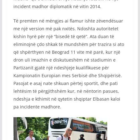
incident madhor diplomatik në vitin 2014.
Të premten në mëngjes ai flamur ishte zëvendësuar
me një version më pak nxitës. Ndoshta autoritetet
kishin hyrë për një “bisedë të qetë”. Ata duan të
eliminojnë çdo shkak të mundshëm për trazira si ato
që shpërthyen në Beograd 11 vite më parë, kur një
dron uli imazhin e diskutueshëm në stadiumin e
Partizanit gjatë një ndeshjeje kualifikuese për
Kampionatin Europian mes Serbisë dhe Shqipërisë.
Pasojat e asaj nate shkuan përtej sportit, dhe pati
lehtësim të përgjithshëm kur, në nëntorin pasues,
ndeshja e kthimit në qytetin shqiptar Elbasan kaloi
pa incidente madhore.