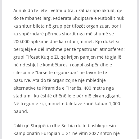
Ai nuk do të jetë i vetmi ultra, i kaluar apo aktual, që
do të mbahet larg. Federata Shqiptare e Futbollit nuk
ka shitur bileta në grup për tifozët organizuar, por i
ka shpërndarë përmes shortit nga më shumë se
200,000 aplikime dhe ka rritur çmimet. Kjo duket si
përpjekje e qëllimshme për të “pastruar” atmosferën;
grupi Tifozat Kuq e Zi, që krijon pamjen më të gjallë
në ndeshjet e kombëtares, reagoi ashpër dhe e
cilësoi një “farsë të organizuar” në favor të të
pasurve. Ata do të organizojnë një mbledhje
alternative te Piramida e Tiranës, 400 metra nga
stadiumi, ku është dhënë leje për një ekran gjigant.
Në tregun e zi, çmimet e biletave kanë kaluar 1,000
paund.
Fakti që Shqipëria dhe Serbia do të bashkëpresin
Kampionatin Europian U-21 në vitin 2027 shton një