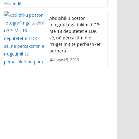
Abdixhiku poston
fotografi nga takimi i GP:
Me 18 deputetët e LDK-
së, në përcaktimin e
rrugëtimit të përbashkët
përpara
August 5, 2026