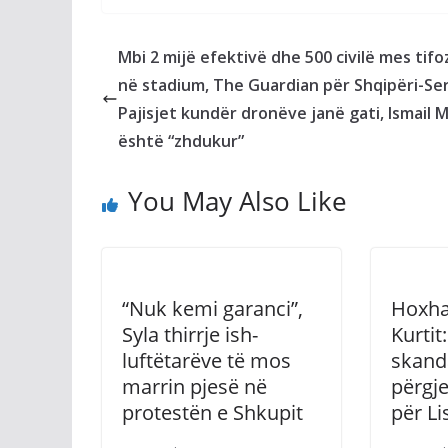
Mbi 2 mijë efektivë dhe 500 civilë mes tif
në stadium, The Guardian për Shqipëri-Ser
Pajisjet kundër dronëve janë gati, Ismail 
është “zhdukur”
You May Also Like
“Nuk kemi garanci”,
Hoxha
Syla thirrje ish-
Kurtit:
luftëtarëve të mos
skand
marrin pjesë në
përgje
protestën e Shkupit
për Li