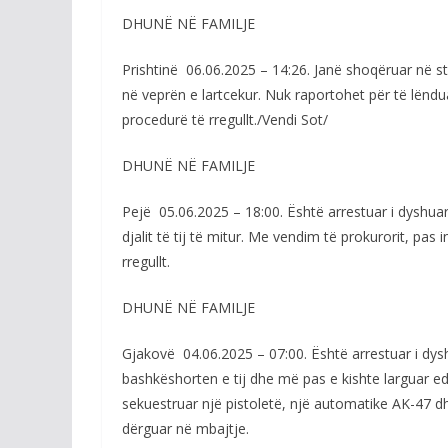
DHUNË NË FAMILJE
Prishtinë 06.06.2025 – 14:26. Janë shoqëruar në sta
në veprën e lartcekur. Nuk raportohet për të lëndua
procedurë të rregullt./Vendi Sot/
DHUNË NË FAMILJE
Pejë 05.06.2025 – 18:00. Është arrestuar i dyshuar
djalit të tij të mitur. Me vendim të prokurorit, pas 
rregullt.
DHUNË NË FAMILJE
Gjakovë 04.06.2025 – 07:00. Është arrestuar i dys
bashkëshorten e tij dhe më pas e kishte larguar edh
sekuestruar një pistoletë, një automatike AK-47 dh
dërguar në mbajtje.