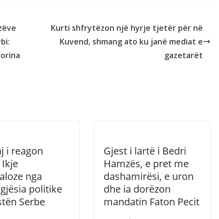
ozëve
Kurti shfrytëzon një hyrje tjetër për në
bi:
Kuvend, shmang ato ku janë mediat e
Morina
gazetarët
j i reagon
Gjest i lartë i Bedri
 Ikje
Hamzës, e pret me
aloze nga
dashamirësi, e uron
gjësia politike
dhe ia dorëzon
stën Serbe
mandatin Faton Pecit