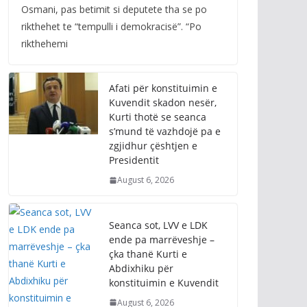
Osmani, pas betimit si deputete tha se po
rikthehet te “tempulli i demokracisë”. “Po
rikthehemi
Afati për konstituimin e
Kuvendit skadon nesër,
Kurti thotë se seanca
s’mund të vazhdojë pa e
zgjidhur çështjen e
Presidentit
August 6, 2026
Seanca sot, LVV e LDK
ende pa marrëveshje –
çka thanë Kurti e
Abdixhiku për
konstituimin e Kuvendit
August 6, 2026