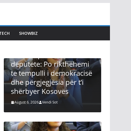
TECH
SHOWBIZ
LAJMET
LAJMET
Afati për 
Osmani pas betimit si
Kuvendit 
deputete: Po rikthehemi
Kurti thot
te tempulli i demokracisë
s’mund të
dhe përgjegjësia për t’i
zgjidhur ç
shërbyer Kosovës
Presidenti
August 6, 2026
Vendi Sot
August 6, 2026
V