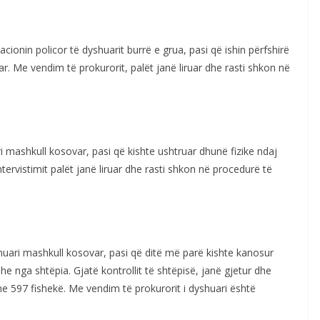
cionin policor të dyshuarit burrë e grua, pasi që ishin përfshirë
r. Me vendim të prokurorit, palët janë liruar dhe rasti shkon në
i mashkull kosovar, pasi që kishte ushtruar dhunë fizike ndaj
intervistimit palët janë liruar dhe rasti shkon në procedurë të
huari mashkull kosovar, pasi që ditë më parë kishte kanosur
e nga shtëpia. Gjatë kontrollit të shtëpisë, janë gjetur dhe
e 597 fishekë. Me vendim të prokurorit i dyshuari është