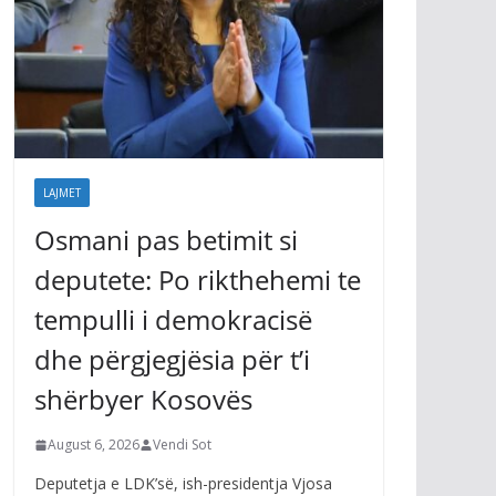
LAJMET
Osmani pas betimit si
deputete: Po rikthehemi te
tempulli i demokracisë
dhe përgjegjësia për t’i
shërbyer Kosovës
August 6, 2026
Vendi Sot
Deputetja e LDK’së, ish-presidentja Vjosa