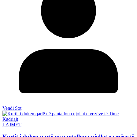
Vendi Sot
LAJMET
Kurtit i duken qartë në pantallona njollat e vezëve të