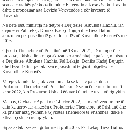
seanca e radhës për konstituimin e Kuvendin e Kosovës, ku Haxhiu
është e propozuar nga Lëvizja Vetëvendosje për kryetare të
Kuvendit.
Në këtë rast, ministrja në detyrë e Drejtësisë, Albulena Haxhiu, ish-
deputetër Pal Lekaj, Donika Kadaj-Bujupi dhe Besa Baftiu,
akuzohen për posedim të gazit lotsjellës në Kuvendin e Kosovës më
2016.
Gjykata Themelore në Prishtinë më 18 maj 2021, në mungesë të
provave, i kishte liruar nga akuzat për armëmbajtje pa leje, ministren
e Drejtësisë, Albulena Haxhiu, Pal Lekajn, Donika Kadaj-Bujupin
dhe Besa Baftiu, për akuzën e posedimit të gazit lotsjellës në
Kuvendin e Kosovës.
Mirëpo, kundër këtij aktvendimi ankesë kishte parashtruar
Prokuroria Themelore në Prishtinë, ku në seancën e mbajtur më 6
tetor 2022, kjo Prokurori kishte kërkuar kthimin e rastit në rigjykim.
Më pas, Gjykata e Apelit më 14 tetor 2022, ka marrë vendim me të
cilin ka aprovuar ankesën e Prokurorisë Themelore në Prishtinë dhe
ka prishur aktgjykimin e Gjykatës Themelore të Prishtinës, duke e
kthyer çështjen në rigjykim.
Sipas aktakuzës së ngritur më 8 prill 2016, Pal Lekaj, Besa Baftiu,