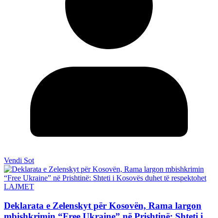
Vendi Sot
LAJMET
Deklarata e Zelenskyt për Kosovën, Rama largon
mbishkrimin “Free Ukraine” në Prishtinë: Shteti i