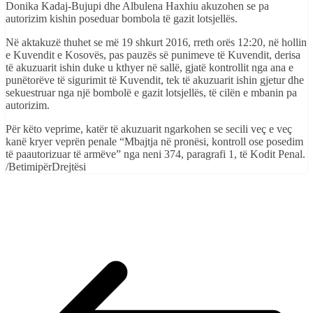
Donika Kadaj-Bujupi dhe Albulena Haxhiu akuzohen se pa
autorizim kishin poseduar bombola të gazit lotsjellës.
Në aktakuzë thuhet se më 19 shkurt 2016, rreth orës 12:20, në hollin
e Kuvendit e Kosovës, pas pauzës së punimeve të Kuvendit, derisa
të akuzuarit ishin duke u kthyer në sallë, gjatë kontrollit nga ana e
punëtorëve të sigurimit të Kuvendit, tek të akuzuarit ishin gjetur dhe
sekuestruar nga një bombolë e gazit lotsjellës, të cilën e mbanin pa
autorizim.
Për këto veprime, katër të akuzuarit ngarkohen se secili veç e veç
kanë kryer veprën penale “Mbajtja në pronësi, kontroll ose posedim
të paautorizuar të armëve” nga neni 374, paragrafi 1, të Kodit Penal.
/BetimipërDrejtësi