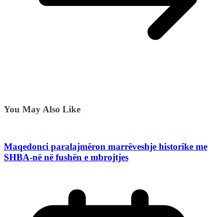
You May Also Like
Maqedonci paralajmëron marrëveshje historike me
SHBA-në në fushën e mbrojtjes