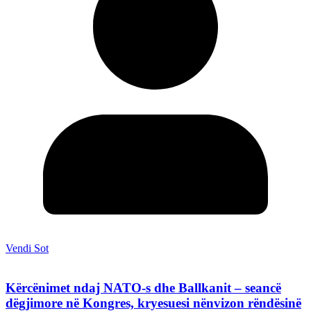
Vendi Sot
Kërcënimet ndaj NATO-s dhe Ballkanit – seancë
dëgjimore në Kongres, kryesuesi nënvizon rëndësinë