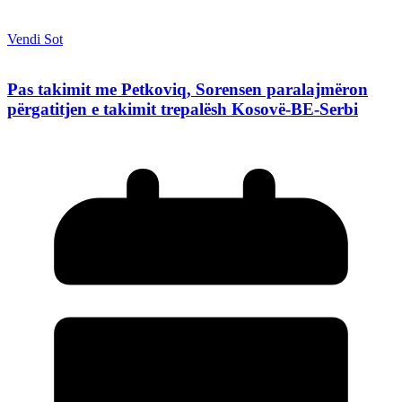
Vendi Sot
Pas takimit me Petkoviq, Sorensen paralajmëron
përgatitjen e takimit trepalësh Kosovë-BE-Serbi