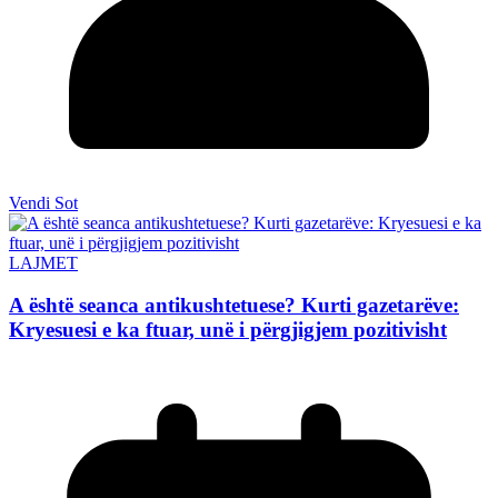
Vendi Sot
LAJMET
A është seanca antikushtetuese? Kurti gazetarëve:
Kryesuesi e ka ftuar, unë i përgjigjem pozitivisht