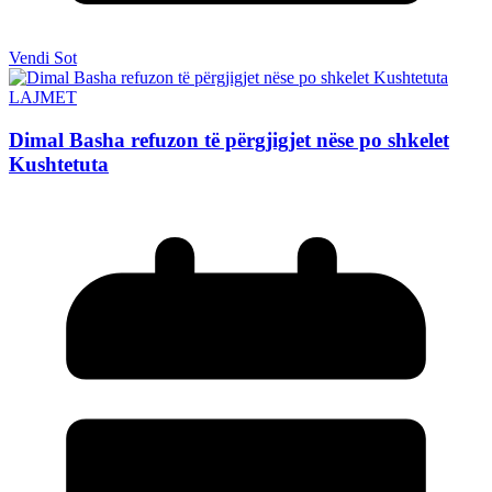
Vendi Sot
LAJMET
Dimal Basha refuzon të përgjigjet nëse po shkelet
Kushtetuta