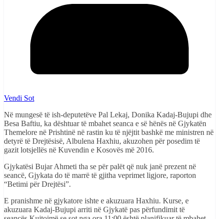
Vendi Sot
Në mungesë të ish-deputetëve Pal Lekaj, Donika Kadaj-Bujupi dhe
Besa Baftiu, ka dështuar të mbahet seanca e së hënës në Gjykatën
Themelore në Prishtinë në rastin ku të njëjtit bashkë me ministren në
detyrë të Drejtësisë, Albulena Haxhiu, akuzohen për posedim të
gazit lotsjellës në Kuvendin e Kosovës më 2016.
Gjykatësi Bujar Ahmeti tha se për palët që nuk janë prezent në
seancë, Gjykata do të marrë të gjitha veprimet ligjore, raporton
“Betimi për Drejtësi”.
E pranishme në gjykatore ishte e akuzuara Haxhiu. Kurse, e
akuzuara Kadaj-Bujupi arriti në Gjykatë pas përfundimit të
seancës.Kujtojmë se sot nga ora 11:00 është planifikuar të mbahet