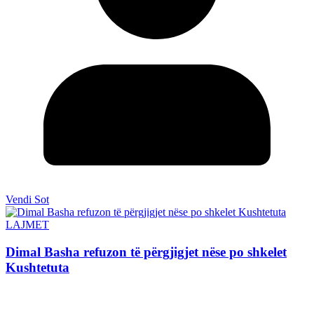
Vendi Sot
LAJMET
Dimal Basha refuzon të përgjigjet nëse po shkelet
Kushtetuta