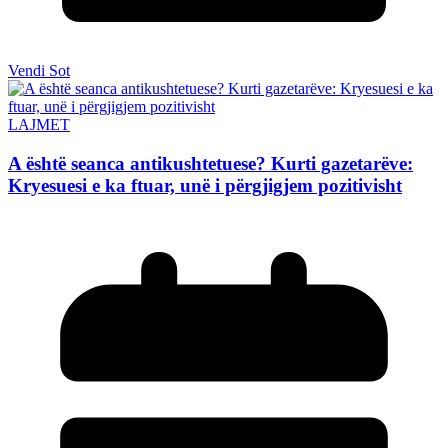
Vendi Sot
LAJMET
A është seanca antikushtetuese? Kurti gazetarëve:
Kryesuesi e ka ftuar, unë i përgjigjem pozitivisht