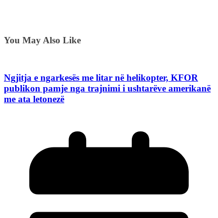
You May Also Like
Ngjitja e ngarkesës me litar në helikopter, KFOR
publikon pamje nga trajnimi i ushtarëve amerikanë
me ata letonezë