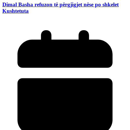
Dimal Basha refuzon të përgjigjet nëse po shkelet
Kushtetuta