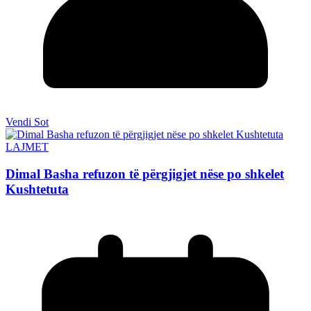
Vendi Sot
LAJMET
Dimal Basha refuzon të përgjigjet nëse po shkelet
Kushtetuta