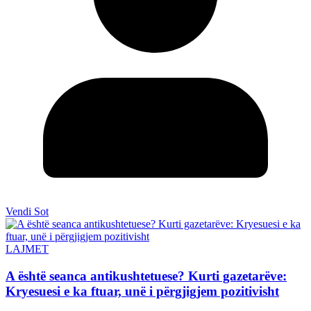
Vendi Sot
LAJMET
A është seanca antikushtetuese? Kurti gazetarëve:
Kryesuesi e ka ftuar, unë i përgjigjem pozitivisht