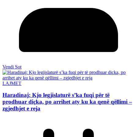
Vendi Sot
LAJMET
Haradinaj: Kjo legjislaturë s’ka fuqi për të
prodhuar diçka, po arrihet aty ku ka qenë qëllimi –
zgjedhjet e reja