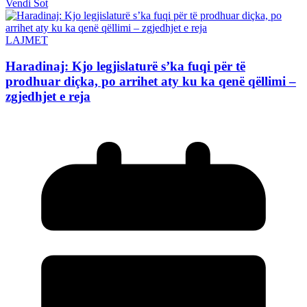
Vendi Sot
LAJMET
Haradinaj: Kjo legjislaturë s’ka fuqi për të
prodhuar diçka, po arrihet aty ku ka qenë qëllimi –
zgjedhjet e reja