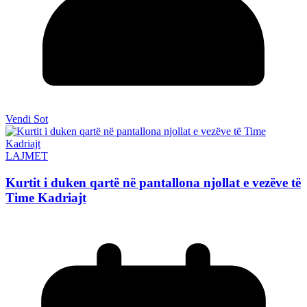
Vendi Sot
LAJMET
Kurtit i duken qartë në pantallona njollat e vezëve të
Time Kadriajt