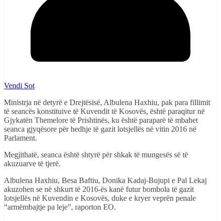
Vendi Sot
Ministrja në detyrë e Drejtësisë, Albulena Haxhiu, pak para fillimit
të seancës konstituive të Kuvendit të Kosovës, është paraqitur në
Gjykatën Themelore të Prishtinës, ku është paraparë të mbahet
seanca gjyqësore për hedhje të gazit lotsjellës në vitin 2016 në
Parlament.
Megjithatë, seanca është shtyrë për shkak të mungesës së të
akuzuarve të tjerë.
Albulena Haxhiu, Besa Baftiu, Donika Kadaj-Bujupi e Pal Lekaj
akuzohen se në shkurt të 2016-ës kanë futur bombola të gazit
lotsjellës në Kuvendin e Kosovës, duke e kryer veprën penale
“armëmbajtje pa leje”, raporton EO.