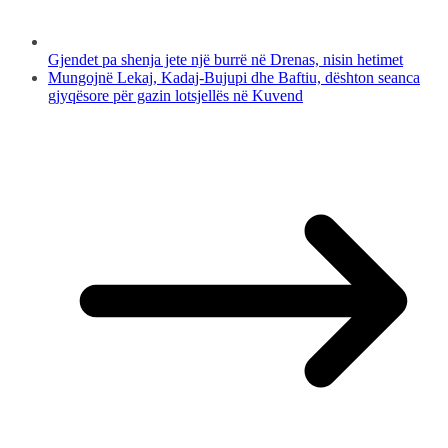
Gjendet pa shenja jete një burrë në Drenas, nisin hetimet
Mungojnë Lekaj, Kadaj-Bujupi dhe Baftiu, dështon seanca
gjyqësore për gazin lotsjellës në Kuvend