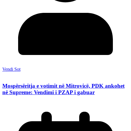
Vendi Sot
Mospërsëritja e votimit në Mitrovicë, PDK ankohet
në Supreme: Vendimi i PZAP i gabuar