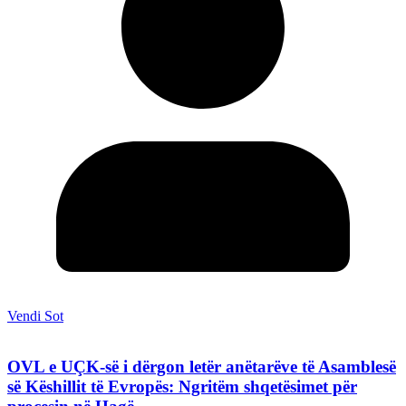
Vendi Sot
OVL e UÇK-së i dërgon letër anëtarëve të Asamblesë
së Këshillit të Evropës: Ngritëm shqetësimet për