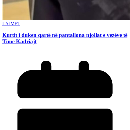
LAJMET
Kurtit i duken qartë në pantallona njollat e vezëve të
Time Kadriajt