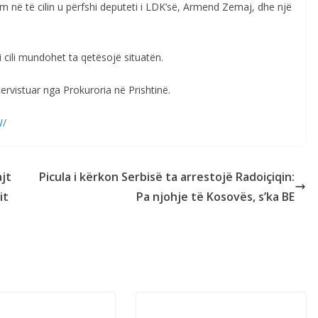
ëm në të cilin u përfshi deputeti i LDK’së, Armend Zemaj, dhe një
i cili mundohet ta qetësojë situatën.
rvistuar nga Prokuroria në Prishtinë.
W/
jt
Picula i kërkon Serbisë ta arrestojë Radoiçiqin:
it
Pa njohje të Kosovës, s’ka BE