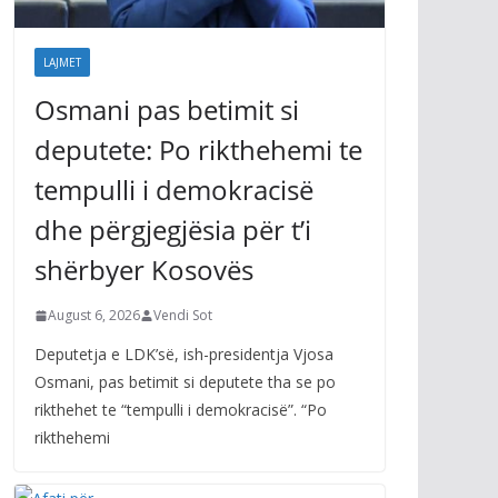
LAJMET
Osmani pas betimit si
deputete: Po rikthehemi te
tempulli i demokracisë
dhe përgjegjësia për t’i
shërbyer Kosovës
August 6, 2026
Vendi Sot
Deputetja e LDK’së, ish-presidentja Vjosa
Osmani, pas betimit si deputete tha se po
rikthehet te “tempulli i demokracisë”. “Po
rikthehemi