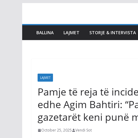
Skip
to
content
BALLINA
LAJMET
STORJE & INTERVISTA
LAJMET
Pamje të reja të incid
edhe Agim Bahtiri: “Pas
gazetarët keni punë
October 25, 2025
Vendi Sot