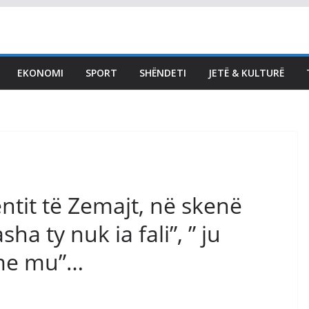
Abdixhiku poston
fotografi nga takimi i GP:
Me 18 deputetët e LDK-
EKONOMI
SPORT
SHËNDETI
JETË & KULTURË
së, në përcaktimin e
rrugëtimit të përbashkët
përpara
August 5, 2026
Vendi Sot
entit të Zemajt, në skenë
ha ty nuk ia fali”, ” ju
 me mu”…