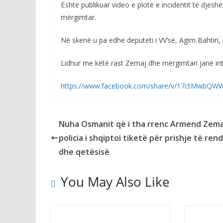
Është publikuar video e plotë e incidentit të djesh
mërgimtar.
Në skenë u pa edhe deputeti i VV’së, Agim Bahtiri, 
Lidhur me këtë rast Zemaj dhe mërgimtari janë inte
https://www.facebook.com/share/v/17ctMwbQW
Nuha Osmanit që i tha rrenc Armend Zema
policia i shqiptoi tiketë për prishje të rend
dhe qetësisë
You May Also Like