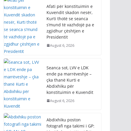
Afati për konstituimin e
Kuvendit skadon nesër,
Kurti thotë se seanca
s’mund të vazhdojë pa e
zgjidhur çështjen e
Presidentit
August 6, 2026
Seanca sot, LVV e LDK
ende pa marrëveshje –
çka thanë Kurti e
Abdixhiku për
konstituimin e Kuvendit
August 6, 2026
Abdixhiku poston
fotografi nga takimi i GP: