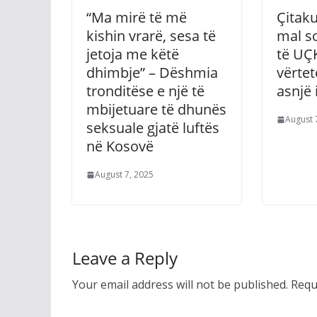
“Ma mirë të më
Çitak
kishin vrarë, sesa të
mal so
jetoja me këtë
të UÇ
dhimbje” – Dëshmia
vërtet
tronditëse e një të
asnjë 
mbijetuare të dhunës
August 
seksuale gjatë luftës
në Kosovë
August 7, 2025
Leave a Reply
Your email address will not be published.
Requ