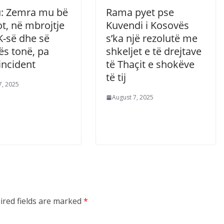
u: Zemra mu bë
Rama pyet pse
t, në mbrojtje
Kuvendi i Kosovës
K-së dhe së
s’ka një rezolutë me
ës tonë, pa
shkeljet e të drejtave
incident
të Thaçit e shokëve
të tij
7, 2025
August 7, 2025
ired fields are marked
*