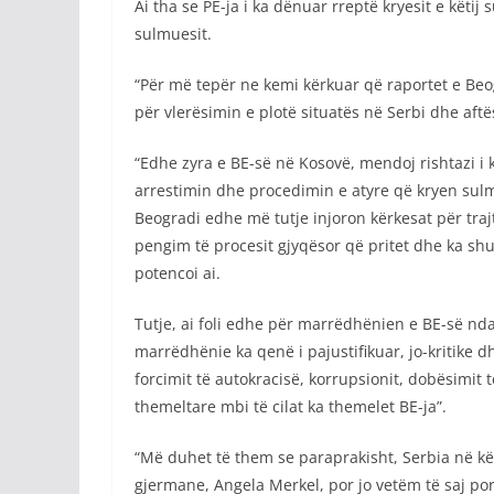
Ai tha se PE-ja i ka dënuar rreptë kryesit e këtij 
sulmuesit.
“Për më tepër ne kemi kërkuar që raportet e Beog
për vlerësimin e plotë situatës në Serbi dhe aftë
“Edhe zyra e BE-së në Kosovë, mendoj rishtazi i 
arrestimin dhe procedimin e atyre që kryen sulmi
Beogradi edhe më tutje injoron kërkesat për tra
pengim të procesit gjyqësor që pritet dhe ka sh
potencoi ai.
Tutje, ai foli edhe për marrëdhënien e BE-së nda
marrëdhënie ka qenë i pajustifikuar, jo-kritike dhe
forcimit të autokracisë, korrupsionit, dobësimit t
themeltare mbi të cilat ka themelet BE-ja”.
“Më duhet të them se paraprakisht, Serbia në kët
gjermane, Angela Merkel, por jo vetëm të saj por