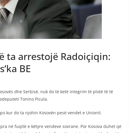
ë ta arrestojë Radoiçiqin:
 s’ka BE
sovës dhe Serbisë, nuk do të ketë integrim të plotë të të
odeputeti Tonino Picula.
apo kur do ta njohin Kosovën pesë vendet e Unionit.
, pra në fuqitë e këtyre vendeve sovrane. Por Kosova duhet që