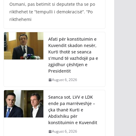
Osmani, pas betimit si deputete tha se po
rikthehet te “tempulli i demokracisë”. “Po
rikthehemi
Afati për konstituimin e
Kuvendit skadon nesër,
Kurti thotë se seanca
s’mund të vazhdojë pa e
zgjidhur çështjen e
Presidentit
August 6, 2026
Seanca sot, LVV e LDK
ende pa marrëveshje –
çka thanë Kurti e
Abdixhiku për
konstituimin e Kuvendit
August 6, 2026