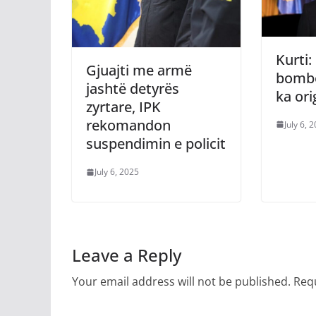
Kurti
Gjuajti me armë
bombë
jashtë detyrës
ka ori
zyrtare, IPK
rekomandon
July 6, 
suspendimin e policit
July 6, 2025
Leave a Reply
Your email address will not be published.
Requ