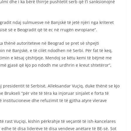
sulmi dhe i ka bërë thirrje pushtetit serb që t’i sanksionojnë
radit ndaj sulmuesve në Banjskë të jetë njëri nga kriteret
sisë së e Beogradit që të ec në rrugën evropiane”.
ka thënë autoriteteve në Beograd se pret së shpejti
n në Banjskë, e të cilët ndodhen në Serbi. Për fat të keq,
jtimin e kësaj çështjeje. Mendoj se këtu kemi të bëjmë me
umë gjasë që kjo po ndodh me urdhrin e kreut shtetëror”,
j presidentit të Serbisë, Alleksandar Vuçiq, duke thënë se kjo
 Brukseli “për vite të tëra ka injoruar sinjalet e forta të
ë institucioneve dhe refuzimit të të gjitha atyre vlerave
ë rast Vuçiqi, kishin përkrahje të veçantë të ish-kancelares
 edhe të disa liderëve të disa vendeve anëtare të BE-së. Sot