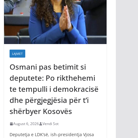
LAJMET
Osmani pas betimit si
deputete: Po rikthehemi
te tempulli i demokracisë
dhe përgjegjësia për t’i
shërbyer Kosovës
August 6, 2026
Vendi Sot
Deputetja e LDK’së, ish-presidentja Vjosa