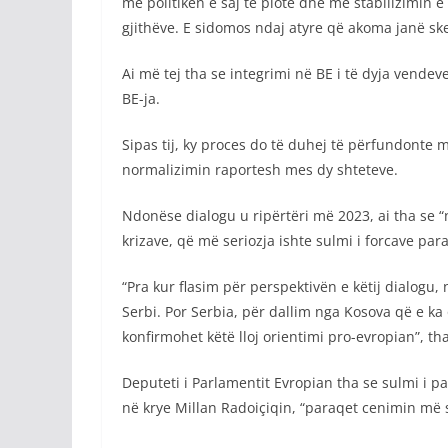
me politikën e saj të plotë dhe me stabilizimin e
gjithëve. E sidomos ndaj atyre që akoma janë ske
Ai më tej tha se integrimi në BE i të dyja vend
BE-ja.
Sipas tij, ky proces do të duhej të përfundonte m
normalizimin raportesh mes dy shteteve.
Ndonëse dialogu u ripërtëri më 2023, ai tha se “
krizave, që më seriozja ishte sulmi i forcave par
“Pra kur flasim për perspektivën e këtij dialogu, 
Serbi. Por Serbia, për dallim nga Kosova që e ka
konfirmohet këtë lloj orientimi pro-evropian”, th
Deputeti i Parlamentit Evropian tha se sulmi i p
në krye Millan Radoiçiqin, “paraqet cenimin më 