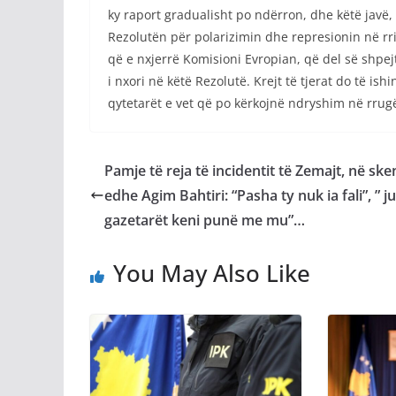
ky raport gradualisht po ndërron, dhe këtë javë
Rezolutën për polarizimin dhe represionin në rri
që e nxjerrë Komisioni Evropian, që del së shpej
i nxori në këtë Rezolutë. Krejt të tjerat do të ish
qytetarët e vet që po kërkojnë ndryshim në rrugë”
Pamje të reja të incidentit të Zemajt, në ske
edhe Agim Bahtiri: “Pasha ty nuk ia fali”, ” ju
gazetarët keni punë me mu”…
You May Also Like