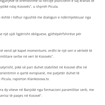
 ngjarjeve të brendshme ta forcojë pozicionin e saj krahas të
ptikë ndaj Kosovës”, u shpreh Picula.
eve është i lidhur ngushtë me dialogun e ndërmjetësuar nga
e një ujdi ligjërisht obliguese, gjithëpërfshirëse për
në vend që kapet momentumi, erdhi te një seri e vërtetë të
amilitare serbe në veri të Kosovës”.
natyrisht, pikë së pari duhet stabilitet në Kosovë dhe në
 orientimin e qartë evropianë, me patjetër duhet të
a Picula, raporton Klankosova.tv.
ara dy viteve në Banjskë nga formacioni paramilitar serb, me
serioz të paqes në Kosovë”.