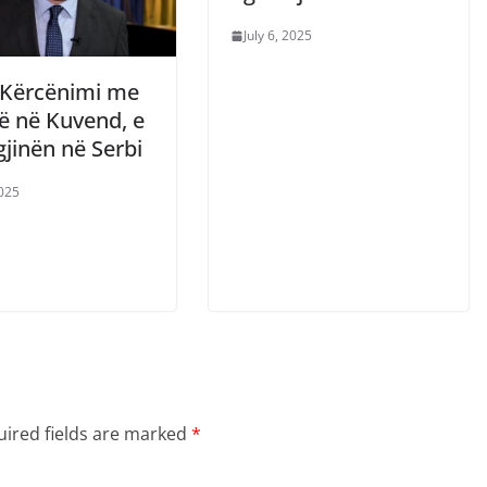
July 6, 2025
: Kërcënimi me
 në Kuvend, e
gjinën në Serbi
2025
ired fields are marked
*