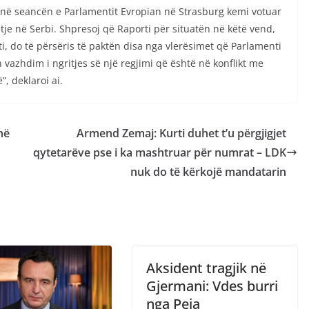
, në seancën e Parlamentit Evropian në Strasburg kemi votuar
tje në Serbi. Shpresoj që Raporti për situatën në këtë vend,
ti, do të përsëris të paktën disa nga vlerësimet që Parlamenti
in vazhdim i ngritjes së një regjimi që është në konflikt me
, deklaroi ai.
në
Armend Zemaj: Kurti duhet t’u përgjigjet
qytetarëve pse i ka mashtruar për numrat – LDK
nuk do të kërkojë mandatarin
Aksident tragjik në
Gjermani: Vdes burri
nga Peja