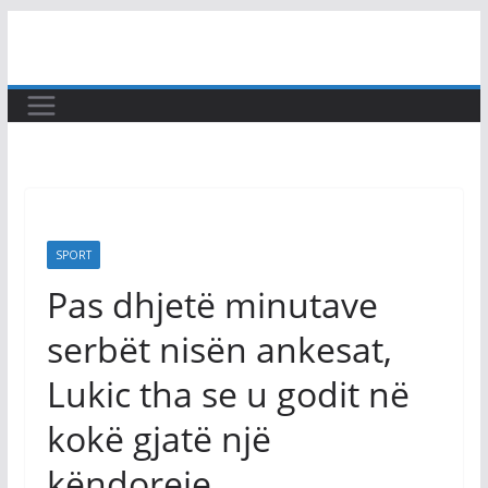
Skip
to
content
SPORT
Pas dhjetë minutave
serbët nisën ankesat,
Lukic tha se u godit në
kokë gjatë një
këndoreje