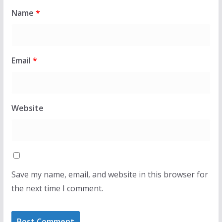
Name
*
Email
*
Website
Save my name, email, and website in this browser for
the next time I comment.
LAJMET
m
Deklarata e Zelenskyt për Kosovën, Rama largon