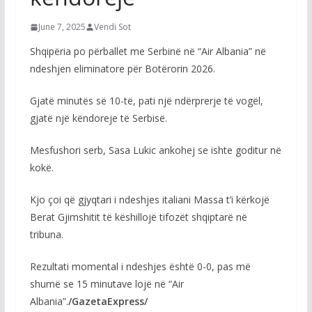
June 7, 2025
Vendi Sot
Shqipëria po përballet me Serbinë në “Air Albania” në
ndeshjen eliminatore për Botërorin 2026.
Gjatë minutës së 10-të, pati një ndërprerje të vogël,
gjatë një këndoreje të Serbisë.
Mesfushori serb, Sasa Lukic ankohej se ishte goditur në
kokë.
Kjo çoi që gjyqtari i ndeshjes italiani Massa t’i kërkojë
Berat Gjimshitit të këshillojë tifozët shqiptarë në
tribuna.
Rezultati momental i ndeshjes është 0-0, pas më
shumë se 15 minutave lojë në “Air
Albania”.
/GazetaExpress/