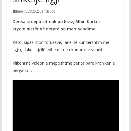
June 7, 2025
Vendi Sot
Derisa si deputet nuk po lëviz, Albin Kurti si
kryeministër në detyrë po merr vendime.
Këto, sipas monitoruesve, janë në kundërshtim me
ligjin, duke i sjellë edhe dëme ekonomike vendit.
Klikoni në videon e mëposhtme për ta parë kronikën e
përgatitur: