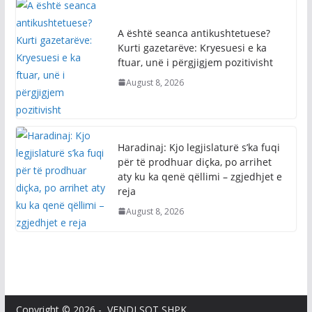
A është seanca antikushtetuese?
Kurti gazetarëve: Kryesuesi e ka
ftuar, unë i përgjigjem pozitivisht
August 8, 2026
Haradinaj: Kjo legjislaturë s’ka fuqi
për të prodhuar diçka, po arrihet
aty ku ka qenë qëllimi – zgjedhjet e
reja
August 8, 2026
Copyright © 2026 - VENDI SOT SHPK