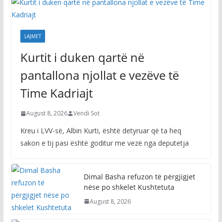
LAJMET
Kurtit i duken qartë në
pantallona njollat e vezëve të
Time Kadriajt
August 8, 2026
Vendi Sot
Kreu i LVV-së, Albin Kurti, është detyruar që ta heq
sakon e tij pasi është goditur me vezë nga deputetja
Dimal Basha refuzon të përgjigjet
nëse po shkelet Kushtetuta
August 8, 2026