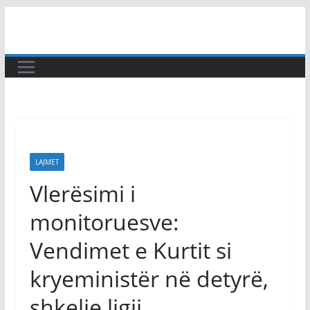
Skip
to
content
LAJMET
Vlerësimi i
monitoruesve:
Vendimet e Kurtit si
kryeministër në detyrë,
shkelje ligji