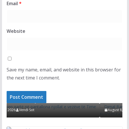
Email
*
Website
Save my name, email, and website in this browser for
the next time I comment.
LAJMET
ntallona njollat e
Dimal Basha refuzon të përgjigj
shkelet Kushtetuta
August 8, 2026
Vendi Sot