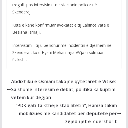
rregullt pas intervisimit në stacionin policor në
Skenderaj.
Këtë e kanë konfirmuar avokatët e tij Labinot Vata e
Besiana Ismajli.
Intervistimi i tij u bë lidhur me incidentin e djeshëm në
Skenderaj, ku u Hysni Mehani nga VV’ja u sulmuar
fizikisht.
Abdixhiku e Osmani takojnë qytetarët e Vitisë:
Sa shumë interesim e debat, politika ka kuptim
vetëm kur dëgjon
“PDK gati ta kthejë stabilitetin”, Hamza takim
mobilizues me kandidatët për deputetë për
zgjedhjet e 7 qershorit