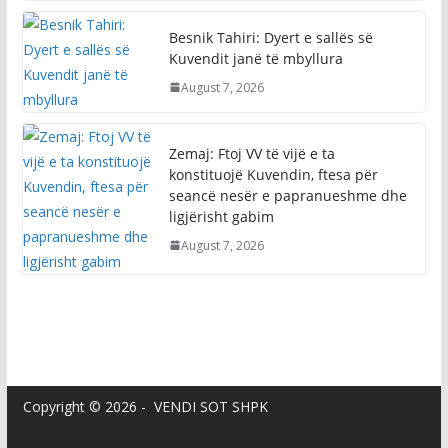
Besnik Tahiri: Dyert e sallës së
Kuvendit janë të mbyllura
August 7, 2026
Zemaj: Ftoj VV të vijë e ta
konstituojë Kuvendin, ftesa për
seancë nesër e papranueshme dhe
ligjërisht gabim
August 7, 2026
Copyright © 2026 - VENDI SOT SHPK