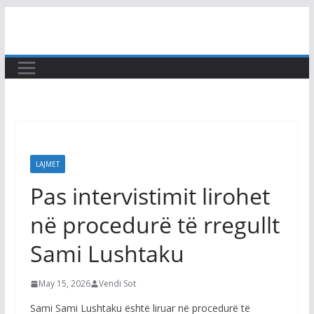
Skip
to
content
LAJMET
Pas intervistimit lirohet
në procedurë të rregullt
Sami Lushtaku
May 15, 2026
Vendi Sot
Sami Sami Lushtaku është liruar në procedurë të