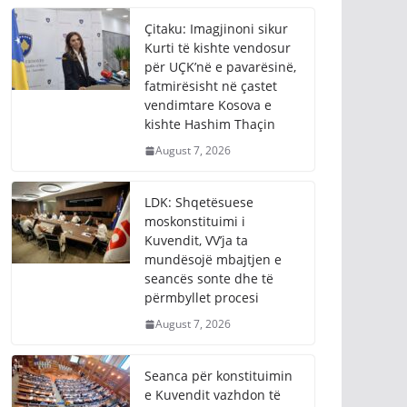
Çitaku: Imagjinoni sikur
Kurti të kishte vendosur
për UÇK’në e pavarësinë,
fatmirësisht në çastet
vendimtare Kosova e
kishte Hashim Thaçin
August 7, 2026
LDK: Shqetësuese
moskonstituimi i
Kuvendit, VV’ja ta
mundësojë mbajtjen e
seancës sonte dhe të
përmbyllet procesi
August 7, 2026
Seanca për konstituimin
e Kuvendit vazhdon të