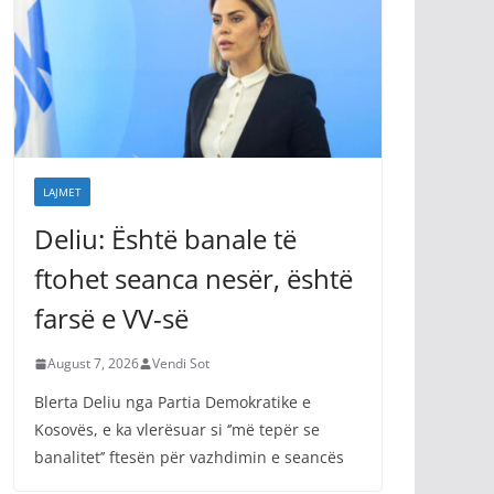
LAJMET
Deliu: Është banale të
ftohet seanca nesër, është
farsë e VV-së
August 7, 2026
Vendi Sot
Blerta Deliu nga Partia Demokratike e
Kosovës, e ka vlerësuar si ‘’më tepër se
banalitet’’ ftesën për vazhdimin e seancës