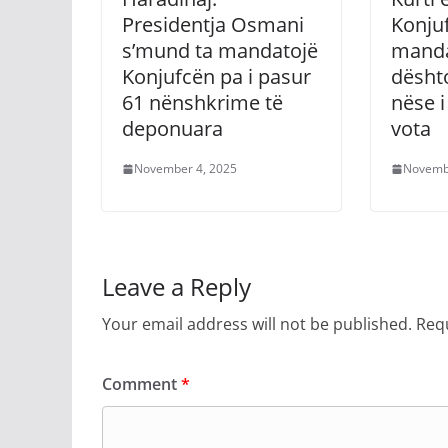
Presidentja Osmani
Konju
s’mund ta mandatojë
manda
Konjufcën pa i pasur
dështo
61 nënshkrime të
nëse i
deponuara
vota
November 4, 2025
Novemb
Leave a Reply
Your email address will not be published.
Requ
Comment
*