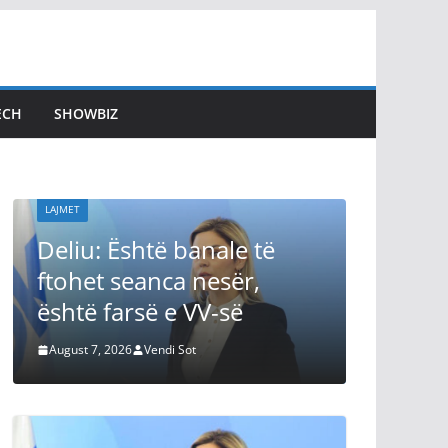
ECH
SHOWBIZ
LAJMET
Çitaku: Imagjinoni 
Kurti të kishte ven
për UÇK’në e pavar
shtë banale të
fatmirësisht në ças
eanca nesër,
vendimtare Kosova
rsë e VV-së
kishte Hashim Tha
6
Vendi Sot
August 7, 2026
Vendi Sot