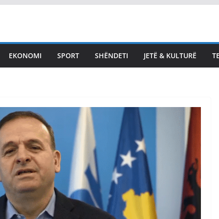
EKONOMI
SPORT
SHËNDETI
JETË & KULTURË
T
LAJMET
LAJMET
Seanca për konstituimin
Deliu: Ë
e Kuvendit vazhdon të
ftohet s
shtunën në orën 11:00
është fa
August 7, 2026
Vendi Sot
August 7, 202