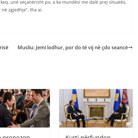
 keq, unë veçanërisht po, a ka mundësi me dalë prej situatës,
 në zgjedhje”, tha ai.
risë
Musliu: Jemi lodhur, por do të vij në çdo seancë
 e propozon
Kurti përfundon