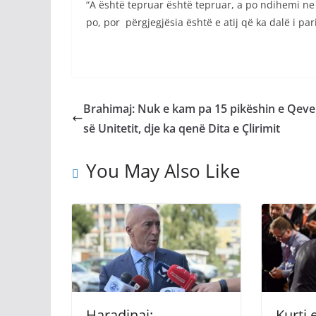
“A është tepruar është tepruar, a po ndihemi ne
po, por përgjegjësia është e atij që ka dalë i pari
Brahimaj: Nuk e kam pa 15 pikëshin e Qeve
së Unitetit, dje ka qenë Dita e Çlirimit
You May Also Like
Haradinaj:
Kurti