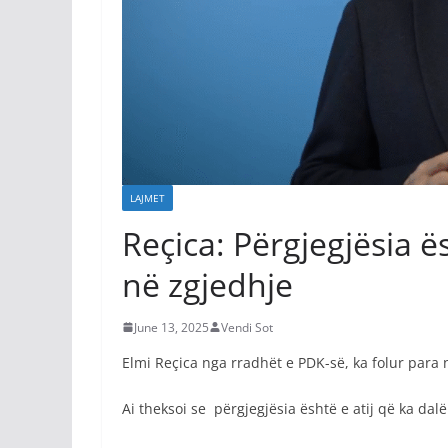
LAJMET
Reçica: Përgjegjësia ës
në zgjedhje
June 13, 2025
Vendi Sot
Elmi Reçica nga rradhët e PDK-së, ka folur para n
Ai theksoi se përgjegjësia është e atij që ka dalë