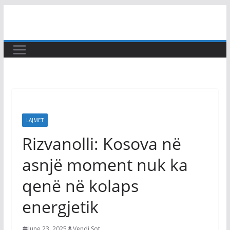
Skip
to
content
LAJMET
Rizvanolli: Kosova në
asnjë moment nuk ka
qenë në kolaps
energjetik
June 23, 2025
Vendi Sot