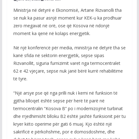
Ministrja në detyrë e Ekonomisë, Artane Rizvanolli tha
se nuk ka pasur asnjë moment kur KEK-u ka prodhuar
zero megavat në orë, ose që Kosova në ndonjë
moment ka qenë në kolaps energjetik.
Në një konferencë për media, ministrja në detyrë tha se
kanë sfida në sektorin energjetik, sepse sipas
Rizvanollit, siguria furnizimit varet nga termocentralet
62 e 42 vjeçare, sepse nuk janë bërë kurrë rehabilitime
të tyre.
“Një arsye pse që nga prilli nuk i kemi në funksion të
gjitha blloqet është sepse për herë të parë në
termocentralin “Kosova B” po i modernizojmë turbinat
dhe rrjedhimisht blloku B2 është jashtë funksionit për tu
kryer këto operime për gati 6 muaj. Kjo është një
sakrificë e përkohshme, por e domosdoshme, dhe