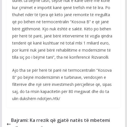
duhet ta bëjmë tash, sepse nuk e kanë bërë me kohë
kur çmimet e importit kanë qenë trefish më të lira. Po
thuhet ndër të tjera që këto janë remonte të rregullta
që po bëhen në termocentralin “Kosova B” e që janë
bërë gjithmonë. Kjo nuk është e saktë. Këto po bëhen
për herë të parë, janë bërë intervenime të vogla qindra
tenderë që kanë kushtuar në total mbi 1 miliard euro,
por kurrë nuk janë bërë rehabilitime e modernizime të
tilla siç po i bëjmë tani”, tha në konferencë Rizvanolli.
Ajo tha se për herë të parë në termocentralin “Kosova
B” po bëjnë modernizimin e turbinave, vendosjen e
filterëve dhe një sërë investimesh përcjellëse që, sipas
saj, do ta rrisin kapacitetin për 80 megavat dhe do ta
ulin dukshëm ndotjen./rtk/
Bajrami: Ka rrezik që gjatë natës të mbetemi