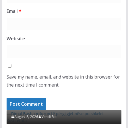
Email
*
Website
Save my name, email, and website in this browser for
the next time I comment.
LAJMET
A
Dimal Basha refuzon të përgjigjet nëse po
g
shkelet Kushtetuta
p
August 8, 2026
Vendi Sot