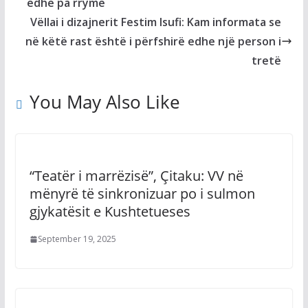
edhe pa rrymë
Vëllai i dizajnerit Festim Isufi: Kam informata se
në këtë rast është i përfshirë edhe një person i
tretë
You May Also Like
“Teatër i marrëzisë”, Çitaku: VV në
mënyrë të sinkronizuar po i sulmon
gjykatësit e Kushtetueses
September 19, 2025