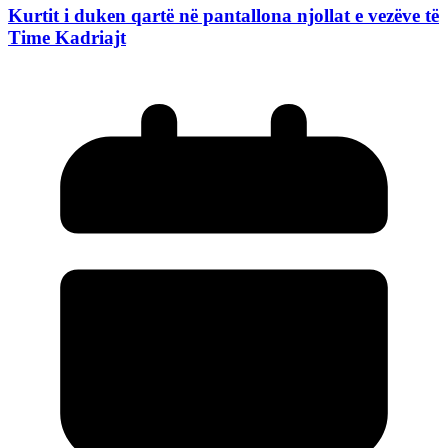
Kurtit i duken qartë në pantallona njollat e vezëve të
Time Kadriajt