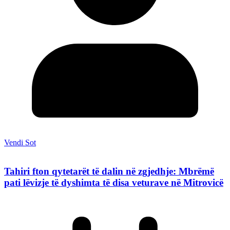
Vendi Sot
Tahiri fton qytetarët të dalin në zgjedhje: Mbrëmë
pati lëvizje të dyshimta të disa veturave në Mitrovicë