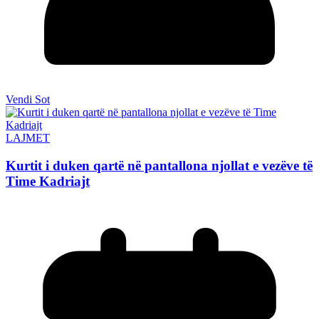
Vendi Sot
LAJMET
Kurtit i duken qartë në pantallona njollat e vezëve të
Time Kadriajt