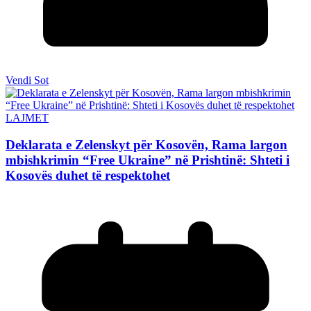
Vendi Sot
LAJMET
Deklarata e Zelenskyt për Kosovën, Rama largon
mbishkrimin “Free Ukraine” në Prishtinë: Shteti i
Kosovës duhet të respektohet