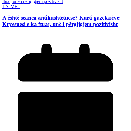
LAJMET
A është seanca antikushtetuese? Kurti gazetarëve:
Kryesuesi e ka ftuar, unë i përgjigjem pozitivisht