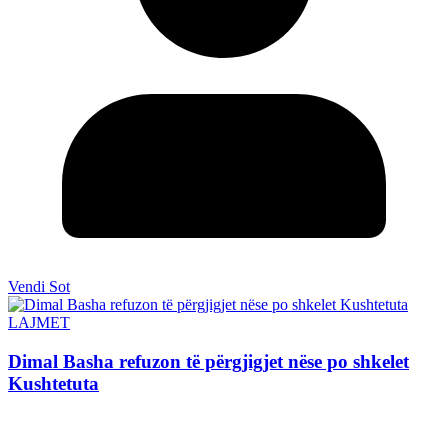
Vendi Sot
LAJMET
Dimal Basha refuzon të përgjigjet nëse po shkelet
Kushtetuta