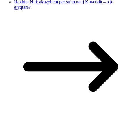
Haxhiu: Nuk akuzohem për sulm ndaj Kuvendit – a je
gjyqtare?