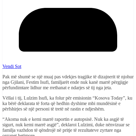
Vendi Sot
Pak më shumë se një muaj pas vdekjes tragjike të dizajnerit të njohur
nga Gjilani, Festim Isufi, familjarët ende nuk kanë marrë përgjigje
përfundimtare lidhur me rrethanat e ndarjes së tij nga jeta.
Vëllai i tij, Lulzim Isufi, ka folur për emisionin “Kosova Today”, ku
ka bërë deklarata të forta që hedhin dyshime mbi mundësinë e
përfshirjes së një personi të tretë në rastin e ndjeshëm.
“Akoma nuk e kemi marrë raportin e autopsisë. Nuk ka asgjë të
sigurt, nuk kemi marrë asgjë”, deklaroi Lulzimi, duke nënvizuar se
familja vazhdon të qëndrojë në pritje të rezultateve zyrtare nga
organet hetimore.