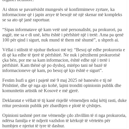
Ai shton se pavarësisht mungesës së konfirmimeve zyrtare, ka
informacione që i japin arsye të besojë në një skenar më kompleks
se sa ato që janë raportuar.
“Sipas informatave që kam vetë unë personalisht, pa prokurori, pa
asgjë, me sa e di unë, këtu është i përfshirë një i tretë. Ama pa qenë
100 për qind i sigurt, nuk mund të them më shumë”, u shpreh ai.
Vëllai i stilistit të njohur theksoi më tej: “Besoj që edhe prokuroria e
di që ka edhe të tjerë të përfshirë. Ne nuk i përzihemi prokurorisë
çka bën, por me sa kam informacion, është edhe një i tretë i
përfshirë. Kam thënë që po dyshoj, mirëpo tani në bazë të
informacioneve që kam, po besoj që kjo është e sigurt”.
Festim Isufi u gjet i pajetë më 9 maj 2025 në banesën e tij në
Prishtinë, dhe që nga ajo kohë, lajmi tronditi opinionin publik dhe
komunitetin artistik në Kosovë e më gjerë.
Deklaratat e vëllait të tij kanë risjellë vëmendjen ndaj këtij rasti, duke
rritur presionin publik për zbardhjen e plotë të çështjes.
Opinioni tashmë pret me vëmendje çdo zhvillim të ri nga prokuroria,
ndërsa familja e të ndjerit vazhdon të kërkojë të vërtetën për
humbjen e njeriut të tyre të dashur.