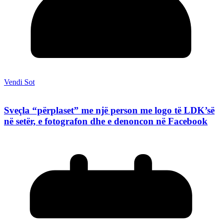
Vendi Sot
Sveçla “përplaset” me një person me logo të LDK’së
në setër, e fotografon dhe e denoncon në Facebook