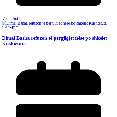
Vendi Sot
LAJMET
Dimal Basha refuzon të përgjigjet nëse po shkelet
Kushtetuta