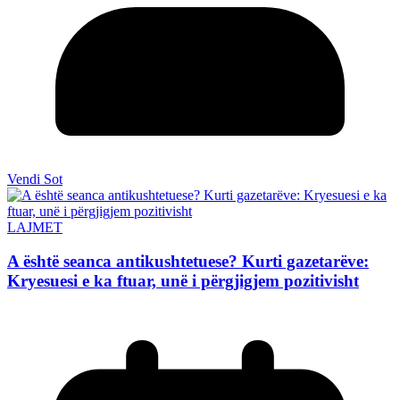
Vendi Sot
LAJMET
A është seanca antikushtetuese? Kurti gazetarëve:
Kryesuesi e ka ftuar, unë i përgjigjem pozitivisht