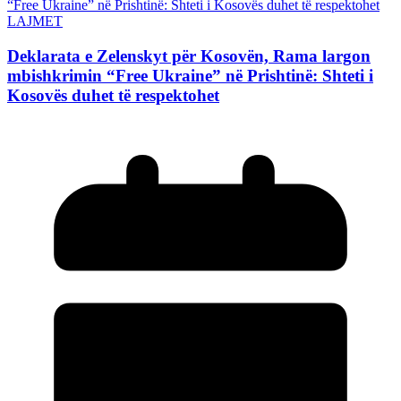
LAJMET
Deklarata e Zelenskyt për Kosovën, Rama largon
mbishkrimin “Free Ukraine” në Prishtinë: Shteti i
Kosovës duhet të respektohet