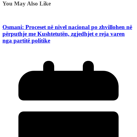
You May Also Like
Osmani: Proceset në nivel nacional po zhvillohen në
përputhje me Kushtetutën, zgjedhjet e reja varen
nga partitë politike