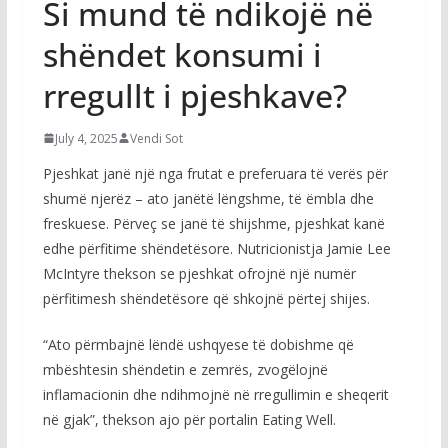
Si mund të ndikojë në
shëndet konsumi i
rregullt i pjeshkave?
July 4, 2025
Vendi Sot
Pjeshkat janë një nga frutat e preferuara të verës për
shumë njerëz – ato janëtë lëngshme, të ëmbla dhe
freskuese. Përveç se janë të shijshme, pjeshkat kanë
edhe përfitime shëndetësore. Nutricionistja Jamie Lee
McIntyre thekson se pjeshkat ofrojnë një numër
përfitimesh shëndetësore që shkojnë përtej shijes.
“Ato përmbajnë lëndë ushqyese të dobishme që
mbështesin shëndetin e zemrës, zvogëlojnë
inflamacionin dhe ndihmojnë në rregullimin e sheqerit
në gjak”, thekson ajo për portalin Eating Well.