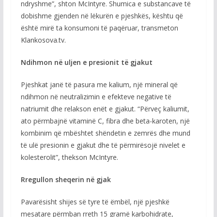
ndryshme”, shton McIntyre. Shumica e substancave të
dobishme gjenden në lëkurën e pjeshkës, kështu që
është mirë ta konsumoni të paqëruar, transmeton
Klankosova.tv.
Ndihmon në uljen e presionit të gjakut
Pjeshkat janë të pasura me kalium, një mineral që
ndihmon në neutralizimin e efekteve negative të
natriumit dhe relakson enët e gjakut. “Përveç kaliumit,
ato përmbajnë vitaminë C, fibra dhe beta-karoten, një
kombinim që mbështet shëndetin e zemrës dhe mund
të ulë presionin e gjakut dhe të përmirësojë nivelet e
kolesterolit”, thekson McIntyre.
Rregullon sheqerin në gjak
Pavarësisht shijes së tyre të ëmbël, një pjeshkë
mesatare përmban rreth 15 gramë karbohidrate,