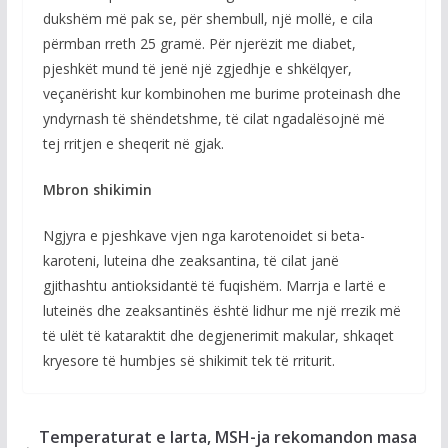
dukshëm më pak se, për shembull, një mollë, e cila
përmban rreth 25 gramë. Për njerëzit me diabet,
pjeshkët mund të jenë një zgjedhje e shkëlqyer,
veçanërisht kur kombinohen me burime proteinash dhe
yndyrnash të shëndetshme, të cilat ngadalësojnë më
tej rritjen e sheqerit në gjak.
Mbron shikimin
Ngjyra e pjeshkave vjen nga karotenoidet si beta-
karoteni, luteina dhe zeaksantina, të cilat janë
gjithashtu antioksidantë të fuqishëm. Marrja e lartë e
luteinës dhe zeaksantinës është lidhur me një rrezik më
të ulët të kataraktit dhe degjenerimit makular, shkaqet
kryesore të humbjes së shikimit tek të rriturit.
Temperaturat e larta, MSH-ja rekomandon masa