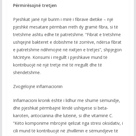
Përmirësojnë tretjen
Pjeshkat janë një burim i mirë i fibrave dietike – një
pjeshkë mesatare përmban rreth dy gramë fibra, si të
tretshme ashtu edhe të patretshme. “Fibrat e tretshme
ushqejnë bakteret e dobishme të zorrëve, ndërsa fibrat
e patretshme ndihmojnë në nxitjen e tretjes”, shpjegon
McIntyre. Konsumi i rregullt i pjeshkave mund të
kontribuojë në një tretje më të rregullt dhe të
shëndetshme.
Zvogëlojnë inflamacionin
Inflamacioni kronik është i lidhur me shumë sëmundje,
dhe pjeshkat përmbajnë lëndë ushqyese si beta-
karoten, antocianina dhe luteinë, si dhe vitaminë C.
“Këto komponime mbrojnë qelizat nga stresi oksidativ, i
cili mund të kontribuojë në zhvillimin e sëmundjeve të