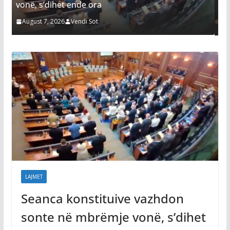
Abdixhiku pas takimit me Kurtin: Jemi shu
larg marrëveshjes
August 7, 2026
Vendi Sot
LAJMET
Seanca konstituive vazhdon
sonte në mbrëmje vonë, s’dihet