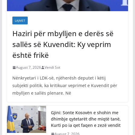
LAJMET
Haziri për mbylljen e derës së
sallës së Kuvendit: Ky veprim
është frikë
August 7, 2026
Vendi Sot
Nënkryetari i LDK-së, njëherësh deputet i këtij
subjekti politik, ka kritikuar veprimet e Kuvendit për
mbylljen e sallës plenare. Në
Gjini: Sonte Kosovën e shohin me
dhimbje qytetarët dhe miqtë tanë,
Kurti po ia qet faqen e zezë vendit
August 7, 2026