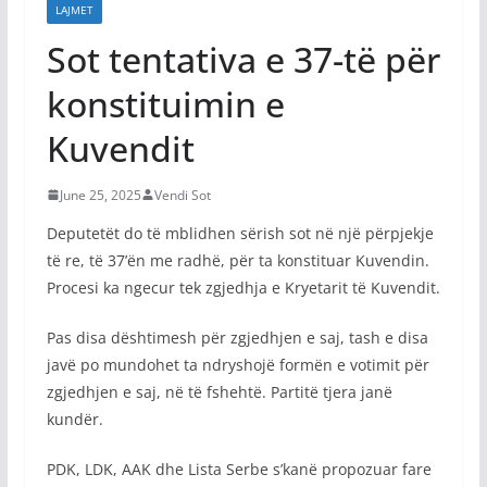
LAJMET
Sot tentativa e 37-të për
konstituimin e
Kuvendit
June 25, 2025
Vendi Sot
Deputetët do të mblidhen sërish sot në një përpjekje
të re, të 37’ën me radhë, për ta konstituar Kuvendin.
Procesi ka ngecur tek zgjedhja e Kryetarit të Kuvendit.
Pas disa dështimesh për zgjedhjen e saj, tash e disa
javë po mundohet ta ndryshojë formën e votimit për
zgjedhjen e saj, në të fshehtë. Partitë tjera janë
kundër.
PDK, LDK, AAK dhe Lista Serbe s’kanë propozuar fare