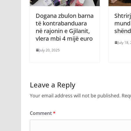
Dogana zbulon barna
Shtri
të kontrabanduara
mund 
në rajonin e Gjilanit,
shënd
vlera mbi 4 mijë euro
July 18,
July 20, 2025
Leave a Reply
Your email address will not be published.
Requ
Comment
*