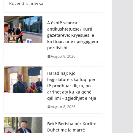
A është seanca
antikushtetuese? Kurti
gazetarëve: Kryesuesi e
ka ftuar, unë i përgjigjem
pozitivisht
August 8, 2026
Haradinaj: Kjo
legjislaturë s’ka fuqi për
të prodhuar diçka, po
arrihet aty ku ka qenë
qëllimi – zgjedhjet e reja
August 8, 2026
Bekë Berisha për Kurtin:
Duhet me ia marrë
qeverinë këtij njeriu të