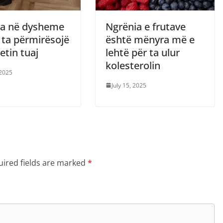
rja në dysheme
Ngrënia e frutave
ta përmirësojë
është mënyra më e
etin tuaj
lehtë për ta ulur
kolesterolin
 2025
July 15, 2025
ired fields are marked
*