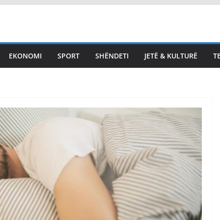
EKONOMI
SPORT
SHËNDETI
JETË & KULTURË
T
për Kurtin:
marrë
LAJMET
 njeriu të
Dimal Basha refuzon të
me
përgjigjet nëse po
ër media
shkelet Kushtetuta
t
August 8, 2026
Vendi Sot