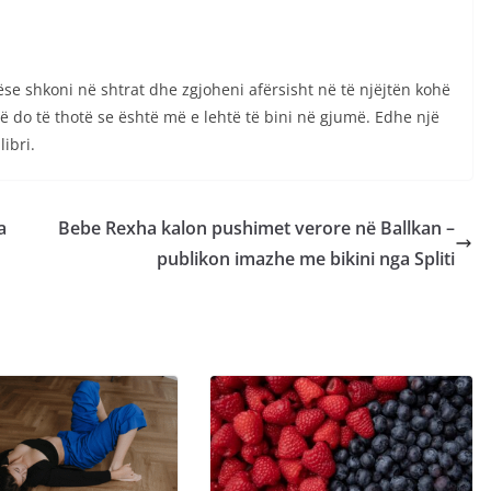
se shkoni në shtrat dhe zgjoheni afërsisht në të njëjtën kohë
 që do të thotë se është më e lehtë të bini në gjumë. Edhe një
ibri.
a
Bebe Rexha kalon pushimet verore në Ballkan –
publikon imazhe me bikini nga Spliti