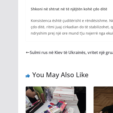
Shkoni në shtrat në të njëjtën kohë çdo ditë
Konsistenca është çuditërisht e rëndësishme. Në
çdo ditë, ritmi juaj cirkadian do të stabilizohet,
ndryshim prej një ore mund t’ju nxjerrë nga ekuil
Sulmi rus në Kiev të Ukrainës, vritet një gru
You May Also Like