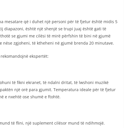
a mesatare që i duhet një personi për të fjetur është midis 5
 diapazoni, është një shenjë se trupi juaj është gati të
hotë se gjumi me cilësi të mirë përfshin të bini në gjumë
e nëse zgjoheni, të ktheheni në gjumë brenda 20 minutave.
rë rekomandojnë ekspertët:
ohuni të fikni ekranet, të ndalni dritat, të lwshoni muzikë
ë paktën një orë para gjumit. Temperatura ideale për të fjetur
umë e nxehtë ose shumë e ftohtë.
mund të flini, një suplement cilësor mund të ndihmojë.