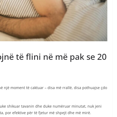
në të flini në më pak se 20
në një moment të caktuar – disa më rrallë, disa pothuajse çdo
 duke shikuar tavanin dhe duke numëruar minutat, nuk jeni
ta, por efektive për të fjetur më shpejt dhe më mirë.