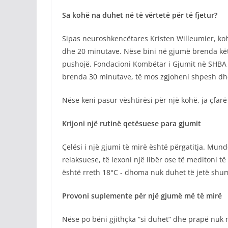
Sa kohë na duhet në të vërtetë për të fjetur?
Sipas neuroshkencëtares Kristen Willeumier, koh
dhe 20 minutave. Nëse bini në gjumë brenda këtij
pushojë. Fondacioni Kombëtar i Gjumit në SHBA t
brenda 30 minutave, të mos zgjoheni shpesh dh
Nëse keni pasur vështirësi për një kohë, ja çfa
Krijoni një rutinë qetësuese para gjumit
Çelësi i një gjumi të mirë është përgatitja. Mund
relaksuese, të lexoni një libër ose të meditoni t
është rreth 18°C ​​- dhoma nuk duhet të jetë sh
Provoni suplemente për një gjumë më të mirë
Nëse po bëni gjithçka “si duhet” dhe prapë nuk 