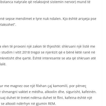
stanca natyrale që relaksojnë sistemin nervor) mund të
lenë sepse mendimet e tyre nuk ndalen. Kjo është arsyeja pse
laksohet”.
 vlen të provoni një zakon të thjeshtë: shkruani një listë me
ë studim i vitit 2018 tregoi se njerëzit që e bënë këtë ranë në
kretisht dhe qartë. Është interesante se ata që shkruan atë
alë.
ur me magnez ose një filxhan çaj kamomili, por përveç
 shmangni vaktet e mëdha, alkoolin dhe, sigurisht, kafeinën.
aj duhet të tretet ndërsa duhet të flini, kafeina është një
 se alkooli ndërhyn në gjumin REM.