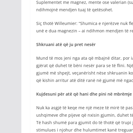
Suplementet me magnez, mente ose valerian (sub
ndihmojnë mendjen tuaj të qetësohet.
Siç thotë Willeumier: “Shumica e njerëzve nuk f
unë e dua magnezin – ai ndihmon mendjen të re
Shkruani atë që ju pret nesër
Mund të mos jeni nga ata që mbajnë ditar, por ia
gjërat që duhet të bëni nesër para se të flini. Nj
gjumë më shpejt, veçanërisht nëse shkruanin kon
që kishin arritur atë ditë ranë në gjumë më ngad
Kujdesuni për atë që hani dhe pini në mbrëmje
Nuk ka asgjë të keqe me një meze të mirë të pas
ushqimeve dhe pijeve që nxisin gjumin, duhet të
Të hash shumë para gjumit do të thotë që trupi ju
stimulues i njohur dhe hulumtimet kanë treguar