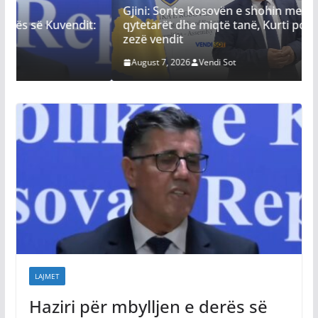
Gjini: Sonte Kosovën e shohin me dhimbje
it:
qytetarët dhe miqtë tanë, Kurti po ia qet faqen e
zezë vendit
August 7, 2026
Vendi Sot
LAJMET
Haziri për mbylljen e derës së