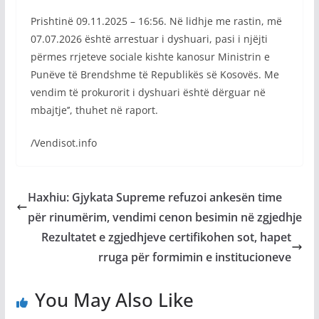
Prishtinë 09.11.2025 – 16:56. Në lidhje me rastin, më
07.07.2026 është arrestuar i dyshuari, pasi i njëjti
përmes rrjeteve sociale kishte kanosur Ministrin e
Punëve të Brendshme të Republikës së Kosovës. Me
vendim të prokurorit i dyshuari është dërguar në
mbajtje’’, thuhet në raport.
/Vendisot.info
Haxhiu: Gjykata Supreme refuzoi ankesën time
për rinumërim, vendimi cenon besimin në zgjedhje
Rezultatet e zgjedhjeve certifikohen sot, hapet
rruga për formimin e institucioneve
You May Also Like