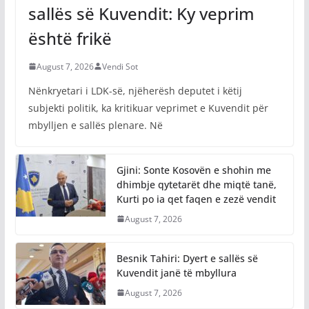
sallës së Kuvendit: Ky veprim
është frikë
August 7, 2026
Vendi Sot
Nënkryetari i LDK-së, njëherësh deputet i këtij
subjekti politik, ka kritikuar veprimet e Kuvendit për
mbylljen e sallës plenare. Në
Gjini: Sonte Kosovën e shohin me
dhimbje qytetarët dhe miqtë tanë,
Kurti po ia qet faqen e zezë vendit
August 7, 2026
Besnik Tahiri: Dyert e sallës së
Kuvendit janë të mbyllura
August 7, 2026