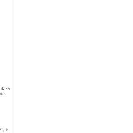
nuk ka
atës.
ë”, e