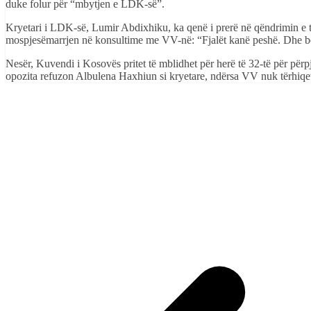
duke folur për “mbytjen e LDK-së”.
Kryetari i LDK-së, Lumir Abdixhiku, ka qenë i prerë në qëndrimin e 
mospjesëmarrjen në konsultime me VV-në: “Fjalët kanë peshë. Dhe besa
Nesër, Kuvendi i Kosovës pritet të mblidhet për herë të 32-të për përpj
opozita refuzon Albulena Haxhiun si kryetare, ndërsa VV nuk tërhiqet