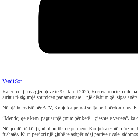
Vendi Sot
Katër muaj pas zgjedhjeve të 9 shkurtit 2025, Kosova mbetet ende pa n
arritur të sigurojë shumicën parlamentare – një dështim që, sipas anëta
Në një intervistë për ATV, Konjufca pranoi se fjalori i përdorur nga K
“Mendoj që e kemi paguar një çmim për këtë – ç’është e vërteta”, ka d
Në qendër të këtij çmimi politik që përmend Konjufca është refuzimi
fushatës, Kurti përdori një gjuhë të ashpër ndaj partive rivale, sidom