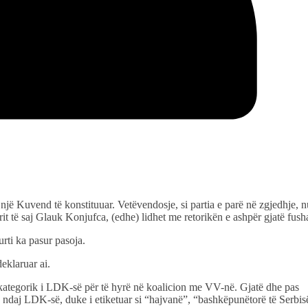
jë Kuvend të konstituuar. Vetëvendosje, si partia e parë në zgjedhje, 
rit të saj Glauk Konjufca, (edhe) lidhet me retorikën e ashpër gjatë fush
urti ka pasur pasoja.
eklaruar ai.
 kategorik i LDK-së për të hyrë në koalicion me VV-në. Gjatë dhe pas
os ndaj LDK-së, duke i etiketuar si “hajvanë”, “bashkëpunëtorë të Serbis