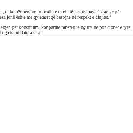
tij, duke përmendur “moçalin e madh të pështymave” si arsye për
 jonë është me qytetarët që besojnë në respekt e dinjitet.”
ekjen për konstituim. Por partitë mbeten të ngurta në pozicionet e tyre:
 nga kandidatura e saj.