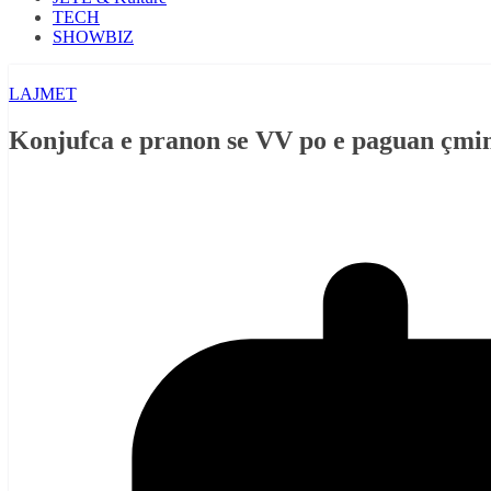
TECH
SHOWBIZ
LAJMET
Konjufca e pranon se VV po e paguan çmimi