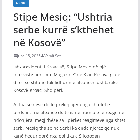
LAJMET
Stipe Mesiq: “Ushtria
serbe kurrë s’kthehet
në Kosovë”
June 15, 2025
Vendi Sot
Ish-presidenti i Kroacisë, Stipe Mesiq në një
intervistë për “Info Magazine” në Klan Kosova gjatë
ditës së shtunë foli lidhur me aleancën ushtarake
Kosovë-Kroaci-Shqipëri.
Ai tha se nëse do të prekej njëra nga shtetet e
përfshira në aleancë do të ishte normale të reagonte
ndonjëra, megjithëse sa i përket reagimeve nga shteti
serb, Mesiq tha se në Serbi ka ende njerëz që nuk
kanë hequr dorë nga politika e Sllobodan