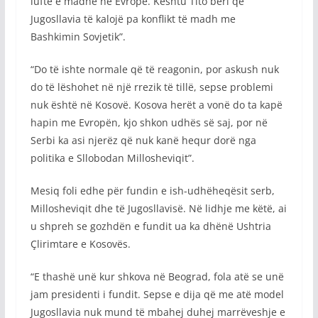
luftë e madhe në Evropë. Kështu Tito bëri që
Jugosllavia të kalojë pa konflikt të madh me
Bashkimin Sovjetik”.
“Do të ishte normale që të reagonin, por askush nuk
do të lëshohet në një rrezik të tillë, sepse problemi
nuk është në Kosovë. Kosova herët a vonë do ta kapë
hapin me Evropën, kjo shkon udhës së saj, por në
Serbi ka asi njerëz që nuk kanë hequr dorë nga
politika e Sllobodan Millosheviqit”.
Mesiq foli edhe për fundin e ish-udhëheqësit serb,
Millosheviqit dhe të Jugosllavisë. Në lidhje me këtë, ai
u shpreh se gozhdën e fundit ua ka dhënë Ushtria
Çlirimtare e Kosovës.
“E thashë unë kur shkova në Beograd, fola atë se unë
jam presidenti i fundit. Sepse e dija që me atë model
Jugosllavia nuk mund të mbahej duhej marrëveshje e