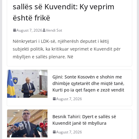
sallës së Kuvendit: Ky veprim
është frikë
August 7, 2026
Vendi Sot
Nënkryetari i LDK-së, njëherësh deputet i këtij
subjekti politik, ka kritikuar veprimet e Kuvendit për
mbylljen e sallës plenare. Në
Gjini: Sonte Kosovën e shohin me
dhimbje qytetarët dhe miqtë tanë,
Kurti po ia qet faqen e zezë vendit
August 7, 2026
Besnik Tahiri: Dyert e sallës së
Kuvendit janë të mbyllura
August 7, 2026