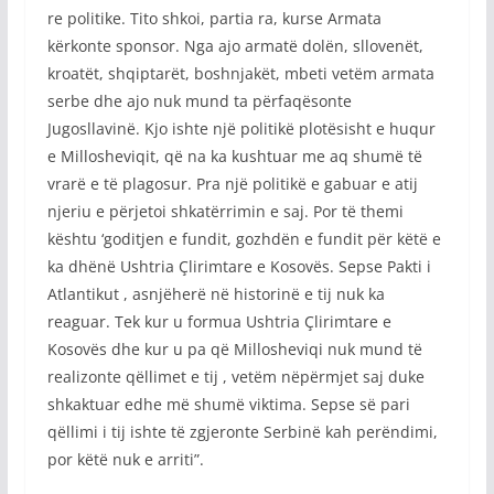
re politike. Tito shkoi, partia ra, kurse Armata
kërkonte sponsor. Nga ajo armatë dolën, sllovenët,
kroatët, shqiptarët, boshnjakët, mbeti vetëm armata
serbe dhe ajo nuk mund ta përfaqësonte
Jugosllavinë. Kjo ishte një politikë plotësisht e huqur
e Millosheviqit, që na ka kushtuar me aq shumë të
vrarë e të plagosur. Pra një politikë e gabuar e atij
njeriu e përjetoi shkatërrimin e saj. Por të themi
kështu ‘goditjen e fundit, gozhdën e fundit për këtë e
ka dhënë Ushtria Çlirimtare e Kosovës. Sepse Pakti i
Atlantikut , asnjëherë në historinë e tij nuk ka
reaguar. Tek kur u formua Ushtria Çlirimtare e
Kosovës dhe kur u pa që Millosheviqi nuk mund të
realizonte qëllimet e tij , vetëm nëpërmjet saj duke
shkaktuar edhe më shumë viktima. Sepse së pari
qëllimi i tij ishte të zgjeronte Serbinë kah perëndimi,
por këtë nuk e arriti”.