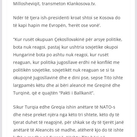
Millosheviqit, transmeton Klankosova.tv.
Ndër të tjera ish-presidenti kroat shtoi se Kosova do
të kapi hapin me Evropën, ‘herët ose vonë’.
“Kur rusët okupuan Çekosllovakinë për arsye politike,
bota nuk reagoi, pastaj kur ushtria sovjetike okupoi
Hungarinë bota po ashtu nuk reagoi, kur rusët
reaguan, kur politika jugosllave erdhi në konflikt me
politikën sovjetike, sovjetikët nuk reaguan se si ta
okupojnë Jugosllavinë dhe e dini pse, sepse Tito ishte
largpamës këtu dhe ai bëri aleancë me Greqinë dhe
Turqinë, që e quajtën “Pakti i Ballkanit”.
Sikur Turqia edhe Greqia ishin anëtare të NATO-s
dhe nëse preket njëra nga këto tri shtete, këto dy të
tjerat duhet të reagojnë, për shkak se dy të tjerët janë
anëtarë të Aleancës së madhe, atëherë kjo do të ishte