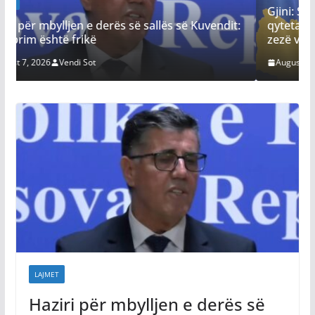
Gjini: Sonte Kosovën e shohin me dhimbje
vendit:
qytetarët dhe miqtë tanë, Kurti po ia qet faqen 
zezë vendit
August 7, 2026
Vendi Sot
LAJMET
Haziri për mbylljen e derës së