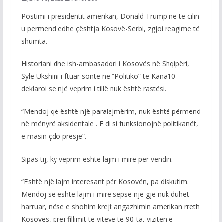
Postimi i presidentit amerikan, Donald Trump në të cilin
u permend edhe çështja Kosovë-Serbi, zgjoi reagime të
shumta.
Historiani dhe ish-ambasadori i Kosovës në Shqipëri,
Sylë Ukshini i ftuar sonte në “Politiko” të Kana10
deklaroi se një veprim i tillë nuk është rastësi.
“Mendoj që është një paralajmërim, nuk është përmend
në mënyrë aksidentale . E di si funksionojnë politikanët,
e masin çdo presje“.
Sipas tij, ky veprim është lajm i mirë për vendin.
“Është një lajm interesant për Kosovën, pa diskutim.
Mendoj se është lajm i mirë sepse një gjë nuk duhet
harruar, nëse e shohim krejt angazhimin amerikan rreth
Kosovës, prej fillimit të viteve të 90-ta, vizitën e