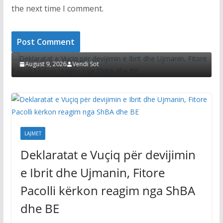
the next time I comment.
LAJMET
Deklaratat e Vuçiq për devijimin e Ibrit dhe
D
Ujmanin, Fitore Pacolli kërkon reagim nga ShBA
k
dhe BE
v
August 9, 2026
Vendi Sot
LAJMET
Deklaratat e Vuçiq për devijimin
e Ibrit dhe Ujmanin, Fitore
Pacolli kërkon reagim nga ShBA
dhe BE