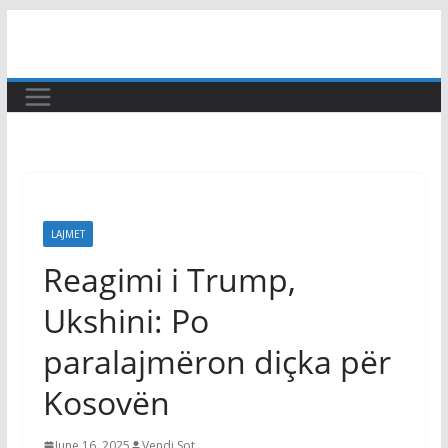
Skip
to
content
LAJMET
Reagimi i Trump,
Ukshini: Po
paralajmëron diçka për
Kosovën
June 16, 2025
Vendi Sot