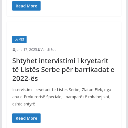
Read More
LAJMET
June 17, 2025
Vendi Sot
Shtyhet intervistimi i kryetarit
të Listës Serbe për barrikadat e
2022-ës
Intervistimi i kryetarit të Listës Serbe, Zlatan Elek, nga
ana e Prokurorisë Speciale, i paraparë të mbahej sot,
është shtyrë
LAJMET
Read More
i
Kurtit i duken qartë në pantallona njollat e
vezëve të Time Kadriajt