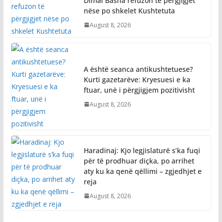
Dimal Basha refuzon të përgjigjet
nëse po shkelet Kushtetuta
August 8, 2026
A është seanca antikushtetuese?
Kurti gazetarëve: Kryesuesi e ka
ftuar, unë i përgjigjem pozitivisht
August 8, 2026
Haradinaj: Kjo legjislaturë s’ka fuqi
për të prodhuar diçka, po arrihet
aty ku ka qenë qëllimi – zgjedhjet e
reja
August 8, 2026